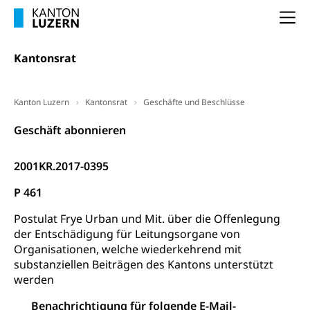
Arbeitslosigkeit und Stellensuche (WAS
selbständig Erwerbender, Freiberufler
Luzern)
Na
Unterstützung der Wirtschaftsförderung
Pensionierung
Arbeitslosenentschädigung (WAS Luzern)
Luzern
Frühpensionierung, Altersrente, berufliche
Kantonsrat
Vorsorge, Altersvorsorge
Handelsregister Luzern
Dienststelle Steuern - Wissenswertes
AHV-Altersrente (WAS Luzern)
Kanton Luzern
Kantonsrat
Geschäfte und Beschlüsse
Selbständige (WAS Luzern)
LUPK - Luzerner Pensionskasse
Bildung und Forschung
Geschäft abonnieren
Altersvorsorge (gruezi.lu.ch)
Wissenschaftsförderung
2001KR.2017-0395
Forschungsförderung, Wissenschaftsmarketing,
P 461
Wissenschaft, Forschung, Entwicklung, Projekte
Postulat Frye Urban und Mit. über die Offenlegung
Pilotprojekte Klima
Erwachsenenbildung und Weiterbildung
der Entschädigung für Leitungsorgane von
Organisationen, welche wiederkehrend mit
Innovative Projekte Landwirtschaft und
Umschulung, zweiter Bildungsweg,
Nachdiplomstudium, Zusatzlehre, Höhere
substanziellen Beiträgen des Kantons unterstützt
Wald
Berufsbildung, Berufsmatura nach Lehre,
werden
Projektförderung Universität Luzern unilu
Neuorientierung, Grundkompetenzen,
Berufsberatung, Standortbestimmung,
Benachrichtigung für folgende E-Mail-