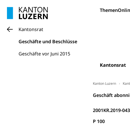
Bildung und Fo
Themen
Onlin
Wissenschaft
Forschungsförde
Kantonsrat
Pilotprojekt
Erwachsenenb
Geschäfte und Beschlüsse
Umschulung, zwe
Grundkompetenze
Geschäfte vor Juni 2015
Erwachsene
Berufliche Gr
Kantonsrat
Fachperson B
Lehre, Berufsfac
Allgemeinbil
Kanton Luzern
Kant
Schulen und 
Hochschule F
Bildung & Be
Geschäft abonni
Fremdsprache
Studium, Hochsc
Berufsabschl
2001KR.2019-04
Information
Campus Hor
Mittelschulen
P 100
Berufslehre (
Pädagogische
Gymnasium, Hand
Informatikmitte