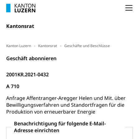
Arbeitslosigkeit (gruezi.lu.ch)
Berufliche Selbständigkeit
Na
Arbeitslosigkeit und Stellensuche (WAS
selbständig Erwerbender, Freiberufler
Luzern)
Kantonsrat
Unterstützung der Wirtschaftsförderung
Pensionierung
Arbeitslosenentschädigung (WAS Luzern)
Luzern
Frühpensionierung, Altersrente, berufliche
Vorsorge, Altersvorsorge
Handelsregister Luzern
Kanton Luzern
Kantonsrat
Geschäfte und Beschlüsse
Dienststelle Steuern - Wissenswertes
AHV-Altersrente (WAS Luzern)
Geschäft abonnieren
Selbständige (WAS Luzern)
LUPK - Luzerner Pensionskasse
Bildung und Forschung
2001KR.2021-0432
Altersvorsorge (gruezi.lu.ch)
Wissenschaftsförderung
A 710
Forschungsförderung, Wissenschaftsmarketing,
Anfrage Affentranger-Aregger Helen und Mit. über
Wissenschaft, Forschung, Entwicklung, Projekte
Bewilligungsverfahren und Standortfragen für die
Produktion von erneuerbarer Energie
Pilotprojekte Klima
Erwachsenenbildung und Weiterbildung
Benachrichtigung für folgende E-Mail-
Innovative Projekte Landwirtschaft und
Umschulung, zweiter Bildungsweg,
Adresse einrichten
Nachdiplomstudium, Zusatzlehre, Höhere
Wald
Berufsbildung, Berufsmatura nach Lehre,