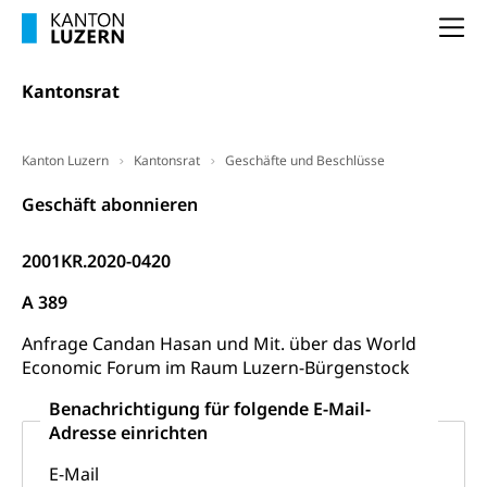
Schlichtungsbehörde Arbeit
Arbeitslosigkeit (gruezi.lu.ch)
Berufliche Selbständigkeit
Na
Arbeitslosigkeit und Stellensuche (WAS
selbständig Erwerbender, Freiberufler
Kantonsrat
Luzern)
Unterstützung der Wirtschaftsförderung
Pensionierung
Arbeitslosenentschädigung (WAS Luzern)
Luzern
Frühpensionierung, Altersrente, berufliche
Kanton Luzern
Kantonsrat
Geschäfte und Beschlüsse
Vorsorge, Altersvorsorge
Handelsregister Luzern
Geschäft abonnieren
Dienststelle Steuern - Wissenswertes
AHV-Altersrente (WAS Luzern)
Selbständige (WAS Luzern)
LUPK - Luzerner Pensionskasse
2001KR.2020-0420
Bildung und Forschung
Altersvorsorge (gruezi.lu.ch)
A 389
Wissenschaftsförderung
Anfrage Candan Hasan und Mit. über das World
Forschungsförderung, Wissenschaftsmarketing,
Economic Forum im Raum Luzern-Bürgenstock
Wissenschaft, Forschung, Entwicklung, Projekte
Benachrichtigung für folgende E-Mail-
Pilotprojekte Klima
Erwachsenenbildung und Weiterbildung
Adresse einrichten
Innovative Projekte Landwirtschaft und
Umschulung, zweiter Bildungsweg,
E-Mail
Nachdiplomstudium, Zusatzlehre, Höhere