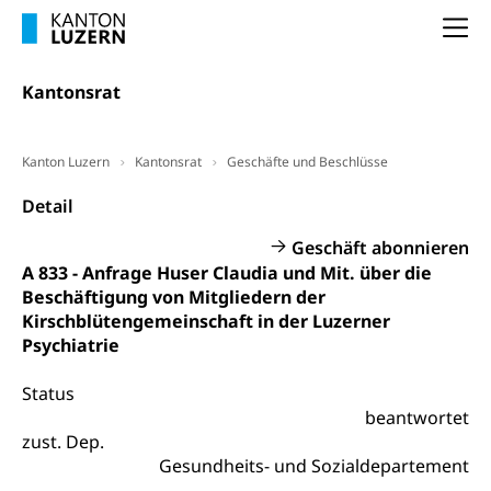
Frühpensionierung, Altersrente, berufliche
Vorsorge, Altersvorsorge
Handelsregister Luzern
Na
Dienststelle Steuern - Wissenswertes
AHV-Altersrente (WAS Luzern)
Kantonsrat
Selbständige (WAS Luzern)
LUPK - Luzerner Pensionskasse
Bildung und Forschung
Altersvorsorge (gruezi.lu.ch)
Kanton Luzern
Kantonsrat
Geschäfte und Beschlüsse
Wissenschaftsförderung
Detail
Forschungsförderung, Wissenschaftsmarketing,
Wissenschaft, Forschung, Entwicklung, Projekte
Geschäft abonnieren
A 833 - Anfrage Huser Claudia und Mit. über die
Pilotprojekte Klima
Erwachsenenbildung und Weiterbildung
Beschäftigung von Mitgliedern der
Innovative Projekte Landwirtschaft und
Umschulung, zweiter Bildungsweg,
Kirschblütengemeinschaft in der Luzerner
Nachdiplomstudium, Zusatzlehre, Höhere
Wald
Psychiatrie
Berufsbildung, Berufsmatura nach Lehre,
Projektförderung Universität Luzern unilu
Neuorientierung, Grundkompetenzen,
Status
Berufsberatung, Standortbestimmung,
Studienberatung, Beratung und Unterstützung,
beantwortet
Berufsabschluss für Erwachsene
zust. Dep.
Gesundheits- und Sozialdepartement
Erwachsenenmatura
Berufliche Grundbildung