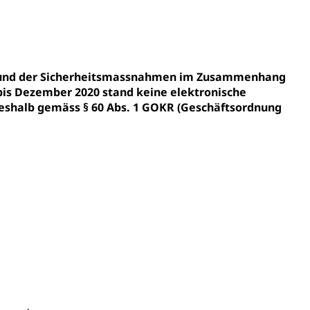
ldung
itäre Ausbildung, akademische Ausbildung,
t, Weiterbildung, Forschung, Entwicklung, Dienstleistungen,
en Hochschule Luzern hslu
e Luzern, PH Luzern, UniLU, swissuniversities
fgrund der Sicherheitsmassnahmen im Zusammenhang
bis Dezember 2020 stand keine elektronische
shalb gemäss § 60 Abs. 1 GOKR (Geschäftsordnung
gesmutter, Freiwilliges Kindergarten Jahr
erung
Kindergarten & Basisstufe
mentenorganisation, parallele Einfuhr, regionale
artell, Cassis-deDijon-Prinzip
ung, Krankenkasse