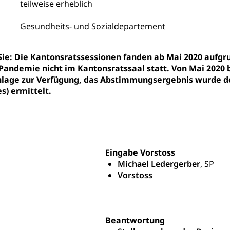
teilweise erheblich
ipendien (beruf.lu.ch)
Studienbeiträge Höhere Berufsbi
schule, Studium, Hochschulstudium, Universitätsstudium, univers
, Hochschule, universitäre Hochschule, Bachelor, Master, Doktora
Gesundheits- und Sozialdepartement
Unterstützung Pädagogische Hochschule PHLU
Stipendi
rn, Fachhochschule Zentralschweiz, HSLU, Pädagogische Hochschul
on der Schweizer Hochschulen)
 Sie: Die Kantonsratssessionen fanden ab Mai 2020 au
ities
Universität Luzern
Fachstelle Hochschulbildung
Pandemie nicht im Kantonsratssaal statt. Von Mai 2020 
age zur Verfügung, das Abstimmungsergebnis wurde de
nderkrippe, Krippe, Kinderhort, Kindertagesstätte, Spielgruppe, Ta
s) ermittelt.
uung
Freiwilliges Kindergarten Jahr
Frühe Sprachförd
rung
Soziales
schutz
Eingabe Vorstoss
Michael Ledergerber
, SP
te, Produktsicherheit, Preisüberwachung, Preisüberwacher, Konsu
Vorstoss
ionale Erschöpfung, internationale Erschöpfung, Preisabsprache, K
kontrolle und Verbraucherschutz
cherung
ng, Berufsunfallversicherung, Krankheit, Unfall, Prämienverbillig
Beantwortung