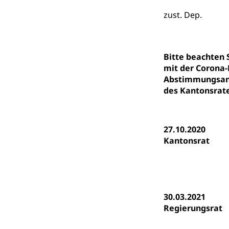
Fachstelle St
Technische Hoch
zust. Dep.
Hochschulbildung
Finanzielle 
Hochschule Luze
(Dachorganisati
Bitte beachten
swissunivers
Vorschule
mit der Corona-
Abstimmungsanl
Kindergarten, Ki
des Kantonsrate
Kinderbetre
Frühe Förde
Gesundheit und 
27.10.2020
Kantonsrat
Konsumenten
Konsumentenrech
Erschöpfung, nat
30.03.2021
Lebensmittel
Krankenversi
Regierungsrat
Unfallversicheru