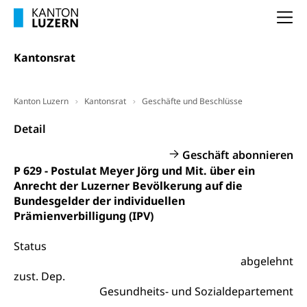
Selbständige (WAS Luzern)
LUPK - Luzerner Pensionskasse
Na
Bildung und Forschung
Altersvorsorge (gruezi.lu.ch)
Kantonsrat
Wissenschaftsförderung
Forschungsförderung, Wissenschaftsmarketing,
Wissenschaft, Forschung, Entwicklung, Projekte
Kanton Luzern
Kantonsrat
Geschäfte und Beschlüsse
Pilotprojekte Klima
Erwachsenenbildung und Weiterbildung
Detail
Innovative Projekte Landwirtschaft und
Umschulung, zweiter Bildungsweg,
Geschäft abonnieren
Nachdiplomstudium, Zusatzlehre, Höhere
Wald
P 629 - Postulat Meyer Jörg und Mit. über ein
Berufsbildung, Berufsmatura nach Lehre,
Anrecht der Luzerner Bevölkerung auf die
Projektförderung Universität Luzern unilu
Neuorientierung, Grundkompetenzen,
Bundesgelder der individuellen
Berufsberatung, Standortbestimmung,
Prämienverbilligung (IPV)
Studienberatung, Beratung und Unterstützung,
Berufsabschluss für Erwachsene
Status
Erwachsenenmatura
Berufliche Grundbildung
abgelehnt
zust. Dep.
Bildungsgutscheine Grundkompetenzen
Lehre, Berufsfachschule, Lehrbetrieb, Lehrvertrag,
Gesundheits- und Sozialdepartement
Berufsberatung, Qualifikationsverfahren,
Bildung & Berufsabschluss für Erwachsene
Berufswahl & Berufsberatung, Schnupperlehre und