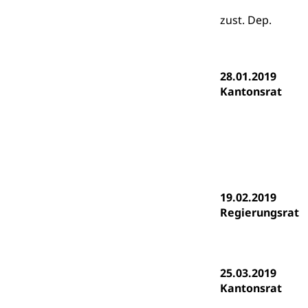
Gymnasien & 
zust. Dep.
Kantonale S
Stipendien un
Gesundheits
Sonderschul
Studienbeihilfe
Heilpädagogi
Stipendien U
Universität
28.01.2019
Kantonsrat
Fachstelle St
Technische Hoch
Hochschulbildung
Finanzielle 
Hochschule Luze
(Dachorganisati
swissunivers
Vorschule
Kindergarten, Ki
19.02.2019
Regierungsrat
Kinderbetre
Frühe Förde
Gesundheit und 
25.03.2019
Konsumenten
Kantonsrat
Konsumentenrech