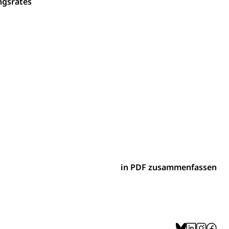
ngsrates
ion, Tabakprävention, Primärprävention,
ndheitsförderung
Prävention (Polizei)
icherung, Krankenversicherung, Unfallversicherung,
(WAS Luzern)
Existenzsicherung - Sozialhilfe
sicherung (WAS Luzern)
gigkeit, Suchtkrankheit, Drogenabhängige,
ientendossier
in PDF zusammenfassen
Pensionskasse, erste Säule, zweite Säule, dritte Säule,
rung
S Luzern)
AHV-Beiträge (WAS Luzern)