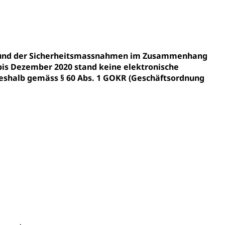
gesmutter, Freiwilliges Kindergarten Jahr
erung
Kindergarten & Basisstufe
fgrund der Sicherheitsmassnahmen im Zusammenhang
bis Dezember 2020 stand keine elektronische
shalb gemäss § 60 Abs. 1 GOKR (Geschäftsordnung
mentenorganisation, parallele Einfuhr, regionale
artell, Cassis-deDijon-Prinzip
ung, Krankenkasse
)
allversicherung
eit