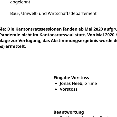
abgelehnt
ities
Universität Luzern
Fachstelle Hochschulbildung
nderkrippe, Krippe, Kinderhort, Kindertagesstätte, Spielgruppe, Ta
Bau-, Umwelt- und Wirtschaftsdepartement
uung
Freiwilliges Kindergarten Jahr
Frühe Sprachförd
 Sie: Die Kantonsratssessionen fanden ab Mai 2020 au
rung
Soziales
Pandemie nicht im Kantonsratssaal statt. Von Mai 2020 
age zur Verfügung, das Abstimmungsergebnis wurde de
s) ermittelt.
schutz
te, Produktsicherheit, Preisüberwachung, Preisüberwacher, Konsu
ionale Erschöpfung, internationale Erschöpfung, Preisabsprache, K
kontrolle und Verbraucherschutz
cherung
Eingabe Vorstoss
ng, Berufsunfallversicherung, Krankheit, Unfall, Prämienverbillig
Jonas Heeb
, Grüne
Vorstoss
cherung (WAS Luzern)
Prämienverbilligung (WAS Luzern
icherheit
he Krankenversicherung (WAS Luzern)
Kranken- und Unf
ttel, Lebensmittelkontrolle, Lebensmittelhygiene, Produktesicherh
Lebensmittel
Beantwortung