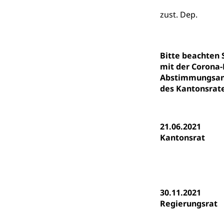
swissunivers
Vorschule
zust. Dep.
Kindergarten, Ki
Kinderbetre
Bitte beachten
Frühe Förde
Gesundheit und 
mit der Corona-
Abstimmungsanl
des Kantonsrate
Konsumenten
Konsumentenrech
Erschöpfung, nat
21.06.2021
Kantonsrat
Lebensmittel
Krankenversi
Unfallversicheru
Krankenversi
Lebensmittels
30.11.2021
Obligatorisc
sichere Lebensmi
Regierungsrat
Trinkwasser
Prävention