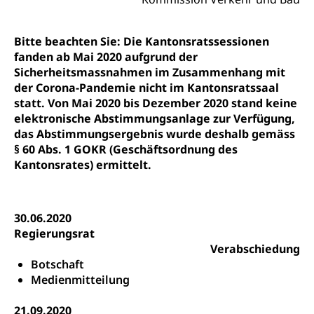
Zentrum für Brückenangebote
Primarschule
Studienbeihilfe, Stipendien, Ausbildungsdarlehen
Fachklasse Grafik
Sekundarschule
Bitte beachten Sie: Die Kantonsratssessionen
Stipendien Universität Luzern unilu
Universität
Gesundheitsmittelschule
fanden ab Mai 2020 aufgrund der
Schulpflicht
Finanzielle Unterstützung für Ausbildung
Technische Hochschule, Studium,
Informatikmittelschule
Sicherheitsmassnahmen im Zusammenhang mit
Hochschulstudium, Universitätsstudium,
Pflege HF oder Studium Pflege FH
Kindergarten & Basisstufe
der Corona-Pandemie nicht im Kantonsratssaal
universitäre Ausbildung, akademische Ausbildung,
Wirtschaftsmittelschule
statt. Von Mai 2020 bis Dezember 2020 stand keine
Fachstelle Stipendien (beruf.lu.ch)
Hochschulbildung, Hochschule, universitäre
Förderangebote
elektronische Abstimmungsanlage zur Verfügung,
FMS und Vollzeitschulen mit BM
Hochschule, Bachelor, Master, Doktorat,
Studienbeiträge Höhere Berufsbildung
Sonderschulung
Weiterbildung, Forschung, Entwicklung,
das Abstimmungsergebnis wurde deshalb gemäss
Dienstleistungen, Hochschule Luzern,
§ 60 Abs. 1 GOKR (Geschäftsordnung des
Finanzielle Unterstützung Pädagogische
Musikschulen
Fachhochschule Zentralschweiz, HSLU,
Kantonsrates) ermittelt.
Hochschule PHLU
Pädagogische Hochschule Luzern, PH Luzern, UniLU,
Schulferien
swissuniversities (Dachorganisation der Schweizer
Stipendien Hochschule Luzern hslu
Hochschulen)
Früherziehung
30.06.2020
Schuldienste
swissuniversities
Vorschule
Regierungsrat
Verabschiedung
Betreuungsangebote
Universität Luzern
Kindergarten, Kinderkrippe, Krippe, Kinderhort,
Botschaft
Kindertagesstätte, Spielgruppe, Tagesmutter,
Schulliste
Fachstelle Hochschulbildung
Medienmitteilung
Freiwilliges Kindergarten Jahr
Heilpädagogische Schulen
Kinderbetreuung
21.09.2020