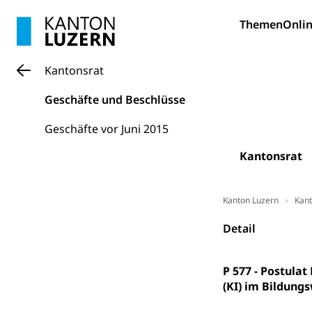
Bildung und Fo
Themen
Onlin
Wissenschaft
Forschungsförde
Kantonsrat
Pilotprojekt
Erwachsenenb
Geschäfte und Beschlüsse
Umschulung, zwe
Grundkompetenze
Geschäfte vor Juni 2015
Erwachsene
Berufliche Gr
Kantonsrat
Fachperson B
Lehre, Berufsfac
Allgemeinbil
Kanton Luzern
Kant
Schulen und 
Hochschule F
Bildung & Be
Detail
Fremdsprache
Studium, Hochsc
Berufsabschl
Information
P 577 - Postulat
Campus Hor
Mittelschulen
(KI) im Bildung
Berufslehre (
Pädagogische
Gymnasium, Hand
Informatikmitte