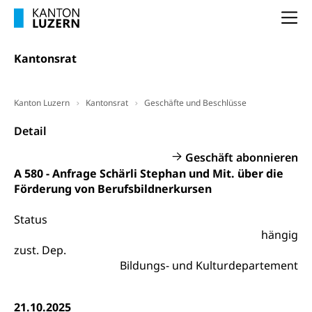
Dienststelle Steuern - Wissenswertes
AHV-Altersrente (WAS Luzern)
Na
Selbständige (WAS Luzern)
LUPK - Luzerner Pensionskasse
Bildung und Forschung
Kantonsrat
Altersvorsorge (gruezi.lu.ch)
Wissenschaftsförderung
Forschungsförderung, Wissenschaftsmarketing,
Kanton Luzern
Kantonsrat
Geschäfte und Beschlüsse
Wissenschaft, Forschung, Entwicklung, Projekte
Detail
Pilotprojekte Klima
Erwachsenenbildung und Weiterbildung
Geschäft abonnieren
Innovative Projekte Landwirtschaft und
Umschulung, zweiter Bildungsweg,
A 580 - Anfrage Schärli Stephan und Mit. über die
Nachdiplomstudium, Zusatzlehre, Höhere
Wald
Förderung von Berufsbildnerkursen
Berufsbildung, Berufsmatura nach Lehre,
Projektförderung Universität Luzern unilu
Neuorientierung, Grundkompetenzen,
Status
Berufsberatung, Standortbestimmung,
Studienberatung, Beratung und Unterstützung,
hängig
Berufsabschluss für Erwachsene
zust. Dep.
Bildungs- und Kulturdepartement
Erwachsenenmatura
Berufliche Grundbildung
Bildungsgutscheine Grundkompetenzen
Lehre, Berufsfachschule, Lehrbetrieb, Lehrvertrag,
21.10.2025