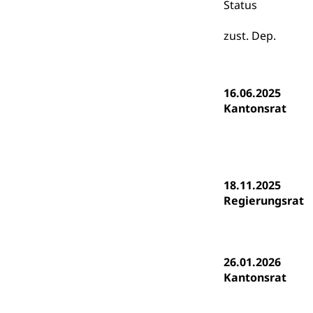
Status
Heilpädagogi
Stipendien U
Universität
zust. Dep.
Fachstelle St
Technische Hoch
Hochschulbildung
Finanzielle 
Hochschule Luze
(Dachorganisati
16.06.2025
swissunivers
Kantonsrat
Vorschule
Kindergarten, Ki
Kinderbetre
Frühe Förde
18.11.2025
Gesundheit und 
Regierungsrat
Konsumenten
Konsumentenrech
26.01.2026
Erschöpfung, nat
Kantonsrat
Lebensmittel
Krankenversi