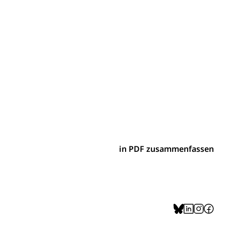
ion, Tabakprävention, Primärprävention,
ndheitsförderung
Prävention (Polizei)
icherung, Krankenversicherung, Unfallversicherung,
(WAS Luzern)
Existenzsicherung - Sozialhilfe
sicherung (WAS Luzern)
gigkeit, Suchtkrankheit, Drogenabhängige,
in PDF zusammenfassen
ientendossier
Pensionskasse, erste Säule, zweite Säule, dritte Säule,
rung