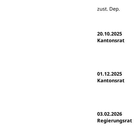
(Dachorganisati
zust. Dep.
swissunivers
Vorschule
Kindergarten, Ki
20.10.2025
Kinderbetre
Kantonsrat
Frühe Förde
Gesundheit und 
Konsumenten
01.12.2025
Konsumentenrech
Kantonsrat
Erschöpfung, nat
Lebensmittel
Krankenversi
Unfallversicheru
03.02.2026
Krankenversi
Lebensmittels
Regierungsrat
Obligatorisc
sichere Lebensmi