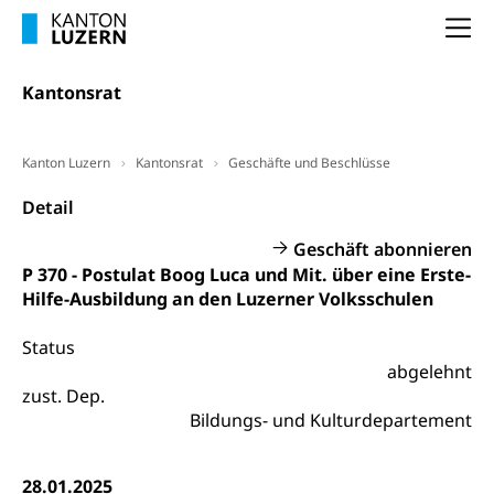
Selbständige (WAS Luzern)
LUPK - Luzerner Pensionskasse
Bildung und Forschung
Na
Altersvorsorge (gruezi.lu.ch)
Wissenschaftsförderung
Kantonsrat
Forschungsförderung, Wissenschaftsmarketing,
Wissenschaft, Forschung, Entwicklung, Projekte
Kanton Luzern
Kantonsrat
Geschäfte und Beschlüsse
Pilotprojekte Klima
Erwachsenenbildung und Weiterbildung
Detail
Innovative Projekte Landwirtschaft und
Umschulung, zweiter Bildungsweg,
Nachdiplomstudium, Zusatzlehre, Höhere
Wald
Geschäft abonnieren
Berufsbildung, Berufsmatura nach Lehre,
P 370 - Postulat Boog Luca und Mit. über eine Erste-
Projektförderung Universität Luzern unilu
Neuorientierung, Grundkompetenzen,
Hilfe-Ausbildung an den Luzerner Volksschulen
Berufsberatung, Standortbestimmung,
Studienberatung, Beratung und Unterstützung,
Berufsabschluss für Erwachsene
Status
abgelehnt
Erwachsenenmatura
Berufliche Grundbildung
zust. Dep.
Bildungs- und Kulturdepartement
Bildungsgutscheine Grundkompetenzen
Lehre, Berufsfachschule, Lehrbetrieb, Lehrvertrag,
Berufsberatung, Qualifikationsverfahren,
Bildung & Berufsabschluss für Erwachsene
Berufswahl & Berufsberatung, Schnupperlehre und
28.01.2025
Lehrstellensuche, Berufsmaturität,