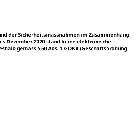
gesmutter, Freiwilliges Kindergarten Jahr
erung
Kindergarten & Basisstufe
fgrund der Sicherheitsmassnahmen im Zusammenhang
bis Dezember 2020 stand keine elektronische
shalb gemäss § 60 Abs. 1 GOKR (Geschäftsordnung
mentenorganisation, parallele Einfuhr, regionale
artell, Cassis-deDijon-Prinzip
ung, Krankenkasse
)
allversicherung
eit
ion, Tabakprävention, Primärprävention,