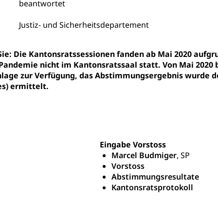
beantwortet
nderkrippe, Krippe, Kinderhort, Kindertagesstätte, Spielgruppe, Ta
Justiz- und Sicherheitsdepartement
uung
Freiwilliges Kindergarten Jahr
Frühe Sprachförd
rung
Soziales
 Sie: Die Kantonsratssessionen fanden ab Mai 2020 au
Pandemie nicht im Kantonsratssaal statt. Von Mai 2020 
age zur Verfügung, das Abstimmungsergebnis wurde de
schutz
s) ermittelt.
te, Produktsicherheit, Preisüberwachung, Preisüberwacher, Konsu
ionale Erschöpfung, internationale Erschöpfung, Preisabsprache, K
kontrolle und Verbraucherschutz
cherung
ng, Berufsunfallversicherung, Krankheit, Unfall, Prämienverbillig
Eingabe Vorstoss
Marcel Budmiger
, SP
cherung (WAS Luzern)
Prämienverbilligung (WAS Luzern
icherheit
Vorstoss
Abstimmungsresultate
he Krankenversicherung (WAS Luzern)
Kranken- und Unf
ttel, Lebensmittelkontrolle, Lebensmittelhygiene, Produktesicherh
Kantonsratsprotokoll
Lebensmittel
orge, Wellness, Unfallverhütung, Suchtprävention, Alkoholprävent