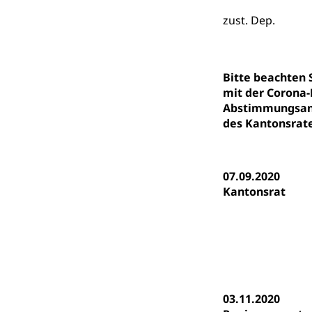
Kindergarten, Ki
zust. Dep.
Kinderbetre
Frühe Förde
Gesundheit und 
Bitte beachten
mit der Corona-
Abstimmungsanl
Konsumenten
des Kantonsrate
Konsumentenrech
Erschöpfung, nat
07.09.2020
Lebensmittel
Krankenversi
Kantonsrat
Unfallversicheru
Krankenversi
Lebensmittels
Obligatorisc
sichere Lebensmi
Trinkwasser
Prävention
03.11.2020
Gesundheitsvors