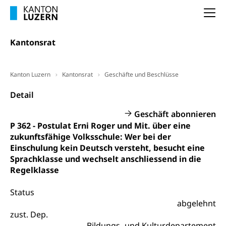
Dienststelle Steuern - Wissenswertes
AHV-Altersrente (WAS Luzern)
Na
Selbständige (WAS Luzern)
LUPK - Luzerner Pensionskasse
Bildung und Forschung
Kantonsrat
Altersvorsorge (gruezi.lu.ch)
Wissenschaftsförderung
Forschungsförderung, Wissenschaftsmarketing,
Kanton Luzern
Kantonsrat
Geschäfte und Beschlüsse
Wissenschaft, Forschung, Entwicklung, Projekte
Detail
Pilotprojekte Klima
Erwachsenenbildung und Weiterbildung
Geschäft abonnieren
Innovative Projekte Landwirtschaft und
Umschulung, zweiter Bildungsweg,
P 362 - Postulat Erni Roger und Mit. über eine
Nachdiplomstudium, Zusatzlehre, Höhere
Wald
zukunftsfähige Volksschule: Wer bei der
Berufsbildung, Berufsmatura nach Lehre,
Einschulung kein Deutsch versteht, besucht eine
Projektförderung Universität Luzern unilu
Neuorientierung, Grundkompetenzen,
Sprachklasse und wechselt anschliessend in die
Berufsberatung, Standortbestimmung,
Regelklasse
Studienberatung, Beratung und Unterstützung,
Berufsabschluss für Erwachsene
Status
Erwachsenenmatura
Berufliche Grundbildung
abgelehnt
zust. Dep.
Bildungsgutscheine Grundkompetenzen
Lehre, Berufsfachschule, Lehrbetrieb, Lehrvertrag,
Bildungs- und Kulturdepartement