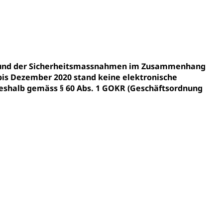
gesmutter, Freiwilliges Kindergarten Jahr
erung
Kindergarten & Basisstufe
fgrund der Sicherheitsmassnahmen im Zusammenhang
bis Dezember 2020 stand keine elektronische
shalb gemäss § 60 Abs. 1 GOKR (Geschäftsordnung
mentenorganisation, parallele Einfuhr, regionale
artell, Cassis-deDijon-Prinzip
ung, Krankenkasse
)
allversicherung
eit