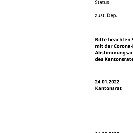
Status
(Dachorganisati
zust. Dep.
swissunivers
Vorschule
Kindergarten, Ki
Kinderbetre
Bitte beachten
mit der Corona-
Frühe Förde
Gesundheit und 
Abstimmungsanl
des Kantonsrate
Konsumenten
Konsumentenrech
24.01.2022
Erschöpfung, nat
Kantonsrat
Lebensmittel
Krankenversi
Unfallversicheru
Krankenversi
Lebensmittels
Obligatorisc
sichere Lebensmi