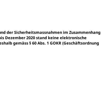
en Hochschule Luzern hslu
e Luzern, PH Luzern, UniLU, swissuniversities
gesmutter, Freiwilliges Kindergarten Jahr
fgrund der Sicherheitsmassnahmen im Zusammenhang
erung
Kindergarten & Basisstufe
bis Dezember 2020 stand keine elektronische
shalb gemäss § 60 Abs. 1 GOKR (Geschäftsordnung
mentenorganisation, parallele Einfuhr, regionale
artell, Cassis-deDijon-Prinzip
ung, Krankenkasse
)