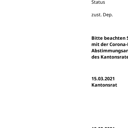
Status
Finanzielle 
Hochschule Luze
(Dachorganisati
zust. Dep.
swissunivers
Vorschule
Kindergarten, Ki
Bitte beachten
Kinderbetre
mit der Corona-
Abstimmungsanl
Frühe Förde
Gesundheit und 
des Kantonsrate
Konsumenten
15.03.2021
Konsumentenrech
Kantonsrat
Erschöpfung, nat
Lebensmittel
Krankenversi
Unfallversicheru
Krankenversi
Lebensmittels