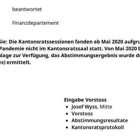
Unterstützung Pädagogische Hochschule PHLU
Stipendi
rn, Fachhochschule Zentralschweiz, HSLU, Pädagogische Hochschul
beantwortet
on der Schweizer Hochschulen)
Finanzdepartement
ities
Universität Luzern
Fachstelle Hochschulbildung
nderkrippe, Krippe, Kinderhort, Kindertagesstätte, Spielgruppe, Ta
 Sie: Die Kantonsratssessionen fanden ab Mai 2020 au
uung
Freiwilliges Kindergarten Jahr
Frühe Sprachförd
Pandemie nicht im Kantonsratssaal statt. Von Mai 2020 
age zur Verfügung, das Abstimmungsergebnis wurde de
rung
Soziales
s) ermittelt.
schutz
te, Produktsicherheit, Preisüberwachung, Preisüberwacher, Konsu
ionale Erschöpfung, internationale Erschöpfung, Preisabsprache, K
Eingabe Vorstoss
kontrolle und Verbraucherschutz
Josef Wyss
, Mitte
cherung
Vorstoss
ng, Berufsunfallversicherung, Krankheit, Unfall, Prämienverbillig
Abstimmungsresultate
Kantonsratsprotokoll
cherung (WAS Luzern)
Prämienverbilligung (WAS Luzern
icherheit