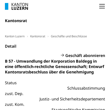
Altersvorsorge (gruezi.lu.ch)
Na
Wissenschaftsförderung
Forschungsförderung, Wissenschaftsmarketing,
Kantonsrat
Wissenschaft, Forschung, Entwicklung, Projekte
Pilotprojekte Klima
Erwachsenenbildung und Weiterbildung
Kanton Luzern
Kantonsrat
Geschäfte und Beschlüsse
Innovative Projekte Landwirtschaft und
Umschulung, zweiter Bildungsweg,
Detail
Nachdiplomstudium, Zusatzlehre, Höhere
Wald
Berufsbildung, Berufsmatura nach Lehre,
Geschäft abonnieren
Projektförderung Universität Luzern unilu
Neuorientierung, Grundkompetenzen,
B 57 - Umwandlung der Korporation Baldegg in
Berufsberatung, Standortbestimmung,
eine öffentlich-rechtliche Genossenschaft; Entwurf
Studienberatung, Beratung und Unterstützung,
Berufsabschluss für Erwachsene
Kantonsratsbeschluss über die Genehmigung
Erwachsenenmatura
Berufliche Grundbildung
Status
Schlussabstimmung
Bildungsgutscheine Grundkompetenzen
Lehre, Berufsfachschule, Lehrbetrieb, Lehrvertrag,
zust. Dep.
Berufsberatung, Qualifikationsverfahren,
Bildung & Berufsabschluss für Erwachsene
Justiz- und Sicherheitsdepartement
Berufswahl & Berufsberatung, Schnupperlehre und
Lehrstellensuche, Berufsmaturität,
zust. Kom.
Fachperson Betreuung (verkürzte
Brückenangebote, Zugewanderte & Arbeitsmarkt,
Staatspolitische Kommission