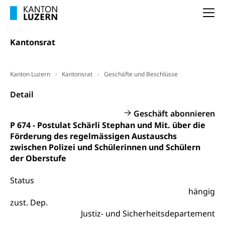
(gewaltpraevention.lu.ch)
Entlassung, Stellenverlust, Arbeitsmangel,
Na
Unterbeschäftigung, Arbeitslosenversicherung,
Arbeitsgericht
Arbeitslosenentschädigung
Schlichtungsbehörde Arbeit
Kantonsrat
Arbeitslosigkeit (gruezi.lu.ch)
Berufliche Selbständigkeit
Arbeitslosigkeit und Stellensuche (WAS
selbständig Erwerbender, Freiberufler
Kanton Luzern
Kantonsrat
Geschäfte und Beschlüsse
Luzern)
Unterstützung der Wirtschaftsförderung
Pensionierung
Detail
Arbeitslosenentschädigung (WAS Luzern)
Luzern
Frühpensionierung, Altersrente, berufliche
Geschäft abonnieren
Vorsorge, Altersvorsorge
Handelsregister Luzern
P 674 - Postulat Schärli Stephan und Mit. über die
Dienststelle Steuern - Wissenswertes
Förderung des regelmässigen Austauschs
AHV-Altersrente (WAS Luzern)
zwischen Polizei und Schülerinnen und Schülern
Selbständige (WAS Luzern)
LUPK - Luzerner Pensionskasse
der Oberstufe
Bildung und Forschung
Altersvorsorge (gruezi.lu.ch)
Status
Wissenschaftsförderung
hängig
Forschungsförderung, Wissenschaftsmarketing,
zust. Dep.
Wissenschaft, Forschung, Entwicklung, Projekte
Justiz- und Sicherheitsdepartement