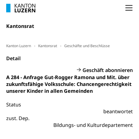
Arbeitslosenentschädigung (WAS Luzern)
Luzern
Frühpensionierung, Altersrente, berufliche
Na
Vorsorge, Altersvorsorge
Handelsregister Luzern
Dienststelle Steuern - Wissenswertes
Kantonsrat
AHV-Altersrente (WAS Luzern)
Selbständige (WAS Luzern)
LUPK - Luzerner Pensionskasse
Bildung und Forschung
Kanton Luzern
Kantonsrat
Geschäfte und Beschlüsse
Altersvorsorge (gruezi.lu.ch)
Wissenschaftsförderung
Detail
Forschungsförderung, Wissenschaftsmarketing,
Geschäft abonnieren
Wissenschaft, Forschung, Entwicklung, Projekte
A 284 - Anfrage Gut-Rogger Ramona und Mit. über
zukunftsfähige Volksschule: Chancengerechtigkeit
Pilotprojekte Klima
Erwachsenenbildung und Weiterbildung
unserer Kinder in allen Gemeinden
Innovative Projekte Landwirtschaft und
Umschulung, zweiter Bildungsweg,
Nachdiplomstudium, Zusatzlehre, Höhere
Wald
Status
Berufsbildung, Berufsmatura nach Lehre,
beantwortet
Projektförderung Universität Luzern unilu
Neuorientierung, Grundkompetenzen,
zust. Dep.
Berufsberatung, Standortbestimmung,
Studienberatung, Beratung und Unterstützung,
Bildungs- und Kulturdepartement
Berufsabschluss für Erwachsene