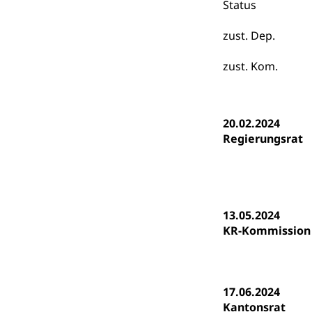
Status
Kindergarten, Ki
zust. Dep.
Kinderbetre
Frühe Förde
zust. Kom.
Gesundheit und 
Konsumenten
20.02.2024
Konsumentenrech
Regierungsrat
Erschöpfung, nat
Lebensmittel
Krankenversi
Unfallversicheru
13.05.2024
Krankenversi
Lebensmittels
KR-Kommission
Obligatorisc
sichere Lebensmi
Trinkwasser
Prävention
17.06.2024
Gesundheitsvors
Kantonsrat