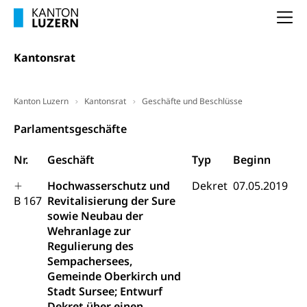
(gewaltpraevention.lu.ch)
Entlassung, Stellenverlust, Arbeitsmangel,
Na
Unterbeschäftigung, Arbeitslosenversicherung,
Arbeitsgericht
Arbeitslosenentschädigung
Schlichtungsbehörde Arbeit
Kantonsrat
Arbeitslosigkeit (gruezi.lu.ch)
Berufliche Selbständigkeit
Arbeitslosigkeit und Stellensuche (WAS
selbständig Erwerbender, Freiberufler
Kanton Luzern
Kantonsrat
Geschäfte und Beschlüsse
Luzern)
Unterstützung der Wirtschaftsförderung
Pensionierung
Parlamentsgeschäfte
Arbeitslosenentschädigung (WAS Luzern)
Luzern
Frühpensionierung, Altersrente, berufliche
Nr.
Geschäft
Typ
Beginn
Vorsorge, Altersvorsorge
Handelsregister Luzern
Dienststelle Steuern - Wissenswertes
Hochwasserschutz und
Dekret
07.05.2019
AHV-Altersrente (WAS Luzern)
B 167
Revitalisierung der Sure
Selbständige (WAS Luzern)
LUPK - Luzerner Pensionskasse
sowie Neubau der
Bildung und Forschung
Wehranlage zur
Altersvorsorge (gruezi.lu.ch)
Regulierung des
Wissenschaftsförderung
Sempachersees,
Forschungsförderung, Wissenschaftsmarketing,
Gemeinde Oberkirch und
Wissenschaft, Forschung, Entwicklung, Projekte
Stadt Sursee; Entwurf
Dekret über einen