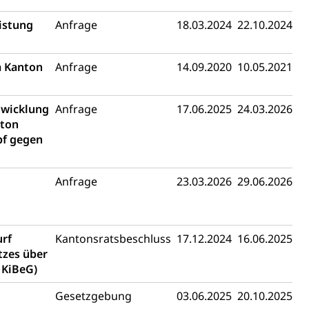
eistung
Anfrage
18.03.2024
22.10.2024
m Kanton
Anfrage
14.09.2020
10.05.2021
mentenorganisation, parallele Einfuhr, regionale
artell, Cassis-deDijon-Prinzip
twicklung
Anfrage
17.06.2025
24.03.2026
nton
ung, Krankenkasse
pf gegen
)
Anfrage
23.03.2026
29.06.2026
allversicherung
eit
urf
Kantonsratsbeschluss
17.12.2024
16.06.2025
ion, Tabakprävention, Primärprävention,
tzes über
 KiBeG)
ndheitsförderung
Prävention (Polizei)
Gesetzgebung
03.06.2025
20.10.2025
icherung, Krankenversicherung, Unfallversicherung,