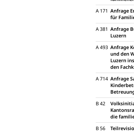
Frühe Förde
Gesundheit und 
A 171
Anfrage E
für Famili
Konsumenten
A 381
Anfrage B
Konsumentenrech
Luzern
Erschöpfung, nat
A 493
Anfrage K
Lebensmittel
Krankenversi
und den Wi
Unfallversicheru
Luzern in
den Fachk
Krankenversi
Lebensmittels
A 714
Anfrage S
Obligatorisc
sichere Lebensmi
Kinderbet
Betreuun
Trinkwasser
Prävention
B 42
Volksiniti
Gesundheitsvors
Kantonsra
Sekundärprävent
die famil
Darmkrebsvo
Soziale Sicher
B 56
Teilrevis
Suchtpräven
Sozialversicheru