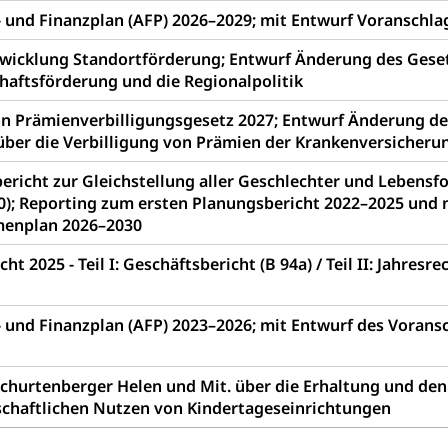
erung, Sozialhilfe
 und Finanzplan (AFP) 2026–2029; mit Entwurf Voranschla
wicklung Standortförderung; Entwurf Änderung des Gese
Unfallversicherung (gruezi.lu.ch)
Krankenversicherung 
ogen
chaftsförderung und die Regionalpolitik
Gesellschaft (Dienststelle)
Opferhilfe
Arbeitslosenver
eit, Drogensucht, Medikamentenabhängigkeit, Arzneimittelabhän
 Betäubungsmittel, Suchtmittel, Psychopharmaka
ion Prämienverbilligungsgesetz 2027; Entwurf Änderung de
sicherung (WAS Luzern)
Soziale Sicherheit
über die Verbilligung von Prämien der Krankenversicheru
ucht Region Luzern
Drogen (Polizei)
Sucht
ersorgung
ericht zur Gleichstellung aller Geschlechter und Lebens
rgung, Spital, Pflegeinitiative, Ambulant vor stationär, AVOS, Pat
0); Reporting zum ersten Planungsbericht 2022–2025 und 
enplan 2026–2030
versorgung
cht 2025 - Teil I: Geschäftsbericht (B 94a) / Teil II: Jahresr
alidenrente, Witwenrente, Sozialversicherung, Vorsorgeeinrichtung, 
ädigung, Ergänzungsleistungen, Altersvorsorge, Todesfallversiche
 und Finanzplan (AFP) 2023–2026; mit Entwurf des Vorans
tschädigung (WAS Luzern)
AHV-Hinterlassenenrente (WA
stelle AHV/IV
Ergänzungsleistungen (EL) (WAS Luzern)
ng, körperliche Behinderung, geistige Behinderung, psychische 
Schurtenberger Helen und Mit. über die Erhaltung und den
n (WAS Luzern)
 Sport
Menschen mit Behinderungen
schaftlichen Nutzen von Kindertageseinrichtungen