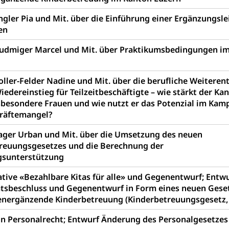
rung
Soziales
ngler Pia und Mit. über die Einführung einer Ergänzungsl
en
schutz
udmiger Marcel und Mit. über Praktikumsbedingungen i
te, Produktsicherheit, Preisüberwachung, Preisüberwacher, Konsu
ionale Erschöpfung, internationale Erschöpfung, Preisabsprache, K
oller-Felder Nadine und Mit. über die berufliche Weiteren
kontrolle und Verbraucherschutz
cherung
edereinstieg für Teilzeitbeschäftigte – wie stärkt der Ka
ng, Berufsunfallversicherung, Krankheit, Unfall, Prämienverbillig
sbesondere Frauen und wie nutzt er das Potenzial im Kam
räftemangel?
cherung (WAS Luzern)
Prämienverbilligung (WAS Luzern
icherheit
ager Urban und Mit. über die Umsetzung des neuen
he Krankenversicherung (WAS Luzern)
Kranken- und Unf
ttel, Lebensmittelkontrolle, Lebensmittelhygiene, Produktesicherh
reuungsgesetzes und die Berechnung der
gsunterstützung
Lebensmittel
ative «Bezahlbare Kitas für alle» und Gegenentwurf; Entw
orge, Wellness, Unfallverhütung, Suchtprävention, Alkoholprävent
tsbeschluss und Gegenentwurf in Form eines neuen Gese
ion, Tertiärprävention
ienergänzende Kinderbetreuung (Kinderbetreuungsgesetz,
rsorge
Kantonales Tabakpräventionsprogramm
Gesu
heit
ion Personalrecht; Entwurf Änderung des Personalgesetzes
tion
Gesundheitsversorgung
ngen, Sozialpolitik, Arbeitslosenversicherung, Mutterschaftsvers