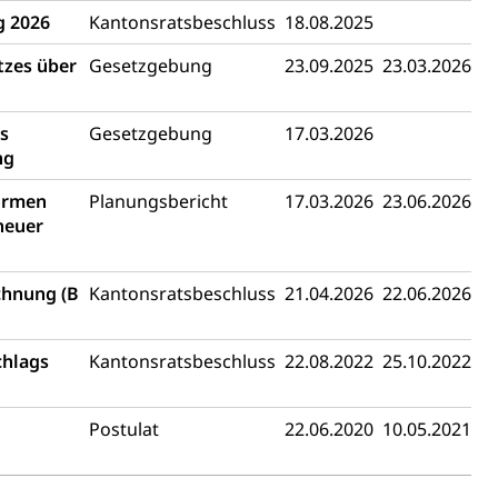
g 2026
Kantonsratsbeschluss
18.08.2025
tzes über
Gesetzgebung
23.09.2025
23.03.2026
(WAS Luzern)
Existenzsicherung - Sozialhilfe
sicherung (WAS Luzern)
gigkeit, Suchtkrankheit, Drogenabhängige,
s
Gesetzgebung
17.03.2026
ng
formen
Planungsbericht
17.03.2026
23.06.2026
ientendossier
neuer
echnung (B
Kantonsratsbeschluss
21.04.2026
22.06.2026
Pensionskasse, erste Säule, zweite Säule, dritte Säule,
rung
chlags
Kantonsratsbeschluss
22.08.2022
25.10.2022
S Luzern)
AHV-Beiträge (WAS Luzern)
AHV-Altersrente (WAS Luzern)
Behinderung, Erwerbsunfähigkeit, Behinderte
Postulat
22.06.2020
10.05.2021