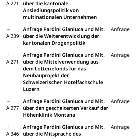
Schuldienste
swissuniversities
Vorschule
A 221
über die kantonale
Ansiedlungspolitik von
Betreuungsangebote
Universität Luzern
Kindergarten, Kinderkrippe, Krippe, Kinderhort,
multinationalen Unternehmen
Kindertagesstätte, Spielgruppe, Tagesmutter,
Schulliste
Fachstelle Hochschulbildung
Freiwilliges Kindergarten Jahr
Anfrage Pardini Gianluca und Mit.
Anfrage
Heilpädagogische Schulen
A 239
über die Weiterentwicklung der
Kinderbetreuung
kantonalen Drogenpolitik
Freiwilliger Schulsport
Freiwilliges Kindergarten Jahr
Gesundheit und Soziales
Anfrage Pardini Gianluca und Mit.
Anfrage
Frühe Sprachförderung
A 271
über die Mittelverwendung aus
Konsumentenschutz
dem Lotteriefonds für das
Kindergarten & Basisstufe
Neubauprojekt der
Konsumentenrechte, Produktsicherheit,
Frühe Förderung
Schweizerischen Hotelfachschule
Preisüberwachung, Preisüberwacher,
Konsumentenorganisation, parallele Einfuhr,
Luzern
regionale Erschöpfung, nationale Erschöpfung,
internationale Erschöpfung, Preisabsprache, Kartell,
Anfrage Pardini Gianluca und Mit.
Anfrage
Cassis-deDijon-Prinzip
A 277
über den gescheiterten Verkauf der
Höhenklinik Montana
Lebensmittelkontrolle und
Krankenversicherung
Verbraucherschutz
Anfrage Pardini Gianluca und Mit.
Anfrage
Unfallversicherung, Berufsunfallversicherung,
A 346
über die Mitsprache des
Krankheit, Unfall, Prämienverbilligung,