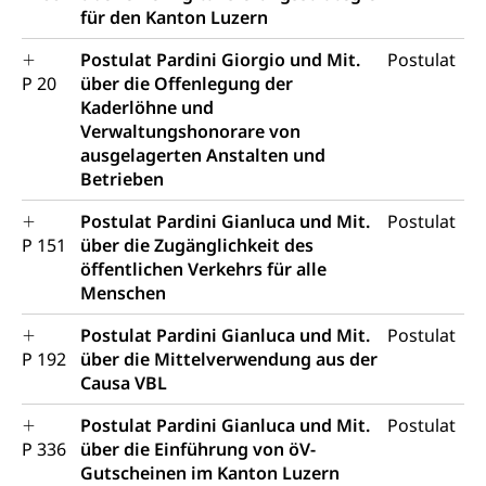
Gesundheitsversorgung
(gruezi.lu.ch)
für den Kanton Luzern
Drogenabhängigkeit, Drogensucht,
Medikamentenabhängigkeit,
Krankenversicherung (WAS Luzern)
Postulat Pardini Giorgio und Mit.
Postulat
Arzneimittelabhängigkeit, Suchtkrankheit,
Existenzsicherung - Sozialhilfe
P 20
über die Offenlegung der
Drogenabhängige, Drogensüchtige,
Betäubungsmittel, Suchtmittel, Psychopharmaka
Kaderlöhne und
Soziales und Gesellschaft (Dienststelle)
Verwaltungshonorare von
Fachstelle Sucht Region Luzern
Gesundheitsversorgung
ausgelagerten Anstalten und
Opferhilfe
Betrieben
Drogen (Polizei)
Gesundheitsversorgung, Spital, Pflegeinitiative,
Arbeitslosenversicherung (WAS Luzern)
Ambulant vor stationär, AVOS, Patientendossier
Postulat Pardini Gianluca und Mit.
Postulat
Sucht
Invalidenversicherung (WAS Luzern)
P 151
über die Zugänglichkeit des
Gesundheitsversorgung
AHV / IV
Soziale Sicherheit
öffentlichen Verkehrs für alle
Menschen
Altersrente, Invalidenrente, Witwenrente,
Sozialversicherung, Vorsorgeeinrichtung,
Pensionskasse, erste Säule, zweite Säule, dritte
Postulat Pardini Gianluca und Mit.
Postulat
Säule, Hilflosenentschädigung,
P 192
über die Mittelverwendung aus der
Ergänzungsleistungen, Altersvorsorge,
Causa VBL
Todesfallversicherung
Postulat Pardini Gianluca und Mit.
Postulat
Hilfslosenentschädigung (WAS Luzern)
Behinderung
P 336
über die Einführung von öV-
Gutscheinen im Kanton Luzern
AHV-Hinterlassenenrente (WAS Luzern)
Körperbehinderung, körperliche Behinderung,