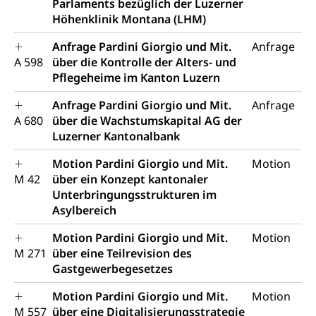
Parlaments bezüglich der Luzerner
Krankenkasse
Höhenklinik Montana (LHM)
Krankenversicherung (WAS Luzern)
Lebensmittelsicherheit
Anfrage Pardini Giorgio und Mit.
Anfrage
Prämienverbilligung (WAS Luzern)
sichere Lebensmittel, Lebensmittelkontrolle,
A 598
über die Kontrolle der Alters- und
Lebensmittelhygiene, Produktesicherheit
Pflegeheime im Kanton Luzern
Obligatorische Krankenversicherung (WAS
Luzern)
Trinkwasser
Prävention
Anfrage Pardini Giorgio und Mit.
Anfrage
A 680
über die Wachstumskapital AG der
Kranken- und Unfallversicherung
Lebensmittel
Gesundheitsvorsorge, Wellness, Unfallverhütung,
Luzerner Kantonalbank
Suchtprävention, Alkoholprävention,
Tabakprävention, Primärprävention,
Motion Pardini Giorgio und Mit.
Motion
Sekundärprävention, Tertiärprävention
M 42
über ein Konzept kantonaler
Unterbringungsstrukturen im
Darmkrebsvorsorge
Soziale Sicherheit
Asylbereich
Kantonales Tabakpräventionsprogramm
Sozialversicherungen, Sozialpolitik,
Arbeitslosenversicherung,
Motion Pardini Giorgio und Mit.
Motion
Gesundheitsförderung
Mutterschaftsversicherung, Krankenversicherung,
M 271
über eine Teilrevision des
Unfallversicherung, Invalidenversicherung,
Gastgewerbegesetzes
Prävention (Polizei)
Sozialhilfe
Suchtprävention
Motion Pardini Giorgio und Mit.
Motion
Kranken- und Unfallversicherung
Sucht und Drogen
M 557
über eine Digitalisierungsstrategie