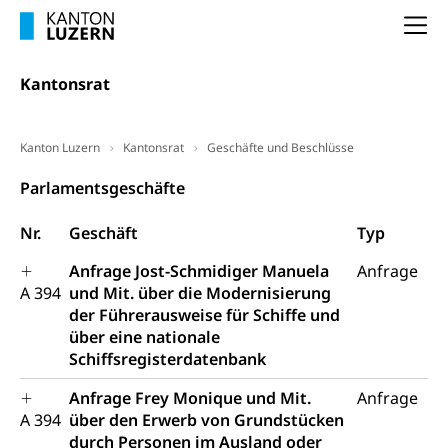
(gewaltpraevention.lu.ch)
Entlassung, Stellenverlust, Arbeitsmangel,
Na
Unterbeschäftigung, Arbeitslosenversicherung,
Arbeitsgericht
Arbeitslosenentschädigung
Schlichtungsbehörde Arbeit
Kantonsrat
Arbeitslosigkeit (gruezi.lu.ch)
Berufliche Selbständigkeit
Arbeitslosigkeit und Stellensuche (WAS
selbständig Erwerbender, Freiberufler
Kanton Luzern
Kantonsrat
Geschäfte und Beschlüsse
Luzern)
Unterstützung der Wirtschaftsförderung
Pensionierung
Parlamentsgeschäfte
Arbeitslosenentschädigung (WAS Luzern)
Luzern
Frühpensionierung, Altersrente, berufliche
Nr.
Geschäft
Typ
Vorsorge, Altersvorsorge
Handelsregister Luzern
Dienststelle Steuern - Wissenswertes
Anfrage Jost-Schmidiger Manuela
Anfrage
AHV-Altersrente (WAS Luzern)
A 394
und Mit. über die Modernisierung
Selbständige (WAS Luzern)
LUPK - Luzerner Pensionskasse
der Führerausweise für Schiffe und
Bildung und Forschung
über eine nationale
Altersvorsorge (gruezi.lu.ch)
Schiffsregisterdatenbank
Wissenschaftsförderung
Anfrage Frey Monique und Mit.
Anfrage
Forschungsförderung, Wissenschaftsmarketing,
A 394
über den Erwerb von Grundstücken
Wissenschaft, Forschung, Entwicklung, Projekte
durch Personen im Ausland oder