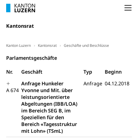
(gewaltpraevention.lu.ch)
Entlassung, Stellenverlust, Arbeitsmangel,
Na
Unterbeschäftigung, Arbeitslosenversicherung,
Arbeitsgericht
Arbeitslosenentschädigung
Schlichtungsbehörde Arbeit
Kantonsrat
Arbeitslosigkeit (gruezi.lu.ch)
Berufliche Selbständigkeit
Arbeitslosigkeit und Stellensuche (WAS
selbständig Erwerbender, Freiberufler
Kanton Luzern
Kantonsrat
Geschäfte und Beschlüsse
Luzern)
Unterstützung der Wirtschaftsförderung
Pensionierung
Parlamentsgeschäfte
Arbeitslosenentschädigung (WAS Luzern)
Luzern
Frühpensionierung, Altersrente, berufliche
Nr.
Geschäft
Typ
Beginn
Vorsorge, Altersvorsorge
Handelsregister Luzern
Dienststelle Steuern - Wissenswertes
Anfrage Hunkeler
Anfrage
04.12.2018
AHV-Altersrente (WAS Luzern)
A 674
Yvonne und Mit. über
Selbständige (WAS Luzern)
LUPK - Luzerner Pensionskasse
leistungsorientierte
Bildung und Forschung
Abgeltungen (IBB/LOA)
Altersvorsorge (gruezi.lu.ch)
im Bereich SEG B, im
Wissenschaftsförderung
Speziellen für den
Forschungsförderung, Wissenschaftsmarketing,
Bereich «Tagesstruktur
Wissenschaft, Forschung, Entwicklung, Projekte
mit Lohn» (TSmL)