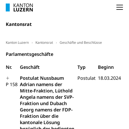
(gewaltpraevention.lu.ch)
Entlassung, Stellenverlust, Arbeitsmangel,
Na
Unterbeschäftigung, Arbeitslosenversicherung,
Arbeitsgericht
Arbeitslosenentschädigung
Schlichtungsbehörde Arbeit
Kantonsrat
Arbeitslosigkeit (gruezi.lu.ch)
Berufliche Selbständigkeit
Arbeitslosigkeit und Stellensuche (WAS
selbständig Erwerbender, Freiberufler
Kanton Luzern
Kantonsrat
Geschäfte und Beschlüsse
Luzern)
Unterstützung der Wirtschaftsförderung
Pensionierung
Parlamentsgeschäfte
Arbeitslosenentschädigung (WAS Luzern)
Luzern
Frühpensionierung, Altersrente, berufliche
Nr.
Geschäft
Typ
Beginn
Vorsorge, Altersvorsorge
Handelsregister Luzern
Dienststelle Steuern - Wissenswertes
Postulat Nussbaum
Postulat
18.03.2024
AHV-Altersrente (WAS Luzern)
P 158
Adrian namens der
Selbständige (WAS Luzern)
LUPK - Luzerner Pensionskasse
Mitte-Fraktion, Lüthold
Bildung und Forschung
Angela namens der SVP-
Altersvorsorge (gruezi.lu.ch)
Fraktion und Dubach
Wissenschaftsförderung
Georg namens der FDP-
Forschungsförderung, Wissenschaftsmarketing,
Fraktion über die
Wissenschaft, Forschung, Entwicklung, Projekte
kantonale Lösung
bezüglich der bedingten