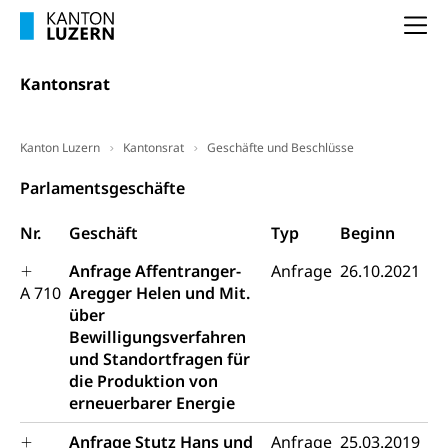
(gewaltpraevention.lu.ch)
Entlassung, Stellenverlust, Arbeitsmangel,
Na
Unterbeschäftigung, Arbeitslosenversicherung,
Arbeitsgericht
Arbeitslosenentschädigung
Schlichtungsbehörde Arbeit
Kantonsrat
Arbeitslosigkeit (gruezi.lu.ch)
Berufliche Selbständigkeit
Arbeitslosigkeit und Stellensuche (WAS
selbständig Erwerbender, Freiberufler
Kanton Luzern
Kantonsrat
Geschäfte und Beschlüsse
Luzern)
Unterstützung der Wirtschaftsförderung
Pensionierung
Parlamentsgeschäfte
Arbeitslosenentschädigung (WAS Luzern)
Luzern
Frühpensionierung, Altersrente, berufliche
Nr.
Geschäft
Typ
Beginn
Vorsorge, Altersvorsorge
Handelsregister Luzern
Dienststelle Steuern - Wissenswertes
Anfrage Affentranger-
Anfrage
26.10.2021
AHV-Altersrente (WAS Luzern)
A 710
Aregger Helen und Mit.
Selbständige (WAS Luzern)
LUPK - Luzerner Pensionskasse
über
Bildung und Forschung
Bewilligungsverfahren
Altersvorsorge (gruezi.lu.ch)
und Standortfragen für
Wissenschaftsförderung
die Produktion von
Forschungsförderung, Wissenschaftsmarketing,
erneuerbarer Energie
Wissenschaft, Forschung, Entwicklung, Projekte
Anfrage Stutz Hans und
Anfrage
25.03.2019