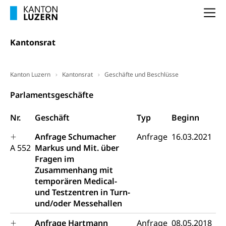
(gewaltpraevention.lu.ch)
Entlassung, Stellenverlust, Arbeitsmangel,
Na
Unterbeschäftigung, Arbeitslosenversicherung,
Arbeitsgericht
Arbeitslosenentschädigung
Schlichtungsbehörde Arbeit
Kantonsrat
Arbeitslosigkeit (gruezi.lu.ch)
Berufliche Selbständigkeit
Arbeitslosigkeit und Stellensuche (WAS
selbständig Erwerbender, Freiberufler
Kanton Luzern
Kantonsrat
Geschäfte und Beschlüsse
Luzern)
Unterstützung der Wirtschaftsförderung
Pensionierung
Parlamentsgeschäfte
Arbeitslosenentschädigung (WAS Luzern)
Luzern
Frühpensionierung, Altersrente, berufliche
Nr.
Geschäft
Typ
Beginn
Vorsorge, Altersvorsorge
Handelsregister Luzern
Dienststelle Steuern - Wissenswertes
Anfrage Schumacher
Anfrage
16.03.2021
AHV-Altersrente (WAS Luzern)
A 552
Markus und Mit. über
Selbständige (WAS Luzern)
LUPK - Luzerner Pensionskasse
Fragen im
Bildung und Forschung
Zusammenhang mit
Altersvorsorge (gruezi.lu.ch)
temporären Medical-
Wissenschaftsförderung
und Testzentren in Turn-
Forschungsförderung, Wissenschaftsmarketing,
und/oder Messehallen
Wissenschaft, Forschung, Entwicklung, Projekte
Anfrage Hartmann
Anfrage
08.05.2018