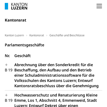
(gewaltpraevention.lu.ch)
Entlassung, Stellenverlust, Arbeitsmangel,
Na
Unterbeschäftigung, Arbeitslosenversicherung,
Arbeitsgericht
Arbeitslosenentschädigung
Schlichtungsbehörde Arbeit
Kantonsrat
Arbeitslosigkeit (gruezi.lu.ch)
Berufliche Selbständigkeit
Arbeitslosigkeit und Stellensuche (WAS
selbständig Erwerbender, Freiberufler
Kanton Luzern
Kantonsrat
Geschäfte und Beschlüsse
Luzern)
Unterstützung der Wirtschaftsförderung
Pensionierung
Parlamentsgeschäfte
Arbeitslosenentschädigung (WAS Luzern)
Luzern
Frühpensionierung, Altersrente, berufliche
Nr.
Geschäft
Vorsorge, Altersvorsorge
Handelsregister Luzern
Dienststelle Steuern - Wissenswertes
Abrechnung über den Sonderkredit für die
AHV-Altersrente (WAS Luzern)
B 19
Beschaffung, den Aufbau und den Betrieb
Selbständige (WAS Luzern)
LUPK - Luzerner Pensionskasse
einer Schuladministrationssoftware für die
Bildung und Forschung
Volksschulen des Kantons Luzern; Entwurf
Altersvorsorge (gruezi.lu.ch)
Kantonsratsbeschluss über die Genehmigung
Wissenschaftsförderung
Hochwasserschutz und Renaturierung Kleine
Forschungsförderung, Wissenschaftsmarketing,
B 19
Emme, Los 1, Abschnitt 4, Emmenweid, Stadt
Wissenschaft, Forschung, Entwicklung, Projekte
Luzern; Entwurf Dekret über einen