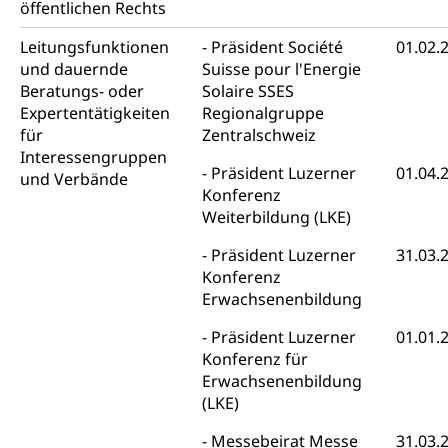
öffentlichen Rechts
ZG)
Persönliches
Leitungsfunktionen
Präsident Société
01.02.
Strassenverkehrsamt
und dauernde
Suisse pour l'Energie
Verkehr und Infrastruktur vif
Zivilstand
Beratungs- oder
Solaire SSES
Expertentätigkeiten
Regionalgruppe
Kantonsstrassen
Geburt, Heirat, Ehe, Partnerschaft, Tod,
für
Zentralschweiz
Zivilstandsamt, Zivilstandsregiste
Interessengruppen
Präsident Luzerner
01.04.
und Verbände
Zivilstandswesen
Adoption
Konferenz
Adoptivkind, Adoptiveltern, Adoptionsvermittlung,
Weiterbildung (LKE)
Adoptionsverfahren, elterliche Gewalt, elterliche
Sorge
Präsident Luzerner
31.03.
Konferenz
Adoption
Aufenthaltsbewilligungen
Erwachsenenbildung
Niederlassungsbewilligung, Aufenthalt,
Präsident Luzerner
01.01.
Niederlassung, Wohnsitz
Konferenz für
Erwachsenenbildung
Amt für Migration
Ausweise und Bescheinigungen
(LKE)
Reisepass, Identitätskarte, Visum, Geburtsurkunde
Messebeirat Messe
31.03.