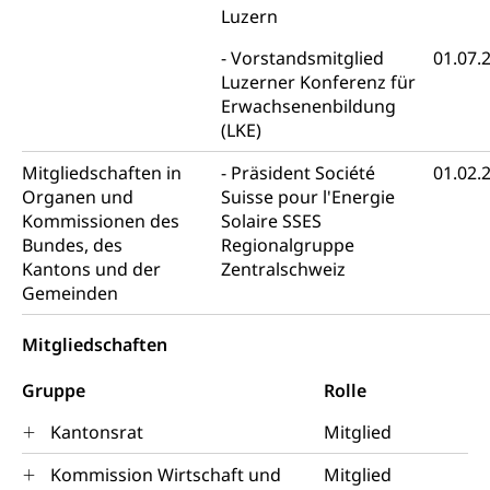
Luzern
Jagdausweis, Fischereiausweis
Einbürgerung
Vorstandsmitglied
01.07.
Strafregisterauszug bestellen
Nationalität, Staatsangehörigkeit,
Luzerner Konferenz für
Staatsbürgerschaft, Bürgerrecht, Erwerb des
Waffen, Sprengstoffe und Pyrotechnik
Bürgerrechts, Verlust des Bürgerrechts,
Erwachsenenbildung
Einbürgerungsverfahren
(LKE)
Reisepass, Identitätskarte
Einbürgerungen
Geburt
Strassenverkehrsamt (Führerausweis,
Mitgliedschaften in
Präsident Société
01.02.
Fahrzeugausweis)
Organen und
Suisse pour l'Energie
Geburtsurkunde, Geburtsschein, Geburtsanzeige
Kommissionen des
Solaire SSES
Namensänderungen
Bundes, des
Regionalgruppe
Familienzulagen (WAS Luzern)
Kinder und Jugendliche
Kantons und der
Zentralschweiz
Schwangerschaft / Geburt (gruezi.lu.ch)
Gemeinden
Mündigkeit, Kindesschutz, Jugendschutz
Kinder- und Jugendförderung
Pflege / Pflegeheim
Mitgliedschaften
Psychische Gesundheit
Hauspflege, spitalexterne Pflege, Spitex
Gruppe
Rolle
IV für Kinder und Jugendliche (WAS Luzern)
Betreuende Angehörige
Religion
Kantonsrat
Mitglied
Pflegeheimliste und freie Pflegeplätze
Kirche, Gottesdienst, Seelsorge,
Kommission Wirtschaft und
Mitglied
Religionsgemeinschaft