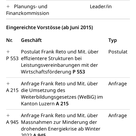
Hunde
Armee
Planungs- und
Leader/in
Militär, Militärdienst, Militärdienstpflicht,
Finanzkommission
Wehrpflicht, Berufssoldat, Militärdienstverweigerer,
Dienstverweigerer, Militärdienstverweigerung,
Eingereichte Vorstösse (ab Juni 2015)
Wehrpflichtersatz, Wehrpflichtersatzabgabe
Nr.
Geschäft
Typ
Militär
Bevölkerungsschutz
Postulat Frank Reto und Mit. über
Postulat
Schweizer Armee
Katastrophenschutz, Katastrophenhilfe, Polizei,
P 553
Feuerwehr, Gesundheitswesen, technische Betriebe,
effizientere Strukturen bei
Erwerbsausfallentschädigung (WAS Luzern)
Alarmierung, Sirenentest
Leistungsvereinbarungen mit der
Wirtschaftsförderung
P 553
Kantonaler Führungsstab
Polizei
Anfrage Frank Reto und Mit. über
Anfrage
Ordnungskräfte, Sicherheit, öffentliche Ordnung
A 215
die Umsetzung des
Weiterbildungsgesetzes (WeBiG) im
Polizei
Versorgung
Kanton Luzern
A 215
Vorratshaltung, Vorrat
Anfrage Frank Reto und Mit. über
Anfrage
A 945
Massnahmen zur Minderung der
Wasserversorgung
Waffen
drohenden Energiekrise ab Winter
Waffenerwerbsschein, Waffenschein, Waffenbüro,
2022
A 945