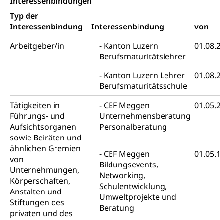
Interessenbindungen
Kulturförderung und Vermittlung
Typ der
Interessenbindung
Interessenbindung
von
Angebote für Schulklassen
Mobilität
Arbeitgeber/in
Zentralschweizer Filmförderung
Kanton Luzern
01.08.
Berufsmaturitätslehrer
Schiene und öffentlicher Verkehr
Schienenverkehr, Zugverkehr, Bahnverkehr,
Kanton Luzern Lehrer
01.08.
Transportmittel, öffentlicher Verkehr
Berufsmaturitätsschule
Verkehrsverbund Luzern VVL
Tätigkeiten in
Schifffahrt
CEF Meggen
01.05.
Führungs- und
Unternehmensberatung
Öffentlicher Verkehr Luzern Mobil
Schiffsverkehr, Binnenschifffahrt, Seeschifffahrt,
Aufsichtsorganen
Personalberatung
Flussschifffahrt
sowie Beiräten und
ähnlichen Gremien
Schifffahrt (Strassenverkehrsamt)
Strasse
CEF Meggen
01.05.
von
Bildungsevents,
Autoverkehr, Lastwagenverkehr, Schwerverkehr,
Unternehmungen,
Networking,
leistungsabhängige Schwerverkehrsabgabe,
Körperschaften,
Schulentwicklung,
Langsamverkehr, Transportmittel, Auto, Motorrad,
Anstalten und
Individualverkehr
Umweltprojekte und
Stiftungen des
Beratung
privaten und des
zentras (Betrieb und Unterhalt LU, OW, NW,