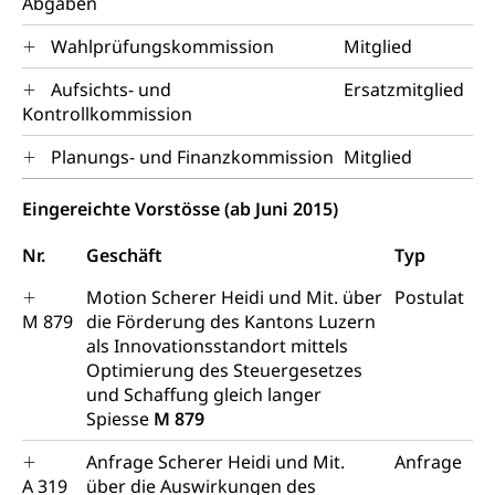
Abgaben
Vorratshaltung, Vorrat
Wahlprüfungskommission
Mitglied
Wasserversorgung
Waffen
Aufsichts- und
Ersatzmitglied
Kontrollkommission
Waffenerwerbsschein, Waffenschein, Waffenbüro,
Waffentragen, Selbstverteidigung
Planungs- und Finanzkommission
Mitglied
Waffen, Sprengstoffe und Pyrotechnik
Zivildienst
Eingereichte Vorstösse (ab Juni 2015)
Militärdienst
Nr.
Geschäft
Typ
Bundesamt für Zivildienst ZIVI
Zivilschutz
Motion Scherer Heidi und Mit. über
Postulat
Erwerbsausfallentschädigung (WAS Luzern)
Schutzdienstpflicht, Schutzraum,
M 879
die Förderung des Kantons Luzern
Schutzraumbaupflicht
als Innovationsstandort mittels
Optimierung des Steuergesetzes
Zivilschutz
und Schaffung gleich langer
Spiesse
M 879
Staat und Recht
Anfrage Scherer Heidi und Mit.
Anfrage
Gleichstellung von Frau und Mann
A 319
über die Auswirkungen des