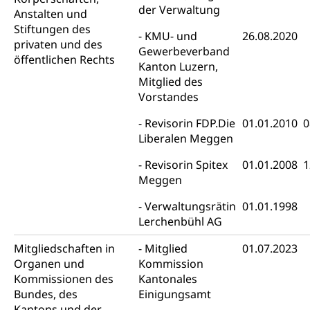
Psychische Gesundheit
Hauspflege, spitalexterne Pflege, Spitex
der Verwaltung
Anstalten und
Stiftungen des
IV für Kinder und Jugendliche (WAS Luzern)
Betreuende Angehörige
KMU- und
26.08.2020
Religion
privaten und des
Gewerbeverband
öffentlichen Rechts
Pflegeheimliste und freie Pflegeplätze
Kirche, Gottesdienst, Seelsorge,
Kanton Luzern,
Religionsgemeinschaft
Mitglied des
Betreuung von Angehörigen (WAS Luzern)
Vorstandes
Religionsvielfalt Im Kanton Luzern (unilu)
Sport
Revisorin FDP.Die
01.01.2010
0
Religion (gruezi.lu.ch)
Freizeitaktivitäten, Schulsport, Spitzensport,
Liberalen Meggen
Breitensport, Jugend und Sport, Sportanlagen
Revisorin Spitex
01.01.2008
1
Olympiateam Kanton Luzern
Tiere
Meggen
Offene Sporthallen
Haustiere, Heimtiere, Wildtiere, Veterinärmedizin,
Verwaltungsrätin
01.01.1998
Tiermedizin, Tierarzt, Tierschutz, Jagd, Fischerei,
Gesundheitsförderung
Viehzucht
Lerchenbühl AG
Jugend+Sport
Mitgliedschaften in
Tierschutz
Mitglied
01.07.2023
Todesfall
Freiwilliger Schulsport
Organen und
Kommission
Hobbytierhaltung und Bienen
Bestattung, Beerdigung, Testament, Erbrecht,
Kommissionen des
Kantonales
Erbschaft, Todesschein, Todesanzeige,
Sportförderung
Bundes, des
Einigungsamt
Veterinärdienst
Zivilstandsamt, Erben, Erbenliste
Kantons und der