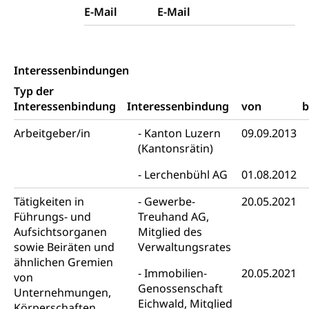
Niederlassung, Wohnsitz
E-Mail
E-Mail
Amt für Migration
Ausweise und Bescheinigungen
Reisepass, Identitätskarte, Visum, Geburtsurkunde
Interessenbindungen
Typ der
Jagdausweis, Fischereiausweis
Einbürgerung
Interessenbindung
Interessenbindung
von
b
Strafregisterauszug bestellen
Nationalität, Staatsangehörigkeit,
Staatsbürgerschaft, Bürgerrecht, Erwerb des
Arbeitgeber/in
Kanton Luzern
09.09.2013
Waffen, Sprengstoffe und Pyrotechnik
Bürgerrechts, Verlust des Bürgerrechts,
(Kantonsrätin)
Einbürgerungsverfahren
Reisepass, Identitätskarte
Lerchenbühl AG
01.08.2012
Einbürgerungen
Geburt
Strassenverkehrsamt (Führerausweis,
Tätigkeiten in
Gewerbe-
20.05.2021
Fahrzeugausweis)
Geburtsurkunde, Geburtsschein, Geburtsanzeige
Führungs- und
Treuhand AG,
Namensänderungen
Aufsichtsorganen
Mitglied des
Familienzulagen (WAS Luzern)
Kinder und Jugendliche
sowie Beiräten und
Verwaltungsrates
ähnlichen Gremien
Schwangerschaft / Geburt (gruezi.lu.ch)
Mündigkeit, Kindesschutz, Jugendschutz
Immobilien-
20.05.2021
von
Genossenschaft
Kinder- und Jugendförderung
Unternehmungen,
Pflege / Pflegeheim
Eichwald, Mitglied
Körperschaften,