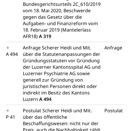
Bundesgerichtsurteils 2C_610/2019
Diskriminierung, Gleichstellungsbüro, Mobbing
vom 18. Mai 2020, Beschwerde
gegen das Gesetz über die
Gleichstellung aller Geschlechter und
Zivilverfahren
Aufgaben- und Finanzreform vom
Lebensformen
Zivilrecht, Zivilrechtspflege, Gerichtsverfahren
18. Februar 2019 (Mantelerlass
Gleichstellung Menschen mit
AFR18)
A 319
Bezirksgerichte: Aufgaben und Verfahren
Behinderungen
Betreibung und Konkurs
Anfrage Scherer Heidi und Mit.
Anfrage
Kosten im Zivilprozess
Schlichtungsbehörde Gleichstellung
Bankrott, Schulden, Zahlungsunfähigkeit, Pfändung
A 494
über die Statutenanpassungen der
Gründungsstatuten vor Gründung
Schulden (gruezi.lu.ch)
Demokratie
der Luzerner Kantonsspital AG und
Betreibungsämter
Regierungsform, Stimm- und Wahlrecht,
Luzerner Psychiatrie AG sowie
Stimmrecht, Abstimmungen, Wahlen, politische
generell zur Gründung von
Betreibungsverfahren
Parteien, Grundfreiheiten, Pluralismus
juristischen Personen direkt oder
indirekt im Besitz des Kantons
Konkursämter
Volksrechte
Kantonale Steuern
Luzern
A 494
Finanzausgleich, Einkommenssteuer, Kopfsteuer,
Postulat Scherer Heidi und Mit.
Postulat
Personalsteuer, Haushaltssteuer, Vermögenssteuer,
P 41
über das öffentliche
Verrechnungssteuer, Quellensteuer,
Beschaffungswesen: nicht nur der
Grundstückgewinnsteuer, Liegenschaftssteuer,
Handänderungssteuer, Grundsteuer, Kirchensteuer,
Preis, auch die Nachhaltigkeit zählt