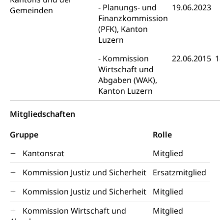
Wildtiere
Planungs- und
19.06.2023
Gemeinden
Ärztliche Todesbescheinigung
Finanzkommission
Halten von Wildtieren
(PFK), Kanton
Sicherheit
Haltung Heimtiere
Luzern
Hunde
Armee
Kommission
22.06.2015
1
Wirtschaft und
Militär, Militärdienst, Militärdienstpflicht,
Abgaben (WAK),
Wehrpflicht, Berufssoldat, Militärdienstverweigerer,
Kanton Luzern
Dienstverweigerer, Militärdienstverweigerung,
Wehrpflichtersatz, Wehrpflichtersatzabgabe
Mitgliedschaften
Militär
Bevölkerungsschutz
Gruppe
Rolle
Schweizer Armee
Katastrophenschutz, Katastrophenhilfe, Polizei,
Feuerwehr, Gesundheitswesen, technische Betriebe,
Kantonsrat
Mitglied
Erwerbsausfallentschädigung (WAS Luzern)
Alarmierung, Sirenentest
Kommission Justiz und Sicherheit
Ersatzmitglied
Kantonaler Führungsstab
Polizei
Kommission Justiz und Sicherheit
Mitglied
Ordnungskräfte, Sicherheit, öffentliche Ordnung
Kommission Wirtschaft und
Mitglied
Polizei
Versorgung