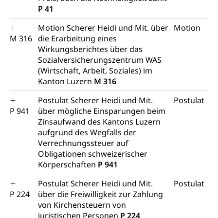
Gewerbesteuer, Vergnügungssteuer,
P 41
Reklameplakatsteuer, Verkehrssteuer,
Erbschaftssteuer, Schenkungssteuer, Gewinn- und
Motion Scherer Heidi und Mit. über
Motion
Kapitalsteuer
M 316
die Erarbeitung eines
Wirkungsberichtes über das
Steuern (Dienststelle)
Ombudsstellen
Sozialversicherungszentrum WAS
(Wirtschaft, Arbeit, Soziales) im
Vermittler, Vermittlungsstelle, Schlichtungsstelle,
Vermittlung, Schlichtung, Mediation
Kanton Luzern
M 316
Postulat Scherer Heidi und Mit.
Postulat
Umgang mit Beschwerden (Volksschulen)
Rassismus
P 941
über mögliche Einsparungen beim
Beschwerde Strassenverkehrsamt
Diskriminierung, Fremdenfeindlichkeit,
Zinsaufwand des Kantons Luzern
Gleichberechtigung
aufgrund des Wegfalls der
Beschwerdestelle Spitäler
Verrechnungssteuer auf
Anlaufstelle Schutz vor Diskriminierung
Strafregister und Strafverfahren
Schlichtungsstelle SEG
Obligationen schweizerischer
(fabia)
Körperschaften
P 941
Strafrecht, Strafrechtspflege, Gerichtsverfahren,
Strafregistereintrag, Strafregisterauszug,
Schutz vor Diskriminierung
Kriminalität
Postulat Scherer Heidi und Mit.
Postulat
P 224
über die Freiwilligkeit zur Zahlung
Strafverfahren Staatsanwaltschaft
Vormundschaft
von Kirchensteuern von
juristischen Personen
P 224