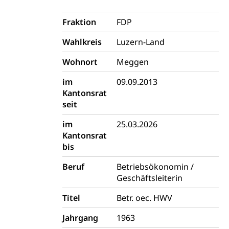
Autoverkehr, Lastwagenverkehr, Schwerverkehr,
leistungsabhängige Schwerverkehrsabgabe,
Fraktion
FDP
Langsamverkehr, Transportmittel, Auto, Motorrad,
Individualverkehr
Wahlkreis
Luzern-Land
zentras (Betrieb und Unterhalt LU, OW, NW,
Wohnort
Meggen
ZG)
Persönliches
im
09.09.2013
Strassenverkehrsamt
Kantonsrat
Verkehr und Infrastruktur vif
Zivilstand
seit
Kantonsstrassen
Geburt, Heirat, Ehe, Partnerschaft, Tod,
im
25.03.2026
Zivilstandsamt, Zivilstandsregiste
Kantonsrat
bis
Zivilstandswesen
Adoption
Beruf
Betriebsökonomin /
Adoptivkind, Adoptiveltern, Adoptionsvermittlung,
Geschäftsleiterin
Adoptionsverfahren, elterliche Gewalt, elterliche
Sorge
Titel
Betr. oec. HWV
Adoption
Aufenthaltsbewilligungen
Jahrgang
1963
Niederlassungsbewilligung, Aufenthalt,