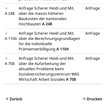
Strafregisterauszug bestellen (EJPD)
Vormund, Amtsvormund, Mündel,
Vormundschaftsbehörde, Kindesschutz,
Anfrage Scherer Heidi und Mit.
Anfrage
Jugendschutz
A 248
über die massiv höheren
Baukosten der kantonalen
Kindes- und Erwachsenenschutz KESB
Hochbauten
A 248
Kindes- und Erwachsenenschutzbehörden im
Umwelt und Bauen
Anfrage Scherer Heidi und Mit.
Anfrage
Kanton Luzern
A 1104
über die Berechnungsgrundlagen
Abfall
für die individuelle
Prämienverbilligung
A 1104
Abfallentsorgung, Kehrichtabfuhr, Müllabfuhr
Anfrage Scherer Heidi und Mit.
Anfrage
Abfall und Entsorgung
Boden, Natur und Landschaft
A 708
über die Aufarbeitung der
Gemeindeverbände für Abfallentsorgung
aktuellen Probleme beim
Bodenschutz, Landschaftsschutz, Gewässerschutz,
Naturschutz, Umweltschutz
Sozialversicherungszentrum WAS
Wirtschaft Arbeit Soziales
A 708
Natur (Dienststelle Landwirtschaft und
Chemie und Gifte
Wald)
Giftabfälle, Giftmüll, Schadstoffe, Giftstoffe, Störfall
Natur- und Lanschaftsschutz (GEO-Portal
Zurück
Drucken
Sonderabfälle und Gifte (Umweltberatung
rawi)
Eigentum