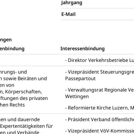
Kultur
Kunst & Kultur (Luzern Tourismus)
ng
Jahrgang
prachförderung, Denkmalpflege, kulturelles Angebot, Kulturerbe, k
E-Mail
urausschreibungen, Kulturpreis, Werkbeitrag, Produktionsbeitrag
usik, Entwicklung, Programmbeiträge, Filmförderung, Regionale F
r, Kulturgesuche, Kulturvermittlung
ungen
ung und Vermittlung
Angebote für Schulklassen
Zentr
senbindung
Interessenbindung
Direktor Verkehrsbetriebe L
fentlicher Verkehr
ührungs- und
Vizepräsident Steuerungsgr
n sowie Beiräten und
Passepartout
 Zugverkehr, Bahnverkehr, Transportmittel, öffentlicher Verkehr
en von
Verwaltungsrat Regionale Ve
, Körperschaften,
bund Luzern VVL
Öffentlicher Verkehr Luzern Mobil
Wettingen
iftungen des privaten
innenschifffahrt, Seeschifffahrt, Flussschifffahrt
chen Rechts
Reformierte Kirche Luzern, M
(Strassenverkehrsamt)
nen und dauernde
Präsident Verband öffentlich
Expertentätigkeiten für
stwagenverkehr, Schwerverkehr, leistungsabhängige Schwerverkehr
Vizepräsident VöV-Kommissi
r
pen und Verbände