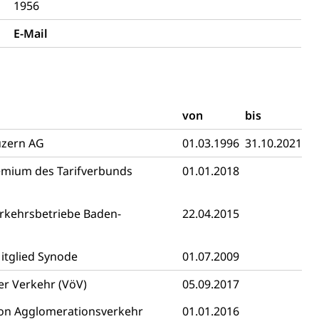
1956
ulturelles Erbe, Nachwuchsförderung, Vermittlung, Selektive
E-Mail
, Recherche, Bildende Kunst, Angewandte Kunst,
örderfonds, Werkankäufe, Kunstankäufe, Kunst und Bau,
alschweizer Filmförderung
von
bis
uzern AG
01.03.1996
31.10.2021
emium des Tarifverbunds
01.01.2018
rkehrsbetriebe Baden-
22.04.2015
itglied Synode
01.07.2009
er Verkehr (VöV)
05.09.2017
sabgabe, Langsamverkehr, Transportmittel, Auto, Motorrad,
on Agglomerationsverkehr
01.01.2016