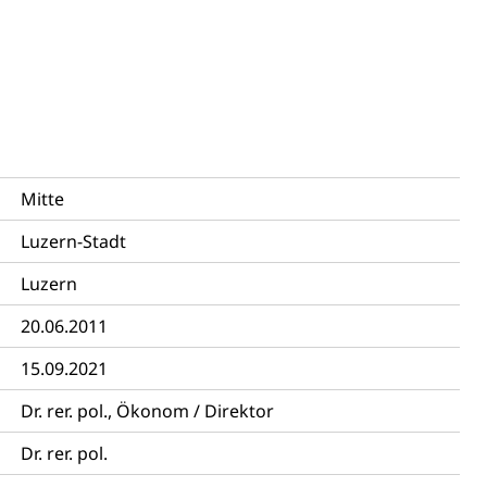
Pensionskasse, erste Säule, zweite Säule, dritte Säule,
rung
S Luzern)
AHV-Beiträge (WAS Luzern)
AHV-Altersrente (WAS Luzern)
Behinderung, Erwerbsunfähigkeit, Behinderte
Mitte
Luzern-Stadt
Luzern
20.06.2011
15.09.2021
Denkmalpflege
Dr. rer. pol., Ökonom / Direktor
Dr. rer. pol.