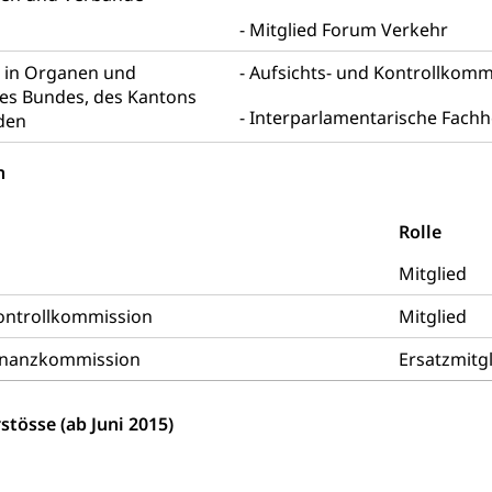
Mitglied Forum Verkehr
rieb und Unterhalt LU, OW, NW, ZG)
Strassenverkehrsam
n in Organen und
Aufsichts- und Kontrollkomm
s Bundes, des Kantons
Interparlamentarische Fach
den
n
he, Partnerschaft, Tod, Zivilstandsamt, Zivilstandsregiste
esen
Rolle
ptiveltern, Adoptionsvermittlung, Adoptionsverfahren, elterliche G
Mitglied
willigungen
Kontrollkommission
Mitglied
ewilligung, Aufenthalt, Niederlassung, Wohnsitz
inanzkommission
Ersatzmitg
ation
 Bescheinigungen
stösse (ab Juni 2015)
itätskarte, Visum, Geburtsurkunde
 Fischereiausweis
Strafregisterauszug bestellen
Waffe