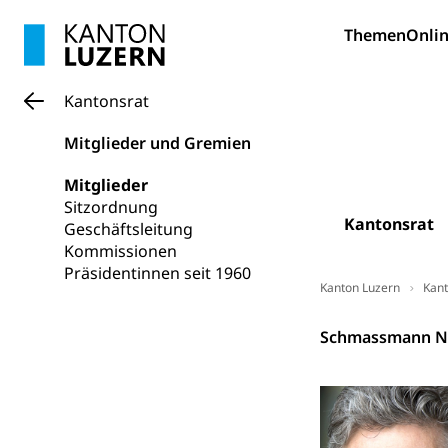
Themen
Onlin
Krankenversi
Lebensmittels
Obligatorisc
sichere Lebensmi
Kantonsrat
Trinkwasser
Prävention
Mitglieder und Gremien
Gesundheitsvors
Sekundärprävent
Mitglieder
Sitzordnung
Darmkrebsvo
Soziale Sicher
Kantonsrat
Geschäftsleitung
Suchtpräven
Kommissionen
Sozialversicheru
Invalidenversich
Präsidentinnen seit 1960
Kanton Luzern
Kant
Kranken- und 
Sucht und Dr
Kantonsrat
Schmassmann N
Soziales und 
Drogenabhängigk
Drogensüchtige,
Invalidenver
Fachstelle S
Gesundheitsv
Gesundheitsverso