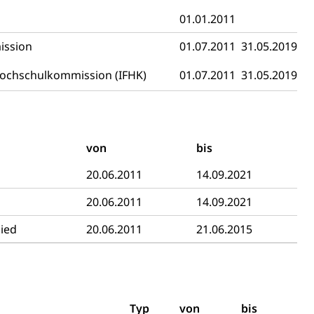
01.01.2011
t
Verkehr und Infrastruktur vif
Kantonsstrassen
ission
01.07.2011
31.05.2019
hochschulkommission (IFHK)
01.07.2011
31.05.2019
von
bis
ewalt, elterliche Sorge
20.06.2011
14.09.2021
20.06.2011
14.09.2021
lied
20.06.2011
21.06.2015
n, Sprengstoffe und Pyrotechnik
Typ
von
bis