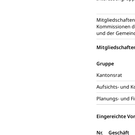
zentras (Bet
Mitgliedschafte
Persönliches
Kommissionen de
und der Gemein
Zivilstand
Mitgliedschafte
Geburt, Heirat, E
Zivilstandsw
Adoption
Gruppe
Adoptivkind, Ado
Kantonsrat
Adoption
Aufenthaltsbe
Aufsichts- und 
Niederlassungsb
Planungs- und F
Amt für Migr
Ausweise und
Eingereichte Vor
Reisepass, Ident
Jagdausweis,
Einbürgerung
Nr.
Geschäft