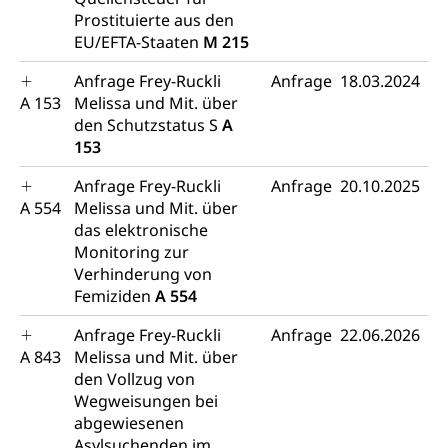
Kulturförderung und Vermittlung
Prostituierte aus den
Angebote für Schulklassen
EU/EFTA-Staaten
M 215
Mobilität
Zentralschweizer Filmförderung
Anfrage Frey-Ruckli
Anfrage
18.03.2024
Schiene und öffentlicher Verkehr
A 153
Melissa und Mit. über
den Schutzstatus S
A
Schienenverkehr, Zugverkehr, Bahnverkehr,
153
Transportmittel, öffentlicher Verkehr
Anfrage Frey-Ruckli
Anfrage
20.10.2025
Verkehrsverbund Luzern VVL
Schifffahrt
A 554
Melissa und Mit. über
Öffentlicher Verkehr Luzern Mobil
Schiffsverkehr, Binnenschifffahrt, Seeschifffahrt,
das elektronische
Flussschifffahrt
Monitoring zur
Verhinderung von
Schifffahrt (Strassenverkehrsamt)
Strasse
Femiziden
A 554
Autoverkehr, Lastwagenverkehr, Schwerverkehr,
Anfrage Frey-Ruckli
Anfrage
22.06.2026
leistungsabhängige Schwerverkehrsabgabe,
A 843
Melissa und Mit. über
Langsamverkehr, Transportmittel, Auto, Motorrad,
den Vollzug von
Individualverkehr
Wegweisungen bei
zentras (Betrieb und Unterhalt LU, OW, NW,
abgewiesenen
ZG)
Asylsuchenden im