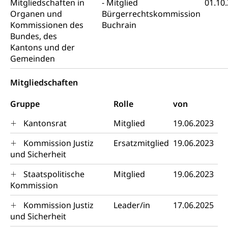
Mitgliedschaften in
Mitglied
01.10
Fachstelle Sucht Region Luzern
Gesundheitsversorgung
Organen und
Bürgerrechtskommission
Opferhilfe
Kommissionen des
Buchrain
Drogen (Polizei)
Gesundheitsversorgung, Spital, Pflegeinitiative,
Arbeitslosenversicherung (WAS Luzern)
Bundes, des
Ambulant vor stationär, AVOS, Patientendossier
Sucht
Kantons und der
Invalidenversicherung (WAS Luzern)
Gemeinden
Gesundheitsversorgung
AHV / IV
Soziale Sicherheit
Altersrente, Invalidenrente, Witwenrente,
Mitgliedschaften
Sozialversicherung, Vorsorgeeinrichtung,
Pensionskasse, erste Säule, zweite Säule, dritte
Gruppe
Rolle
von
Säule, Hilflosenentschädigung,
Ergänzungsleistungen, Altersvorsorge,
Kantonsrat
Mitglied
19.06.2023
Todesfallversicherung
Kommission Justiz
Ersatzmitglied
19.06.2023
Hilfslosenentschädigung (WAS Luzern)
Behinderung
und Sicherheit
AHV-Hinterlassenenrente (WAS Luzern)
Körperbehinderung, körperliche Behinderung,
Staatspolitische
Mitglied
19.06.2023
geistige Behinderung, psychische Behinderung,
AHV-Beiträge (WAS Luzern)
Kommission
Erwerbsunfähigkeit, Behinderte
Informationsstelle AHV/IV
Kommission Justiz
Leader/in
17.06.2025
Inklusion im Sport
und Sicherheit
Ergänzungsleistungen (EL) (WAS Luzern)
Menschen mit Behinderungen