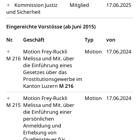
Kultur und Medien
AHV-Altersrente (WAS Luzern)
Kommission Justiz
Mitglied
17.06.2025
und Sicherheit
IV-Leistungen (WAS Luzern)
Archive und Bibliotheken
Eingereichte Vorstösse (ab Juni 2015)
Bücher, Bundesarchiv, Landesbibliothek
Nr.
Geschäft
Staatsarchiv Luzern
Typ
von
Kulturelle Einrichtungen
Zentral- und Hochschulbibliothek
Museen, Theater, Bibliotheken
Motion Frey-Ruckli
Motion
17.06.2024
M 216
Melissa und Mit. über
Archiv der Denkmalpflege
Dienststelle Kultur
Kulturförderung
die Einführung eines
Gesetzes über das
Kunst & Kultur (Luzern Tourismus)
Kulturpolitik, Sprachförderung, Denkmalpflege,
Prostitutionsgewerbe im
kulturelles Angebot, Kulturerbe, kulturelles Erbe,
Kanton Luzern
M 216
Nachwuchsförderung, Vermittlung, Selektive
Förderung, Kulturausschreibungen, Kulturpreis,
Motion Frey-Ruckli
Motion
17.06.2024
Werkbeitrag, Produktionsbeitrag, Recherche,
Bildende Kunst, Angewandte Kunst, Theater/Tanz,
M 215
Melissa und Mit. über
Musik, Entwicklung, Programmbeiträge,
die Einführung einer
Filmförderung, Regionale Förderfonds,
persönlichen
Werkankäufe, Kunstankäufe, Kunst und Bau, Schule
Anmeldung und
und Kultur, Kulturgesuche, Kulturvermittlung
Erhebung von
Quellensteuer für