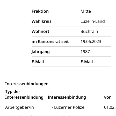
Obligatorische Krankenversicherung (WAS
Luzern)
Trinkwasser
Prävention
Fraktion
Mitte
Kranken- und Unfallversicherung
Lebensmittel
Gesundheitsvorsorge, Wellness, Unfallverhütung,
Wahlkreis
Luzern-Land
Suchtprävention, Alkoholprävention,
Tabakprävention, Primärprävention,
Wohnort
Buchrain
Sekundärprävention, Tertiärprävention
im Kantonsrat seit
19.06.2023
Darmkrebsvorsorge
Soziale Sicherheit
Jahrgang
1987
Kantonales Tabakpräventionsprogramm
Sozialversicherungen, Sozialpolitik,
Arbeitslosenversicherung,
Gesundheitsförderung
E-Mail
E-Mail
Mutterschaftsversicherung, Krankenversicherung,
Unfallversicherung, Invalidenversicherung,
Prävention (Polizei)
Sozialhilfe
Suchtprävention
Kranken- und Unfallversicherung
Sucht und Drogen
Interessenbindungen
Gesundheitsversorgung
(gruezi.lu.ch)
Typ der
Drogenabhängigkeit, Drogensucht,
Medikamentenabhängigkeit,
Interessenbindung
Krankenversicherung (WAS Luzern)
Interessenbindung
von
Arzneimittelabhängigkeit, Suchtkrankheit,
Existenzsicherung - Sozialhilfe
Drogenabhängige, Drogensüchtige,
Arbeitgeber/in
Luzerner Polizei
01.02
Betäubungsmittel, Suchtmittel, Psychopharmaka
Soziales und Gesellschaft (Dienststelle)