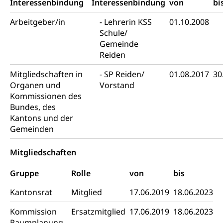
Interessenbindung
Interessenbindung
von
bi
Sucht
Invalidenversicherung (WAS Luzern)
Gesundheitsversorgung
AHV / IV
Arbeitgeber/in
Lehrerin KSS
01.10.2008
Soziale Sicherheit
Schule/
Altersrente, Invalidenrente, Witwenrente,
Gemeinde
Sozialversicherung, Vorsorgeeinrichtung,
Reiden
Pensionskasse, erste Säule, zweite Säule, dritte
Säule, Hilflosenentschädigung,
Mitgliedschaften in
Ergänzungsleistungen, Altersvorsorge,
SP Reiden/
01.08.2017
30
Todesfallversicherung
Organen und
Vorstand
Kommissionen des
Hilfslosenentschädigung (WAS Luzern)
Behinderung
Bundes, des
Kantons und der
AHV-Hinterlassenenrente (WAS Luzern)
Körperbehinderung, körperliche Behinderung,
Gemeinden
geistige Behinderung, psychische Behinderung,
AHV-Beiträge (WAS Luzern)
Erwerbsunfähigkeit, Behinderte
Mitgliedschaften
Informationsstelle AHV/IV
Inklusion im Sport
Ergänzungsleistungen (EL) (WAS Luzern)
Gruppe
Rolle
von
bis
Menschen mit Behinderungen
Kultur und Medien
AHV-Altersrente (WAS Luzern)
Kantonsrat
Mitglied
17.06.2019
18.06.2023
IV-Leistungen (WAS Luzern)
Archive und Bibliotheken
Kommission
Ersatzmitglied
17.06.2019
18.06.2023
Raumplanung,