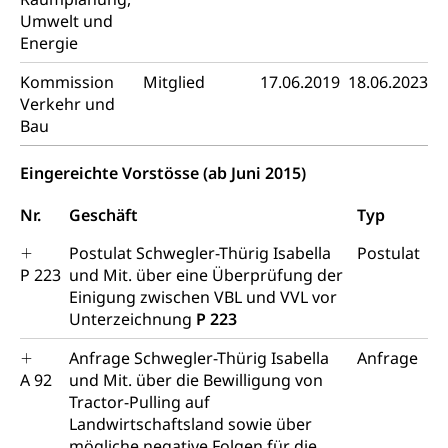
Bücher, Bundesarchiv, Landesbibliothek
Umwelt und
Energie
Staatsarchiv Luzern
Kulturelle Einrichtungen
Zentral- und Hochschulbibliothek
Museen, Theater, Bibliotheken
Kommission
Mitglied
17.06.2019
18.06.2023
Verkehr und
Archiv der Denkmalpflege
Dienststelle Kultur
Kulturförderung
Bau
Kunst & Kultur (Luzern Tourismus)
Kulturpolitik, Sprachförderung, Denkmalpflege,
Eingereichte Vorstösse (ab Juni 2015)
kulturelles Angebot, Kulturerbe, kulturelles Erbe,
Nachwuchsförderung, Vermittlung, Selektive
Förderung, Kulturausschreibungen, Kulturpreis,
Nr.
Geschäft
Typ
Werkbeitrag, Produktionsbeitrag, Recherche,
Bildende Kunst, Angewandte Kunst, Theater/Tanz,
Postulat Schwegler-Thürig Isabella
Postulat
Musik, Entwicklung, Programmbeiträge,
P 223
und Mit. über eine Überprüfung der
Filmförderung, Regionale Förderfonds,
Einigung zwischen VBL und VVL vor
Werkankäufe, Kunstankäufe, Kunst und Bau, Schule
Unterzeichnung
P 223
und Kultur, Kulturgesuche, Kulturvermittlung
Anfrage Schwegler-Thürig Isabella
Anfrage
Kulturförderung und Vermittlung
A 92
und Mit. über die Bewilligung von
Tractor-Pulling auf
Angebote für Schulklassen
Mobilität
Landwirtschaftsland sowie über
Zentralschweizer Filmförderung
mögliche negative Folgen für die