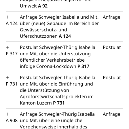
Schiene und öffentlicher Verkehr
Umwelt
A 92
Schienenverkehr, Zugverkehr, Bahnverkehr,
Anfrage Schwegler Isabella und Mit.
Anfrage
Transportmittel, öffentlicher Verkehr
A 124
über (neue) Gebäude im Bereich der
Gewässerschutz- und
Verkehrsverbund Luzern VVL
Schifffahrt
Uferschutzzonen
A 124
Öffentlicher Verkehr Luzern Mobil
Schiffsverkehr, Binnenschifffahrt, Seeschifffahrt,
Flussschifffahrt
Postulat Schwegler-Thürig Isabella
Postulat
P 317
und Mit. über die Unterstützung
Schifffahrt (Strassenverkehrsamt)
Strasse
öffentlicher Verkehrsbetriebe
infolge Corona-Lockdown
P 317
Autoverkehr, Lastwagenverkehr, Schwerverkehr,
leistungsabhängige Schwerverkehrsabgabe,
Postulat Schwegler-Thürig Isabella
Postulat
Langsamverkehr, Transportmittel, Auto, Motorrad,
P 731
und Mit. über die Einführung und
Individualverkehr
die Unterstützung von
Agroforstwirtschaftsprojekten im
zentras (Betrieb und Unterhalt LU, OW, NW,
Kanton Luzern
P 731
ZG)
Persönliches
Strassenverkehrsamt
Anfrage Schwegler-Thürig Isabella
Anfrage
A 908
und Mit. über eine ungleiche
Verkehr und Infrastruktur vif
Zivilstand
Vorgehensweise innerhalb des