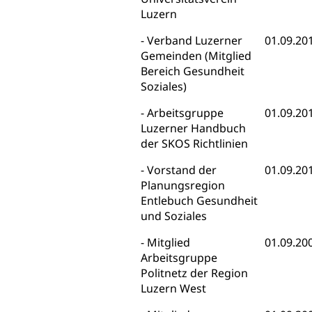
Waffen, Sprengstoffe und Pyrotechnik
Zivildienst
Luzern
Militärdienst
Verband Luzerner
01.09.20
Gemeinden (Mitglied
Bundesamt für Zivildienst ZIVI
Zivilschutz
Bereich Gesundheit
Erwerbsausfallentschädigung (WAS Luzern)
Schutzdienstpflicht, Schutzraum,
Soziales)
Schutzraumbaupflicht
Arbeitsgruppe
01.09.20
Zivilschutz
Luzerner Handbuch
der SKOS Richtlinien
Staat und Recht
Vorstand der
01.09.20
Planungsregion
Gleichstellung von Frau und Mann
Entlebuch Gesundheit
Diskriminierung, Gleichstellungsbüro, Mobbing
und Soziales
Gleichstellung aller Geschlechter und
Mitglied
01.09.20
Zivilverfahren
Lebensformen
Arbeitsgruppe
Zivilrecht, Zivilrechtspflege, Gerichtsverfahren
Politnetz der Region
Gleichstellung Menschen mit
Luzern West
Bezirksgerichte: Aufgaben und Verfahren
Behinderungen
Betreibung und Konkurs