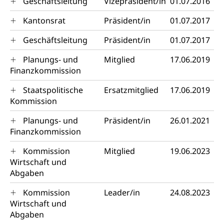
Geschäftsleitung
Vizepräsident/in
01.07.2016
Abfall
Kantonsrat
Präsident/in
01.07.2017
Abfallentsorgung, Kehrichtabfuhr, Müllabfuhr
Geschäftsleitung
Präsident/in
01.07.2017
Abfall und Entsorgung
Boden, Natur und Landschaft
Planungs- und
Mitglied
17.06.2019
Gemeindeverbände für Abfallentsorgung
Bodenschutz, Landschaftsschutz, Gewässerschutz,
Finanzkommission
Naturschutz, Umweltschutz
Staatspolitische
Ersatzmitglied
17.06.2019
Natur (Dienststelle Landwirtschaft und
Chemie und Gifte
Kommission
Wald)
Giftabfälle, Giftmüll, Schadstoffe, Giftstoffe, Störfall
Planungs- und
Präsident/in
26.01.2021
Natur- und Lanschaftsschutz (GEO-Portal
Finanzkommission
Sonderabfälle und Gifte (Umweltberatung
rawi)
Eigentum
Luzern)
Boden
Liegenschaft, Immobilie, Grundstück
Kommission
Mitglied
19.06.2023
Wirtschaft und
ÖREB-Kataster
Energie
Abgaben
Grundeigentümerabfrage
Strom, Energieversorgung, Stromversorgung,
Kommission
Leader/in
24.08.2023
Energieverbrauch, Stromverbrauch, Energiequelle,
Wirtschaft und
Windenergie, Wasserkraft, Sonnenenergie, fossile
Abgaben
Energie, erneuerbare Energie, Biomasse