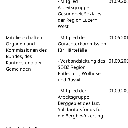
Mitglied
01.09.20
Kosten im Zivilprozess
Schlichtungsbehörde Gleichstellung
Bankrott, Schulden, Zahlungsunfähigkeit, Pfändung
Arbeitsgruppe
Gesundheit Soziales
Schulden (gruezi.lu.ch)
Demokratie
der Region Luzern
Betreibungsämter
Regierungsform, Stimm- und Wahlrecht,
West
Stimmrecht, Abstimmungen, Wahlen, politische
Betreibungsverfahren
Parteien, Grundfreiheiten, Pluralismus
Mitgliedschaften in
Mitglied der
01.06.20
Organen und
Gutachterkommission
Konkursämter
Volksrechte
Kantonale Steuern
Kommissionen des
für Härtefälle
Bundes, des
Finanzausgleich, Einkommenssteuer, Kopfsteuer,
Verbandsleitung des
01.09.20
Kantons und der
Personalsteuer, Haushaltssteuer, Vermögenssteuer,
SOBZ Region
Gemeinden
Verrechnungssteuer, Quellensteuer,
Entlebuch, Wolhusen
Grundstückgewinnsteuer, Liegenschaftssteuer,
und Ruswil
Handänderungssteuer, Grundsteuer, Kirchensteuer,
Gewerbesteuer, Vergnügungssteuer,
Mitglied der
01.09.20
Reklameplakatsteuer, Verkehrssteuer,
Erbschaftssteuer, Schenkungssteuer, Gewinn- und
Arbeitsgruppe
Kapitalsteuer
Berggebiet des Luz.
Solidaritätsfonds für
Steuern (Dienststelle)
Ombudsstellen
die Bergbevölkerung
Vermittler, Vermittlungsstelle, Schlichtungsstelle,