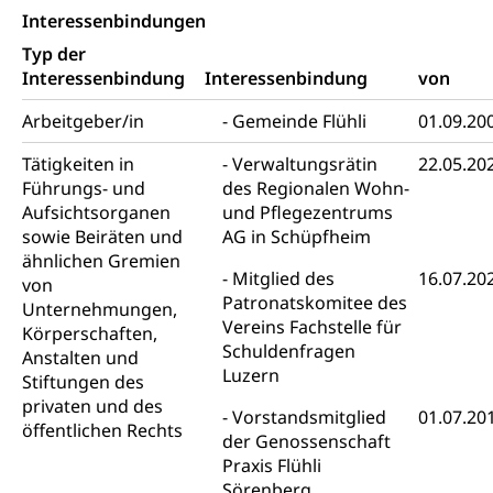
Interessenbindungen
Religion (gruezi.lu.ch)
Freizeitaktivitäten, Schulsport, Spitzensport,
Breitensport, Jugend und Sport, Sportanlagen
Typ der
Interessenbindung
Interessenbindung
von
Olympiateam Kanton Luzern
Tiere
Arbeitgeber/in
Gemeinde Flühli
01.09.20
Offene Sporthallen
Haustiere, Heimtiere, Wildtiere, Veterinärmedizin,
Tiermedizin, Tierarzt, Tierschutz, Jagd, Fischerei,
Tätigkeiten in
Verwaltungsrätin
22.05.20
Gesundheitsförderung
Viehzucht
Führungs- und
des Regionalen Wohn-
Jugend+Sport
Aufsichtsorganen
und Pflegezentrums
Tierschutz
Todesfall
sowie Beiräten und
AG in Schüpfheim
Freiwilliger Schulsport
Hobbytierhaltung und Bienen
Bestattung, Beerdigung, Testament, Erbrecht,
ähnlichen Gremien
Erbschaft, Todesschein, Todesanzeige,
Sportförderung
Mitglied des
16.07.20
von
Veterinärdienst
Zivilstandsamt, Erben, Erbenliste
Patronatskomitee des
Unternehmungen,
Vereins Fachstelle für
Wildtiere
Körperschaften,
Ärztliche Todesbescheinigung
Schuldenfragen
Anstalten und
Halten von Wildtieren
Luzern
Stiftungen des
Sicherheit
Haltung Heimtiere
privaten und des
Vorstandsmitglied
01.07.20
öffentlichen Rechts
der Genossenschaft
Hunde
Armee
Praxis Flühli
Militär, Militärdienst, Militärdienstpflicht,
Sörenberg