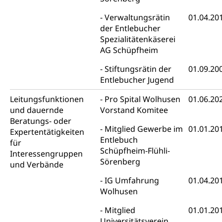
Wehrpflicht, Berufssoldat, Militärdienstverweigerer,
Dienstverweigerer, Militärdienstverweigerung,
Verwaltungsrätin
01.04.20
Wehrpflichtersatz, Wehrpflichtersatzabgabe
der Entlebucher
Spezialitätenkäserei
Militär
Bevölkerungsschutz
AG Schüpfheim
Schweizer Armee
Katastrophenschutz, Katastrophenhilfe, Polizei,
Stiftungsrätin der
01.09.20
Feuerwehr, Gesundheitswesen, technische Betriebe,
Erwerbsausfallentschädigung (WAS Luzern)
Entlebucher Jugend
Alarmierung, Sirenentest
Leitungsfunktionen
Pro Spital Wolhusen
01.06.20
Kantonaler Führungsstab
Polizei
und dauernde
Vorstand Komitee
Ordnungskräfte, Sicherheit, öffentliche Ordnung
Beratungs- oder
Mitglied Gewerbe im
01.01.20
Expertentätigkeiten
Polizei
Entlebuch
Versorgung
für
Schüpfheim-Flühli-
Interessengruppen
Vorratshaltung, Vorrat
Sörenberg
und Verbände
Wasserversorgung
Waffen
IG Umfahrung
01.04.20
Wolhusen
Waffenerwerbsschein, Waffenschein, Waffenbüro,
Waffentragen, Selbstverteidigung
Mitglied
01.01.20
Universitätsverein