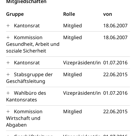
Mitgliedschaften
Vermittlung, Schlichtung, Mediation
Gruppe
Umgang mit Beschwerden (Volksschulen)
Rolle
von
Rassismus
Beschwerde Strassenverkehrsamt
Diskriminierung, Fremdenfeindlichkeit,
Kantonsrat
Mitglied
18.06.2007
Gleichberechtigung
Beschwerdestelle Spitäler
Kommission
Mitglied
18.06.2007
Anlaufstelle Schutz vor Diskriminierung
Strafregister und Strafverfahren
Gesundheit, Arbeit und
Schlichtungsstelle SEG
(fabia)
soziale Sicherheit
Strafrecht, Strafrechtspflege, Gerichtsverfahren,
Strafregistereintrag, Strafregisterauszug,
Schutz vor Diskriminierung
Kantonsrat
Vizepräsident/in
01.07.2016
Kriminalität
Stabsgruppe der
Mitglied
22.06.2015
Strafverfahren Staatsanwaltschaft
Vormundschaft
Geschäftsleitung
Strafregisterauszug bestellen (EJPD)
Vormund, Amtsvormund, Mündel,
Wahlbüro des
Vizepräsident/in
01.07.2016
Vormundschaftsbehörde, Kindesschutz,
Kantonsrates
Jugendschutz
Kommission
Mitglied
22.06.2015
Kindes- und Erwachsenenschutz KESB
Wirtschaft und
Kindes- und Erwachsenenschutzbehörden im
Abgaben
Umwelt und Bauen
Kanton Luzern