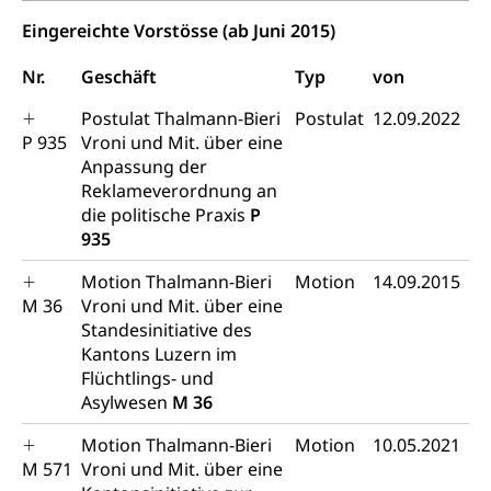
Eingereichte Vorstösse (ab Juni 2015)
Energiefachstellenkonferenz Zentralschweiz
Grundbuch
Grundbucheintrag, Grundbuchamt,
Nr.
Geschäft
Typ
von
Grundeigentum, Grundstück
Postulat Thalmann-Bieri
Postulat
12.09.2022
Grundbuch
Luft und Klima
P 935
Vroni und Mit. über eine
Anpassung der
Grundbuchplan mit Eigentümerabfrage
Luftreinhaltung, Luftverschmutzung, Klimaschutz,
Reklameverordnung an
Klimaveränderung, Treibhauseffekt
(Geoportal)
die politische Praxis
P
935
Atmosphäre, Luft, Klima (Geoportal)
Raumplanung
Klima
Raumplan, Nutzungsplan
Motion Thalmann-Bieri
Motion
14.09.2015
M 36
Vroni und Mit. über eine
Raumdatenpool
Standesinitiative des
Kantons Luzern im
Richtplanung Kanton Luzern (ARE)
Flüchtlings- und
Raum und Wirtschaft rawi
Asylwesen
M 36
Motion Thalmann-Bieri
Motion
10.05.2021
M 571
Vroni und Mit. über eine