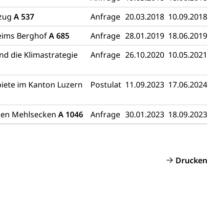
rauszug, Kriminalität
lzug
A 537
Anfrage
20.03.2018
10.09.2018
PD)
heims Berghof
A 685
Anfrage
28.01.2019
18.06.2019
schutz
nd die Klimastrategie
Anfrage
26.10.2020
10.05.2021
tzbehörden im Kanton Luzern
biete im Kanton Luzern
Postulat
11.09.2023
17.06.2024
iden Mehlsecken
A 1046
Anfrage
30.01.2023
18.09.2023
Drucken
schutz (GEO-Portal rawi)
Boden