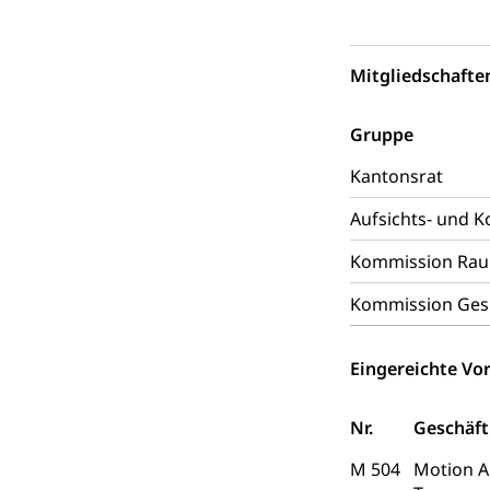
Ärztliche To
Sicherheit
Mitgliedschafte
Armee
Gruppe
Militär, Militärd
Wehrpflichtersa
Kantonsrat
Militär
Sch
Aufsichts- und 
Bevölkerungs
Katastrophenschu
Kommission Rau
Kantonaler 
Polizei
Kommission Gesun
Ordnungskräfte,
Eingereichte Vor
Polizei
Versorgung
Vorratshaltung, 
Nr.
Geschäft
M 504
Wasserverso
Motion A
Waffen