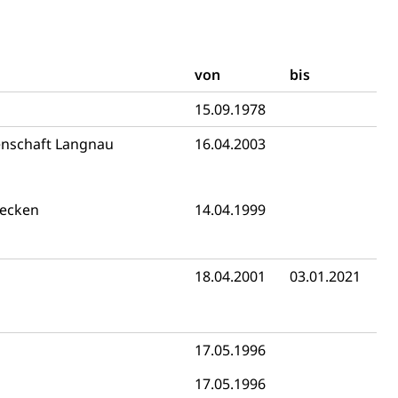
 und Jugendliche (WAS Luzern)
von
bis
15.09.1978
reuung von Angehörigen (WAS Luzern)
enschaft Langnau
16.04.2003
secken
14.04.1999
tanlagen
erung
Jugend+Sport
Freiwilliger Schulsport
18.04.2001
03.01.2021
, Jagd, Fischerei, Viehzucht
ere
Halten von Wildtieren
Haltung Heimtiere
17.05.1996
, Zivilstandsamt, Erben, Erbenliste
17.05.1996