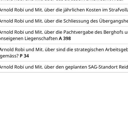
frechtspflege, Gerichtsverfahren, Strafregistereintrag, Strafregiste
rnold Robi und Mit. über die jährlichen Kosten im Strafvol
en Staatsanwaltschaft
Strafregisterauszug bestellen (EJ
t
Arnold Robi und Mit. über die Schliessung des Übergangs
ormund, Mündel, Vormundschaftsbehörde, Kindesschutz, Jugend
Arnold Robi und Mit. über die Pachtvergabe des Berghofs u
onseigenen Liegenschaften
A 398
 Erwachsenenschutz KESB
Kindes- und Erwachsenenschu
Arnold Robi und Mit. über sind die strategischen Arbeitsge
uen
tgemäss?
P 34
Arnold Robi und Mit. über den geplanten SAG-Standort Re
g, Kehrichtabfuhr, Müllabfuhr
ntsorgung
Gemeindeverbände für Abfallentsorgung
und Landschaft
ndschaftsschutz, Gewässerschutz, Naturschutz, Umweltschutz
tstelle Landwirtschaft und Wald)
Natur- und Lanschafts
fte
üll, Schadstoffe, Giftstoffe, Störfall