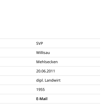
ewalt, elterliche Sorge
SVP
Willisau
Mehlsecken
n, Sprengstoffe und Pyrotechnik
20.06.2011
rzeugausweis)
Namensänderungen
rgerrechts, Verlust des Bürgerrechts,
dipl. Landwirt
1955
E-Mail
h)