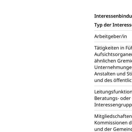
Mündigkeit, Kin
Interessenbind
Kinder- und 
Pflege / Pfleg
Typ der Interes
Hauspflege, spit
Arbeitgeber/in
Betreuende 
Religion
Tätigkeiten in F
Aufsichtsorgane
Kirche, Gottesdi
ähnlichen Gremi
Unternehmungen
Religionsviel
Sport
Anstalten und St
Freizeitaktivitä
und des öffentli
Olympiateam
Tiere
Leitungsfunktio
Beratungs- oder 
Sportförder
Haustiere, Heimt
Interessengrup
Tierschutz
Todesfall
Mitgliedschafte
Kommissionen de
Hunde
Bestattung, Beer
und der Gemein