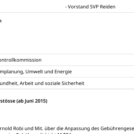
desbescheinigung
Vorstand SVP Reiden
n
ienst, Militärdienstpflicht, Wehrpflicht, Berufssoldat, Militärdiens
tz, Wehrpflichtersatzabgabe
weizer Armee
Erwerbsausfallentschädigung (WAS Luzer
Kontrollkommission
schutz
tz, Katastrophenhilfe, Polizei, Feuerwehr, Gesundheitswesen, tec
mplanung, Umwelt und Energie
Führungsstab
dheit, Arbeit und soziale Sicherheit
 Sicherheit, öffentliche Ordnung
stösse (ab Juni 2015)
Vorrat
rgung
rnold Robi und Mit. über die Anpassung des Gebührengese