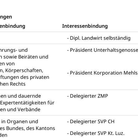
desschutz, Jugendschutz
ungen
Jugendförderung
Psychische Gesundheit
IV für Kinder
eheim
senbindung
Interessenbindung
alexterne Pflege, Spitex
Dipl. Landwirt selbständig
Angehörige
Pflegeheimliste und freie Pflegeplätze
Bet
ührungs- und
Präsident Unterhaltsgenoss
n sowie Beiräten und
enst, Seelsorge, Religionsgemeinschaft
en von
, Körperschaften,
falt Im Kanton Luzern (unilu)
Religion (gruezi.lu.ch)
Präsident Korporation Mehl
iftungen des privaten
ten, Schulsport, Spitzensport, Breitensport, Jugend und Sport, Spor
chen Rechts
 Kanton Luzern
Offene Sporthallen
Gesundheitsförd
nen und dauernde
Delegierter ZMP
Expertentätigkeiten für
ung
iere, Wildtiere, Veterinärmedizin, Tiermedizin, Tierarzt, Tierschutz
pen und Verbände
Hobbytierhaltung und Bienen
Veterinärdienst
Wildti
n in Organen und
Delegierter SVP CH
s Bundes, des Kantons
digung, Testament, Erbrecht, Erbschaft, Todesschein, Todesanzeige
Delegierter SVP Kt. Luz.
den