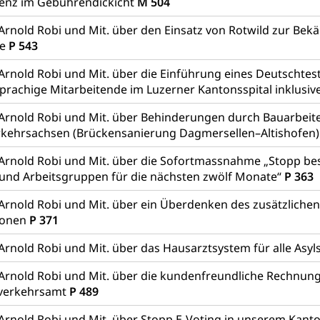
enz im Gebührendickicht
M 504
hein, Waffenschein, Waffenbüro, Waffentragen, Selbstverteidigu
 Arnold Robi und Mit. über den Einsatz von Rotwild zur Be
ngstoffe und Pyrotechnik
se
P 543
Arnold Robi und Mit. über die Einführung eines Deutschtest
prachige Mitarbeitende im Luzerner Kantonsspital inklusive
r Zivildienst ZIVI
Erwerbsausfallentschädigung (WAS L
 Arnold Robi und Mit. über Behinderungen durch Bauarbeit
icht, Schutzraum, Schutzraumbaupflicht
kehrsachsen (Brückensanierung Dagmersellen–Altishofen
 Arnold Robi und Mit. über die Sofortmassnahme „Stopp be
 und Arbeitsgruppen für die nächsten zwölf Monate“
P 363
 Arnold Robi und Mit. über ein Überdenken des zusätzlichen
g von Frau und Mann
sonen
P 371
, Gleichstellungsbüro, Mobbing
 Arnold Robi und Mit. über das Hausarztsystem für alle As
ng aller Geschlechter und Lebensformen
Gleichstellung
 Arnold Robi und Mit. über die kundenfreundliche Rechnun
nverkehrsamt
P 489
behörde Gleichstellung
rechtspflege, Gerichtsverfahren
 Arnold Robi und Mit. über Stopp E-Voting in unserem Kant