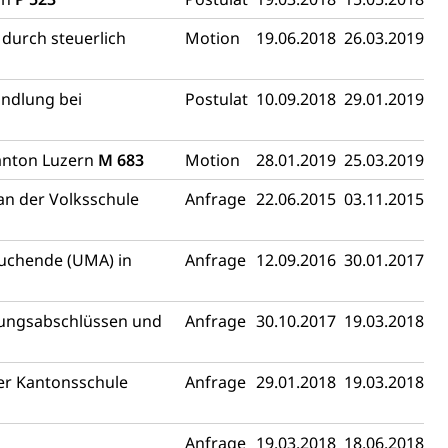
 durch steuerlich
Motion
19.06.2018
26.03.2019
Konkursämter
andlung bei
Postulat
10.09.2018
29.01.2019
sche Parteien, Grundfreiheiten, Pluralismus
Kanton Luzern
M 683
Motion
28.01.2019
25.03.2019
 Vermögenssteuer, Verrechnungssteuer, Quellensteuer,
an der Volksschule
Anfrage
22.06.2015
03.11.2015
, Kirchensteuer, Gewerbesteuer, Vergnügungssteuer,
- und Kapitalsteuer
suchende (UMA) in
Anfrage
12.09.2016
30.01.2017
ion
erungsabschlüssen und
Anfrage
30.10.2017
19.03.2018
ehrsamt
Beschwerdestelle Spitäler
der Kantonsschule
Anfrage
29.01.2018
19.03.2018
ierung
Anfrage
19.03.2018
18.06.2018