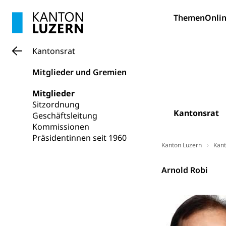
Mobilität
Themen
Onlin
Schiene und öf
Kantonsrat
Schienenverkehr,
Mitglieder und Gremien
Verkehrsver
Schifffahrt
Schiffsverkehr, B
Mitglieder
Sitzordnung
Kantonsrat
Schifffahrt 
Strasse
Geschäftsleitung
Kommissionen
Autoverkehr, La
Präsidentinnen seit 1960
Individualverkeh
Kanton Luzern
Kant
zentras (Bet
Kantonsrat
Arnold Robi
Persönliches
Zivilstand
Geburt, Heirat, E