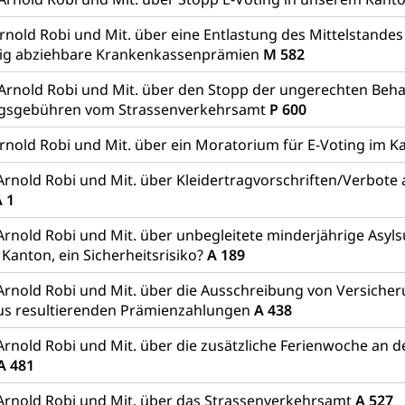
hte: Aufgaben und Verfahren
Kosten im Zivilprozess
nd Konkurs
nold Robi und Mit. über eine Entlastung des Mittelstandes
den, Zahlungsunfähigkeit, Pfändung
dig abziehbare Krankenkassenprämien
M 582
ezi.lu.ch)
Betreibungsämter
Betreibungsverfahren
 Arnold Robi und Mit. über den Stopp der ungerechten Beh
gsgebühren vom Strassenverkehrsamt
P 600
 Stimm- und Wahlrecht, Stimmrecht, Abstimmungen, Wahlen, politi
rnold Robi und Mit. über ein Moratorium für E-Voting im 
uern
, Einkommenssteuer, Kopfsteuer, Personalsteuer, Haushaltssteuer,
Arnold Robi und Mit. über Kleidertragvorschriften/Verbote 
nsteuer, Liegenschaftssteuer, Handänderungssteuer, Grundsteuer
 1
euer, Verkehrssteuer, Erbschaftssteuer, Schenkungssteuer, Gewinn
Arnold Robi und Mit. über unbegleitete minderjährige Asyl
ststelle)
n
Kanton, ein Sicherheitsrisiko?
A 189
ittlungsstelle, Schlichtungsstelle, Vermittlung, Schlichtung, Mediat
Arnold Robi und Mit. über die Ausschreibung von Versich
us resultierenden Prämienzahlungen
A 438
Beschwerden (Volksschulen)
Beschwerde Strassenverk
Arnold Robi und Mit. über die zusätzliche Ferienwoche an 
stelle SEG
, Fremdenfeindlichkeit, Gleichberechtigung
A 481
Schutz vor Diskriminierung (fabia)
Schutz vor Diskrimin
und Strafverfahren
Arnold Robi und Mit. über das Strassenverkehrsamt
A 527