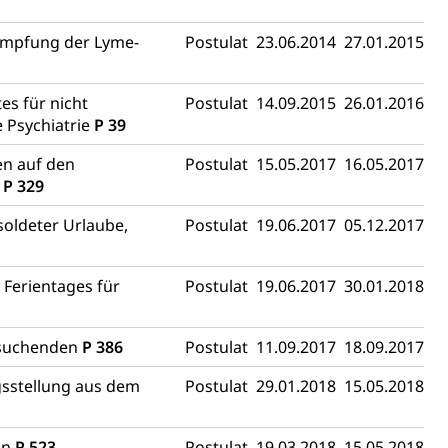
ng
kämpfung der Lyme-
Postulat
23.06.2014
27.01.2015
es für nicht
Postulat
14.09.2015
26.01.2016
 Psychiatrie
P 39
uzern)
en auf den
Postulat
15.05.2017
16.05.2017
)
P 329
soldeter Urlaube,
Postulat
19.06.2017
05.12.2017
 Ferientages für
Postulat
19.06.2017
30.01.2018
ylsuchenden
P 386
Postulat
11.09.2017
18.09.2017
 Menschen mit Behinderungen
gsstellung aus dem
Postulat
29.01.2018
15.05.2018
on
P 523
Postulat
19.03.2018
15.05.2018