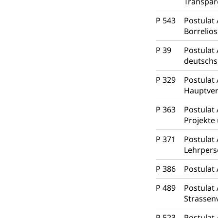
Transpar
Waffenerwerbssc
P 543
Postulat
Waffen, Spre
Zivildienst
Borrelio
Militärdienst
P 39
Postulat 
deutschs
Bundesamt fü
Zivilschutz
P 329
Postulat
Schutzdienstpfl
Hauptver
Zivilschutz
P 363
Postulat
Projekte
Staat und Recht
P 371
Postulat
Gleichstellun
Lehrper
Diskriminierung
P 386
Postulat
Gleichstellu
Zivilverfahren
P 489
Postulat
Strasse
Schlichtungs
Zivilrecht, Zivil
P 523
Postulat