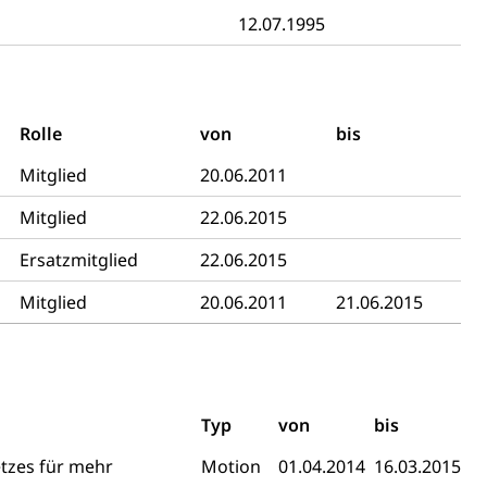
12.07.1995
Rolle
von
bis
tverweigerer, Dienstverweigerer, Militärdienstverweigerung,
Mitglied
20.06.2011
n)
Mitglied
22.06.2015
hnische Betriebe, Alarmierung, Sirenentest
Ersatzmitglied
22.06.2015
Mitglied
20.06.2011
21.06.2015
Typ
von
bis
tzes für mehr
Motion
01.04.2014
16.03.2015