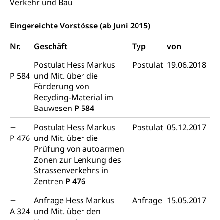
Verkehr und Bau
Angebote für Schulklassen
Mobilität
Eingereichte Vorstösse (ab Juni 2015)
Zentralschweizer Filmförderung
Schiene und öffentlicher Verkehr
Nr.
Geschäft
Typ
von
Schienenverkehr, Zugverkehr, Bahnverkehr,
Postulat Hess Markus
Postulat
19.06.2018
Transportmittel, öffentlicher Verkehr
P 584
und Mit. über die
Förderung von
Verkehrsverbund Luzern VVL
Schifffahrt
Recycling-Material im
Öffentlicher Verkehr Luzern Mobil
Schiffsverkehr, Binnenschifffahrt, Seeschifffahrt,
Bauwesen
P 584
Flussschifffahrt
Postulat Hess Markus
Postulat
05.12.2017
Schifffahrt (Strassenverkehrsamt)
P 476
und Mit. über die
Strasse
Prüfung von autoarmen
Autoverkehr, Lastwagenverkehr, Schwerverkehr,
Zonen zur Lenkung des
leistungsabhängige Schwerverkehrsabgabe,
Strassenverkehrs in
Langsamverkehr, Transportmittel, Auto, Motorrad,
Zentren
P 476
Individualverkehr
Anfrage Hess Markus
Anfrage
15.05.2017
zentras (Betrieb und Unterhalt LU, OW, NW,
A 324
und Mit. über den
ZG)