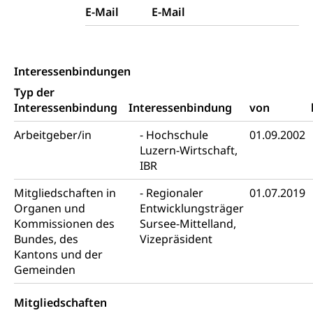
Fachstelle Sucht Region Luzern
E-Mail
E-Mail
Gesundheitsversorgung
Opferhilfe
Drogen (Polizei)
Gesundheitsversorgung, Spital, Pflegeinitiative,
Arbeitslosenversicherung (WAS Luzern)
Ambulant vor stationär, AVOS, Patientendossier
Sucht
Invalidenversicherung (WAS Luzern)
Interessenbindungen
Gesundheitsversorgung
AHV / IV
Soziale Sicherheit
Typ der
Altersrente, Invalidenrente, Witwenrente,
Interessenbindung
Interessenbindung
von
Sozialversicherung, Vorsorgeeinrichtung,
Pensionskasse, erste Säule, zweite Säule, dritte
Arbeitgeber/in
Hochschule
01.09.2002
Säule, Hilflosenentschädigung,
Luzern-Wirtschaft,
Ergänzungsleistungen, Altersvorsorge,
IBR
Todesfallversicherung
Mitgliedschaften in
Regionaler
01.07.2019
Hilfslosenentschädigung (WAS Luzern)
Behinderung
Organen und
Entwicklungsträger
AHV-Hinterlassenenrente (WAS Luzern)
Kommissionen des
Sursee-Mittelland,
Körperbehinderung, körperliche Behinderung,
geistige Behinderung, psychische Behinderung,
Bundes, des
Vizepräsident
AHV-Beiträge (WAS Luzern)
Erwerbsunfähigkeit, Behinderte
Kantons und der
Gemeinden
Informationsstelle AHV/IV
Inklusion im Sport
Ergänzungsleistungen (EL) (WAS Luzern)
Mitgliedschaften
Menschen mit Behinderungen
Kultur und Medien