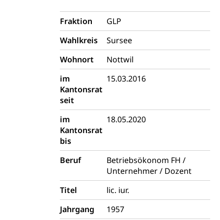
Luzern)
Trinkwasser
Prävention
Fraktion
GLP
Kranken- und Unfallversicherung
Lebensmittel
Gesundheitsvorsorge, Wellness, Unfallverhütung,
Suchtprävention, Alkoholprävention,
Wahlkreis
Sursee
Tabakprävention, Primärprävention,
Sekundärprävention, Tertiärprävention
Wohnort
Nottwil
Darmkrebsvorsorge
im
15.03.2016
Soziale Sicherheit
Kantonsrat
Kantonales Tabakpräventionsprogramm
Sozialversicherungen, Sozialpolitik,
seit
Arbeitslosenversicherung,
Gesundheitsförderung
Mutterschaftsversicherung, Krankenversicherung,
im
18.05.2020
Unfallversicherung, Invalidenversicherung,
Prävention (Polizei)
Kantonsrat
Sozialhilfe
bis
Suchtprävention
Kranken- und Unfallversicherung
Sucht und Drogen
Beruf
Betriebsökonom FH /
Gesundheitsversorgung
(gruezi.lu.ch)
Drogenabhängigkeit, Drogensucht,
Unternehmer / Dozent
Medikamentenabhängigkeit,
Krankenversicherung (WAS Luzern)
Arzneimittelabhängigkeit, Suchtkrankheit,
Titel
lic. iur.
Existenzsicherung - Sozialhilfe
Drogenabhängige, Drogensüchtige,
Betäubungsmittel, Suchtmittel, Psychopharmaka
Jahrgang
1957
Soziales und Gesellschaft (Dienststelle)