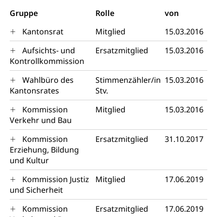
AHV-Altersrente (WAS Luzern)
Gruppe
Rolle
von
IV-Leistungen (WAS Luzern)
Archive und Bibliotheken
Kantonsrat
Mitglied
15.03.2016
Bücher, Bundesarchiv, Landesbibliothek
Aufsichts- und
Ersatzmitglied
15.03.2016
Staatsarchiv Luzern
Kulturelle Einrichtungen
Kontrollkommission
Zentral- und Hochschulbibliothek
Museen, Theater, Bibliotheken
Wahlbüro des
Stimmenzähler/in
15.03.2016
Kantonsrates
Stv.
Archiv der Denkmalpflege
Dienststelle Kultur
Kulturförderung
Kommission
Mitglied
15.03.2016
Kunst & Kultur (Luzern Tourismus)
Kulturpolitik, Sprachförderung, Denkmalpflege,
Verkehr und Bau
kulturelles Angebot, Kulturerbe, kulturelles Erbe,
Nachwuchsförderung, Vermittlung, Selektive
Kommission
Ersatzmitglied
31.10.2017
Förderung, Kulturausschreibungen, Kulturpreis,
Erziehung, Bildung
Werkbeitrag, Produktionsbeitrag, Recherche,
Bildende Kunst, Angewandte Kunst, Theater/Tanz,
und Kultur
Musik, Entwicklung, Programmbeiträge,
Filmförderung, Regionale Förderfonds,
Kommission Justiz
Mitglied
17.06.2019
Werkankäufe, Kunstankäufe, Kunst und Bau, Schule
und Sicherheit
und Kultur, Kulturgesuche, Kulturvermittlung
Kommission
Ersatzmitglied
17.06.2019
Kulturförderung und Vermittlung