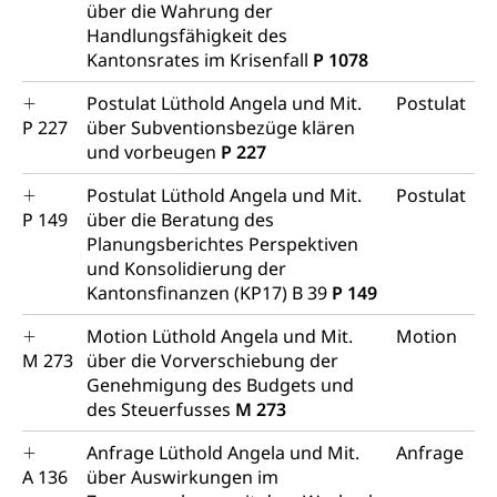
über die Wahrung der
Handlungsfähigkeit des
Kantonsrates im Krisenfall
P 1078
Postulat Lüthold Angela und Mit.
Postulat
P 227
über Subventionsbezüge klären
und vorbeugen
P 227
Postulat Lüthold Angela und Mit.
Postulat
P 149
über die Beratung des
Planungsberichtes Perspektiven
und Konsolidierung der
Kantonsfinanzen (KP17) B 39
P 149
Motion Lüthold Angela und Mit.
Motion
M 273
über die Vorverschiebung der
Genehmigung des Budgets und
des Steuerfusses
M 273
Anfrage Lüthold Angela und Mit.
Anfrage
A 136
über Auswirkungen im