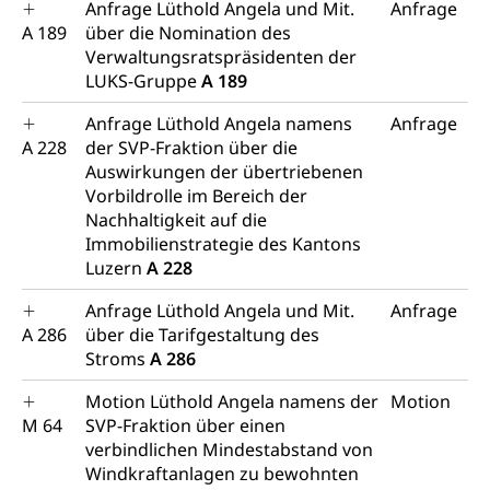
Anfrage Lüthold Angela und Mit.
Anfrage
A 189
über die Nomination des
Verwaltungsratspräsidenten der
LUKS-Gruppe
A 189
Anfrage Lüthold Angela namens
Anfrage
A 228
der SVP-Fraktion über die
Auswirkungen der übertriebenen
Vorbildrolle im Bereich der
Nachhaltigkeit auf die
Immobilienstrategie des Kantons
Luzern
A 228
Anfrage Lüthold Angela und Mit.
Anfrage
A 286
über die Tarifgestaltung des
Stroms
A 286
Motion Lüthold Angela namens der
Motion
M 64
SVP-Fraktion über einen
verbindlichen Mindestabstand von
Windkraftanlagen zu bewohnten