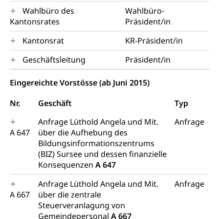
Wahlbüro des
Wahlbüro-
Natur (Dienststelle Landwirtschaft und
Chemie und Gifte
Kantonsrates
Präsident/in
Wald)
Giftabfälle, Giftmüll, Schadstoffe, Giftstoffe, Störfall
Kantonsrat
KR-Präsident/in
Natur- und Lanschaftsschutz (GEO-Portal
Sonderabfälle und Gifte (Umweltberatung
rawi)
Eigentum
Geschäftsleitung
Präsident/in
Luzern)
Boden
Liegenschaft, Immobilie, Grundstück
Eingereichte Vorstösse (ab Juni 2015)
ÖREB-Kataster
Energie
Nr.
Geschäft
Typ
Grundeigentümerabfrage
Strom, Energieversorgung, Stromversorgung,
Energieverbrauch, Stromverbrauch, Energiequelle,
Anfrage Lüthold Angela und Mit.
Anfrage
Windenergie, Wasserkraft, Sonnenenergie, fossile
A 647
über die Aufhebung des
Energie, erneuerbare Energie, Biomasse
Bildungsinformationszentrums
(BIZ) Sursee und dessen finanzielle
Energiefachstellenkonferenz Zentralschweiz
Grundbuch
Konsequenzen
A 647
Grundbucheintrag, Grundbuchamt,
Anfrage Lüthold Angela und Mit.
Anfrage
Grundeigentum, Grundstück
A 667
über die zentrale
Steuerveranlagung von
Grundbuch
Luft und Klima
Gemeindepersonal
A 667