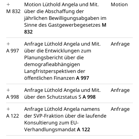
Motion Lüthold Angela und Mit.
Motion
M 832
über die Abschaffung der
jährlichen Bewilligungsabgaben im
Sinne des Gastgewerbegesetzes
M
832
Anfrage Lüthold Angela und Mit.
Anfrage
A 997
über die Entwicklungen zum
Planungsbericht über die
demografieabhängigen
Langfristperspektiven der
öffentlichen Finanzen
A 997
Anfrage Lüthold Angela und Mit.
Anfrage
A 998
über den Schutzstatus S
A 998
Anfrage Lüthold Angela namens
Anfrage
A 122
der SVP-Fraktion über die laufende
Konsultierung zum EU-
Verhandlungsmandat
A 122