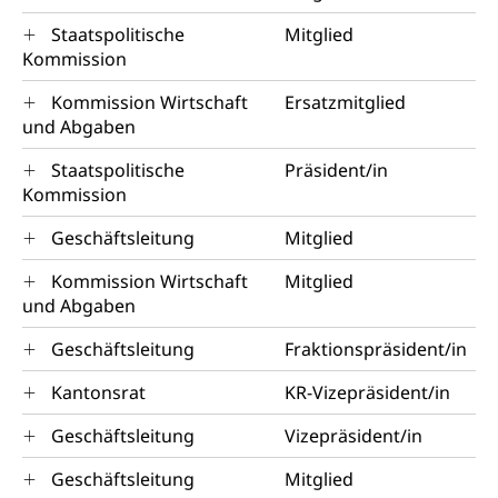
(fabia)
Strafrecht, Strafrechtspflege, Gerichtsverfahren,
Staatspolitische
Mitglied
Strafregistereintrag, Strafregisterauszug,
Schutz vor Diskriminierung
Kommission
Kriminalität
Kommission Wirtschaft
Ersatzmitglied
Strafverfahren Staatsanwaltschaft
Vormundschaft
und Abgaben
Strafregisterauszug bestellen (EJPD)
Vormund, Amtsvormund, Mündel,
Staatspolitische
Präsident/in
Vormundschaftsbehörde, Kindesschutz,
Kommission
Jugendschutz
Geschäftsleitung
Mitglied
Kindes- und Erwachsenenschutz KESB
Kommission Wirtschaft
Mitglied
Kindes- und Erwachsenenschutzbehörden im
Umwelt und Bauen
und Abgaben
Kanton Luzern
Geschäftsleitung
Fraktionspräsident/in
Abfall
Abfallentsorgung, Kehrichtabfuhr, Müllabfuhr
Kantonsrat
KR-Vizepräsident/in
Abfall und Entsorgung
Boden, Natur und Landschaft
Geschäftsleitung
Vizepräsident/in
Gemeindeverbände für Abfallentsorgung
Bodenschutz, Landschaftsschutz, Gewässerschutz,
Geschäftsleitung
Mitglied
Naturschutz, Umweltschutz