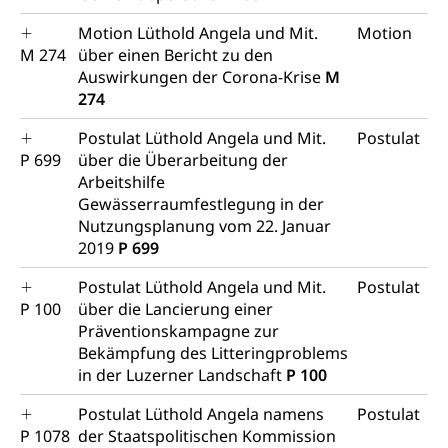
Grundbuchplan mit Eigentümerabfrage
Luftreinhaltung, Luftverschmutzung, Klimaschutz,
Klimaveränderung, Treibhauseffekt
(Geoportal)
Motion Lüthold Angela und Mit.
Motion
M 274
über einen Bericht zu den
Atmosphäre, Luft, Klima (Geoportal)
Raumplanung
Auswirkungen der Corona-Krise
M
274
Klima
Raumplan, Nutzungsplan
Postulat Lüthold Angela und Mit.
Postulat
Raumdatenpool
P 699
über die Überarbeitung der
Richtplanung Kanton Luzern (ARE)
Arbeitshilfe
Gewässerraumfestlegung in der
Raum und Wirtschaft rawi
Nutzungsplanung vom 22. Januar
2019
P 699
Postulat Lüthold Angela und Mit.
Postulat
P 100
über die Lancierung einer
Präventionskampagne zur
Bekämpfung des Litteringproblems
in der Luzerner Landschaft
P 100
Postulat Lüthold Angela namens
Postulat
P 1078
der Staatspolitischen Kommission