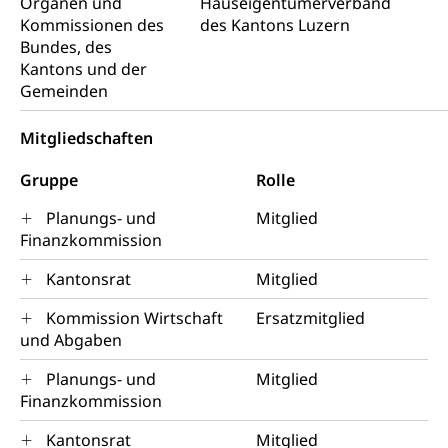
Organen und
Hauseigentümerverband
Konkursämter
Volksrechte
Kantonale Steuern
Kommissionen des
des Kantons Luzern
Bundes, des
Finanzausgleich, Einkommenssteuer, Kopfsteuer,
Kantons und der
Personalsteuer, Haushaltssteuer, Vermögenssteuer,
Gemeinden
Verrechnungssteuer, Quellensteuer,
Grundstückgewinnsteuer, Liegenschaftssteuer,
Handänderungssteuer, Grundsteuer, Kirchensteuer,
Mitgliedschaften
Gewerbesteuer, Vergnügungssteuer,
Reklameplakatsteuer, Verkehrssteuer,
Gruppe
Rolle
Erbschaftssteuer, Schenkungssteuer, Gewinn- und
Kapitalsteuer
Planungs- und
Mitglied
Finanzkommission
Steuern (Dienststelle)
Ombudsstellen
Kantonsrat
Mitglied
Vermittler, Vermittlungsstelle, Schlichtungsstelle,
Vermittlung, Schlichtung, Mediation
Kommission Wirtschaft
Ersatzmitglied
und Abgaben
Umgang mit Beschwerden (Volksschulen)
Rassismus
Beschwerde Strassenverkehrsamt
Planungs- und
Mitglied
Diskriminierung, Fremdenfeindlichkeit,
Gleichberechtigung
Finanzkommission
Beschwerdestelle Spitäler
Kantonsrat
Anlaufstelle Schutz vor Diskriminierung
Mitglied
Strafregister und Strafverfahren
Schlichtungsstelle SEG