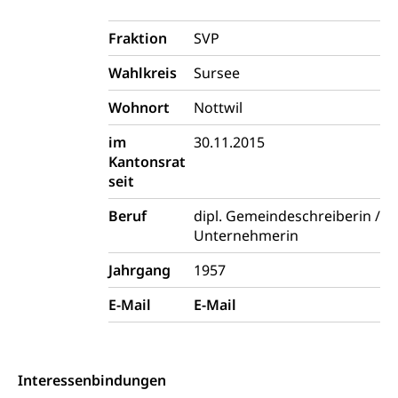
Erwerbsausfallentschädigung (WAS Luzern)
Alarmierung, Sirenentest
Fraktion
SVP
Kantonaler Führungsstab
Polizei
Wahlkreis
Sursee
Ordnungskräfte, Sicherheit, öffentliche Ordnung
Wohnort
Nottwil
Polizei
Versorgung
im
30.11.2015
Vorratshaltung, Vorrat
Kantonsrat
seit
Wasserversorgung
Waffen
Beruf
dipl. Gemeindeschreiberin /
Waffenerwerbsschein, Waffenschein, Waffenbüro,
Waffentragen, Selbstverteidigung
Unternehmerin
Jahrgang
1957
Waffen, Sprengstoffe und Pyrotechnik
Zivildienst
Militärdienst
E-Mail
E-Mail
Bundesamt für Zivildienst ZIVI
Zivilschutz
Erwerbsausfallentschädigung (WAS Luzern)
Schutzdienstpflicht, Schutzraum,
Interessenbindungen
Schutzraumbaupflicht