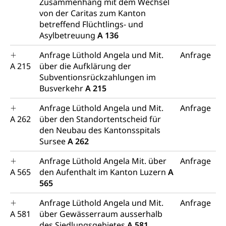
Zusammenhang mit dem Wechsel
von der Caritas zum Kanton
betreffend Flüchtlings- und
Asylbetreuung
A 136
Anfrage Lüthold Angela und Mit.
Anfrage
A 215
über die Aufklärung der
Subventionsrückzahlungen im
Busverkehr
A 215
Anfrage Lüthold Angela und Mit.
Anfrage
A 262
über den Standortentscheid für
den Neubau des Kantonsspitals
Sursee
A 262
Anfrage Lüthold Angela Mit. über
Anfrage
A 565
den Aufenthalt im Kanton Luzern
A
565
Anfrage Lüthold Angela und Mit.
Anfrage
A 581
über Gewässerraum ausserhalb
des Siedlungsgebietes
A 581