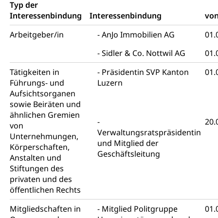
Typ der
Zivilschutz
Interessenbindung
Interessenbindung
vo
Arbeitgeber/in
AnJo Immobilien AG
01.
Staat und Recht
Sidler & Co. Nottwil AG
01.
Gleichstellung von Frau und Mann
Tätigkeiten in
Präsidentin SVP Kanton
01.
Diskriminierung, Gleichstellungsbüro, Mobbing
Führungs- und
Luzern
Aufsichtsorganen
Gleichstellung aller Geschlechter und
Zivilverfahren
sowie Beiräten und
Lebensformen
Zivilrecht, Zivilrechtspflege, Gerichtsverfahren
ähnlichen Gremien
20.
Gleichstellung Menschen mit
von
Verwaltungsratspräsidentin
Bezirksgerichte: Aufgaben und Verfahren
Behinderungen
Betreibung und Konkurs
Unternehmungen,
und Mitglied der
Körperschaften,
Kosten im Zivilprozess
Schlichtungsbehörde Gleichstellung
Bankrott, Schulden, Zahlungsunfähigkeit, Pfändung
Geschäftsleitung
Anstalten und
Stiftungen des
Schulden (gruezi.lu.ch)
Demokratie
privaten und des
Betreibungsämter
Regierungsform, Stimm- und Wahlrecht,
öffentlichen Rechts
Stimmrecht, Abstimmungen, Wahlen, politische
Betreibungsverfahren
Parteien, Grundfreiheiten, Pluralismus
Mitgliedschaften in
Mitglied Politgruppe
01.