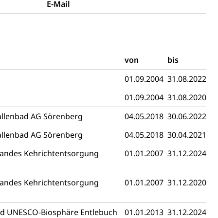
E-Mail
t
Verkehr und Infrastruktur vif
Kantonsstrassen
von
bis
01.09.2004
31.08.2022
01.09.2004
31.08.2020
allenbad AG Sörenberg
04.05.2018
30.06.2022
ewalt, elterliche Sorge
allenbad AG Sörenberg
04.05.2018
30.04.2021
andes Kehrichtentsorgung
01.01.2007
31.12.2024
andes Kehrichtentsorgung
01.01.2007
31.12.2020
d UNESCO-Biosphäre Entlebuch
01.01.2013
31.12.2024
n, Sprengstoffe und Pyrotechnik