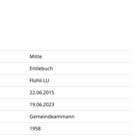
ulturelles Erbe, Nachwuchsförderung, Vermittlung, Selektive
, Recherche, Bildende Kunst, Angewandte Kunst,
örderfonds, Werkankäufe, Kunstankäufe, Kunst und Bau,
alschweizer Filmförderung
Mitte
Entlebuch
Flühli LU
22.06.2015
19.06.2023
Gemeindeammann
1958
sabgabe, Langsamverkehr, Transportmittel, Auto, Motorrad,