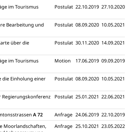
räge im Tourismus
Postulat
22.10.2019
27.10.2020
erung
Jugend+Sport
Freiwilliger Schulsport
, Jagd, Fischerei, Viehzucht
lere Bearbeitung und
Postulat
08.09.2020
10.05.2021
ere
Halten von Wildtieren
Haltung Heimtiere
, Zivilstandsamt, Erben, Erbenliste
arte über die
Postulat
30.11.2020
14.09.2021
räge im Tourismus
Motion
17.06.2019
09.09.2019
 die Einholung einer
Postulat
08.09.2020
10.05.2021
tverweigerer, Dienstverweigerer, Militärdienstverweigerung,
ur Regierungskonferenz
Postulat
25.01.2021
22.06.2021
n)
antonsstrassen
A 72
Anfrage
24.06.2019
22.10.2019
hnische Betriebe, Alarmierung, Sirenentest
ie Moorlandschaften,
Anfrage
25.10.2021
23.05.2022