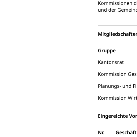
Kommissionen de
Reisepass, Id
Nationalität, St
und der Gemein
Einbürgerungsv
Einbürgerun
Geburt
Mitgliedschafte
Geburtsurkunde,
Gruppe
Familienzula
Kinder und Ju
Kantonsrat
Mündigkeit, Kin
Kommission Gesun
Kinder- und 
Pflege / Pfleg
Planungs- und F
Hauspflege, spit
Kommission Wir
Betreuende 
Religion
Kirche, Gottesdi
Eingereichte Vor
Religionsviel
Sport
Nr.
Geschäft
Freizeitaktivitä