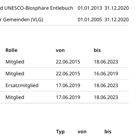
d UNESCO-Biosphäre Entlebuch
01.01.2013
31.12.2020
rzeugausweis)
Namensänderungen
rgerrechts, Verlust des Bürgerrechts,
er Gemeinden (VLG)
01.01.2005
31.12.2020
Rolle
von
bis
h)
Mitglied
22.06.2015
18.06.2023
Mitglied
22.06.2015
16.06.2019
 und Jugendliche (WAS Luzern)
Ersatzmitglied
17.06.2019
18.06.2023
Mitglied
17.06.2019
18.06.2023
reuung von Angehörigen (WAS Luzern)
Typ
von
bis
tanlagen