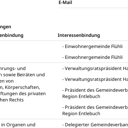
r
E-Mail
rieb und Unterhalt LU, OW, NW, ZG)
Strassenverkehrsam
ungen
senbindung
Interessenbindung
Einwohnergemeinde Flühli
he, Partnerschaft, Tod, Zivilstandsamt, Zivilstandsregiste
Einwohnergemeinde Flühli
esen
ührungs- und
Verwaltungsratspräsident H
ptiveltern, Adoptionsvermittlung, Adoptionsverfahren, elterliche G
n sowie Beiräten und
Verwaltungsratspräsident H
en von
willigungen
, Körperschaften,
Präsident des Gemeindeverb
ewilligung, Aufenthalt, Niederlassung, Wohnsitz
iftungen des privaten
Region Entlebuch
chen Rechts
ation
 Bescheinigungen
Präsident des Gemeindeverb
Region Entlebuch
itätskarte, Visum, Geburtsurkunde
n in Organen und
Delegierter Gemeindeverban
 Fischereiausweis
Strafregisterauszug bestellen
Waffe