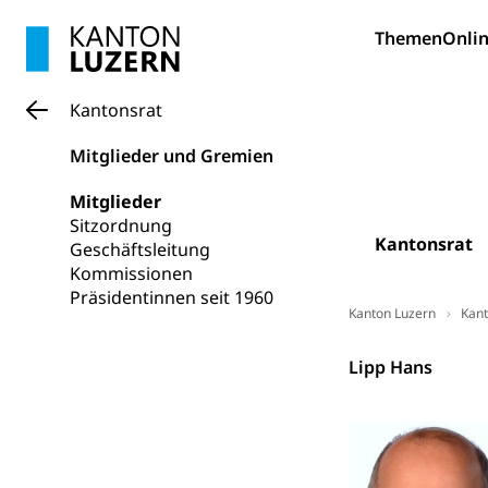
Gesundheitsverso
Themen
Onlin
Gesundheits
AHV / IV
Altersrente, Inv
Kantonsrat
Hilflosenentsch
Mitglieder und Gremien
Hilfslosenen
Behinderung
Informations
Körperbehinderu
Mitglieder
Sitzordnung
IV-Leistunge
Inklusion im
Kantonsrat
Geschäftsleitung
Kommissionen
Kultur und Medi
Präsidentinnen seit 1960
Kanton Luzern
Kant
Archive und B
Kantonsrat
Lipp Hans
Bücher, Bundesa
Staatsarchiv
Kulturelle Ein
Museen, Theater