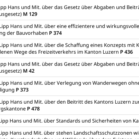
ipp Hans und Mit. über das Gesetz über Abgaben und Beit
 Kanton Luzern
Offene Sporthallen
Gesundheitsförd
usgesetz)
M 129
ung
iere, Wildtiere, Veterinärmedizin, Tiermedizin, Tierarzt, Tierschutz
Lipp Hans und Mit. über eine effizientere und wirkungsvol
Hobbytierhaltung und Bienen
Veterinärdienst
Wildti
ung der Bauvorhaben
P 374
digung, Testament, Erbrecht, Erbschaft, Todesschein, Todesanzeige
Lipp Hans und Mit. über die Schaffung eines Konzepts mit K
denen Wege des Freizeitverkehrs im Kanton Luzern
P 436
desbescheinigung
ipp Hans und Mit. über das Gesetz über Abgaben und Beit
usgesetz)
M 42
 Lipp Hans und Mit. über Verlegung von Wanderwegen ohne
ligung
P 373
ienst, Militärdienstpflicht, Wehrpflicht, Berufssoldat, Militärdiens
tz, Wehrpflichtersatzabgabe
 Lipp Hans und Mit. über den Beitritt des Kantons Luzern z
rgskantone
P 478
weizer Armee
Erwerbsausfallentschädigung (WAS Luzer
schutz
Lipp Hans und Mit. über Standards und Sicherheiten von K
tz, Katastrophenhilfe, Polizei, Feuerwehr, Gesundheitswesen, tec
Lipp Hans und Mit. über stehen Landschaftsschutzzonen w
Führungsstab