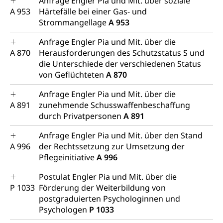
Anfrage Engler Pia und Mit. über soziale
A 953
Härtefälle bei einer Gas- und
Strommangellage
A 953
Anfrage Engler Pia und Mit. über die
A 870
Herausforderungen des Schutzstatus S und
die Unterschiede der verschiedenen Status
von Geflüchteten
A 870
Anfrage Engler Pia und Mit. über die
A 891
zunehmende Schusswaffenbeschaffung
durch Privatpersonen
A 891
Anfrage Engler Pia und Mit. über den Stand
A 996
der Rechtssetzung zur Umsetzung der
Pflegeinitiative
A 996
Postulat Engler Pia und Mit. über die
P 1033
Förderung der Weiterbildung von
postgraduierten Psychologinnen und
Psychologen
P 1033