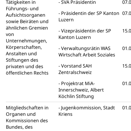
Tätigkeiten in
SVA Präsidentin
07.
Kindes- und Erwachsenenschutz KESB
Führungs- und
Präsidentin der SP Kanton
07.
Aufsichtsorganen
Kindes- und Erwachsenenschutzbehörden im
Umwelt und Bauen
Luzern
sowie Beiräten und
Kanton Luzern
ähnlichen Gremien
Vizepräsidentin der SP
15.
von
Abfall
Kanton Luzern
Unternehmungen,
Abfallentsorgung, Kehrichtabfuhr, Müllabfuhr
Körperschaften,
Verwaltungsrätin WAS
01.
Anstalten und
Wirtschaft Arbeit Soziales
Abfall und Entsorgung
Boden, Natur und Landschaft
Stiftungen des
Vorstand SAH
15.
Gemeindeverbände für Abfallentsorgung
privaten und des
Bodenschutz, Landschaftsschutz, Gewässerschutz,
Naturschutz, Umweltschutz
Zentralschweiz
öffentlichen Rechts
Projektrat MiA-
01.
Natur (Dienststelle Landwirtschaft und
Chemie und Gifte
Innerschweiz, Albert
Wald)
Giftabfälle, Giftmüll, Schadstoffe, Giftstoffe, Störfall
Köchlin Stiftung
Natur- und Lanschaftsschutz (GEO-Portal
Sonderabfälle und Gifte (Umweltberatung
rawi)
Eigentum
Mitgliedschaften in
Jugenkommission, Stadt
01.
Luzern)
Organen und
Kriens
Boden
Liegenschaft, Immobilie, Grundstück
Kommissionen des
Bundes, des
ÖREB-Kataster
Energie