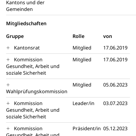
Kantons und der
Grundeigentümerabfrage
Gemeinden
Strom, Energieversorgung, Stromversorgung,
Energieverbrauch, Stromverbrauch, Energiequelle,
Windenergie, Wasserkraft, Sonnenenergie, fossile
Mitgliedschaften
Energie, erneuerbare Energie, Biomasse
Gruppe
Rolle
von
Energiefachstellenkonferenz Zentralschweiz
Grundbuch
Kantonsrat
Mitglied
17.06.2019
Grundbucheintrag, Grundbuchamt,
Grundeigentum, Grundstück
Kommission
Mitglied
17.06.2019
Gesundheit, Arbeit und
Grundbuch
Luft und Klima
soziale Sicherheit
Grundbuchplan mit Eigentümerabfrage
Luftreinhaltung, Luftverschmutzung, Klimaschutz,
Klimaveränderung, Treibhauseffekt
Mitglied
05.06.2023
(Geoportal)
Wahlprüfungskommission
Atmosphäre, Luft, Klima (Geoportal)
Raumplanung
Kommission
Leader/in
03.07.2023
Klima
Raumplan, Nutzungsplan
Gesundheit, Arbeit und
soziale Sicherheit
Raumdatenpool
Kommission
Präsident/in
05.12.2023
Richtplanung Kanton Luzern (ARE)
Gesundheit, Arbeit und