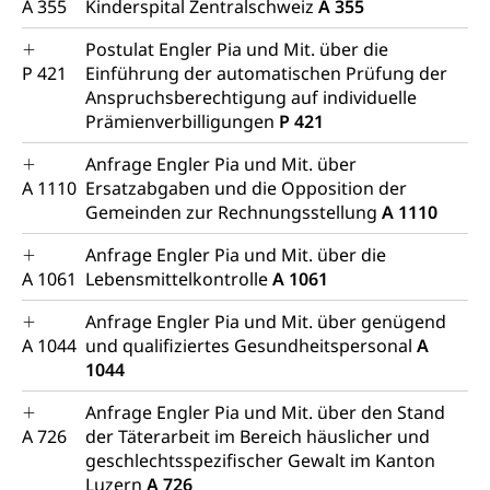
A 355
Kinderspital Zentralschweiz
A 355
Postulat Engler Pia und Mit. über die
P 421
Einführung der automatischen Prüfung der
Anspruchsberechtigung auf individuelle
Prämienverbilligungen
P 421
Anfrage Engler Pia und Mit. über
A 1110
Ersatzabgaben und die Opposition der
Gemeinden zur Rechnungsstellung
A 1110
Anfrage Engler Pia und Mit. über die
A 1061
Lebensmittelkontrolle
A 1061
Anfrage Engler Pia und Mit. über genügend
A 1044
und qualifiziertes Gesundheitspersonal
A
1044
Anfrage Engler Pia und Mit. über den Stand
A 726
der Täterarbeit im Bereich häuslicher und
geschlechtsspezifischer Gewalt im Kanton
Luzern
A 726