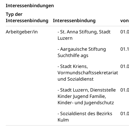
Kapitalsteuer
Interessenbindungen
Typ der
Steuern (Dienststelle)
Ombudsstellen
Interessenbindung
Interessenbindung
von
Vermittler, Vermittlungsstelle, Schlichtungsstelle,
Vermittlung, Schlichtung, Mediation
Arbeitgeber/in
St. Anna Stiftung, Stadt
01.
Luzern
Umgang mit Beschwerden (Volksschulen)
Rassismus
Aargauische Stiftung
01.
Beschwerde Strassenverkehrsamt
Diskriminierung, Fremdenfeindlichkeit,
Suchthilfe ags
Gleichberechtigung
Beschwerdestelle Spitäler
Stadt Kriens,
01.
Anlaufstelle Schutz vor Diskriminierung
Strafregister und Strafverfahren
Schlichtungsstelle SEG
Vormundschaftssekretariat
(fabia)
und Sozialdienst
Strafrecht, Strafrechtspflege, Gerichtsverfahren,
Strafregistereintrag, Strafregisterauszug,
Schutz vor Diskriminierung
Stadt Luzern, Dienststelle
01.
Kriminalität
Kinder Jugend Familie,
Kinder- und Jugendschutz
Strafverfahren Staatsanwaltschaft
Vormundschaft
Strafregisterauszug bestellen (EJPD)
Vormund, Amtsvormund, Mündel,
Sozialdienst des Bezirks
01.
Vormundschaftsbehörde, Kindesschutz,
Kulm
Jugendschutz