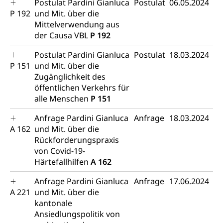
Postulat Pardini Gianluca
Postulat
06.05.2024
Wildtiere
P 192
und Mit. über die
Ärztliche Todesbescheinigung
Mittelverwendung aus
Halten von Wildtieren
der Causa VBL
P 192
Sicherheit
Haltung Heimtiere
Postulat Pardini Gianluca
Postulat
18.03.2024
Hunde
Armee
P 151
und Mit. über die
Zugänglichkeit des
Militär, Militärdienst, Militärdienstpflicht,
öffentlichen Verkehrs für
Wehrpflicht, Berufssoldat, Militärdienstverweigerer,
alle Menschen
P 151
Dienstverweigerer, Militärdienstverweigerung,
Wehrpflichtersatz, Wehrpflichtersatzabgabe
Anfrage Pardini Gianluca
Anfrage
18.03.2024
A 162
und Mit. über die
Militär
Bevölkerungsschutz
Rückforderungspraxis
Schweizer Armee
Katastrophenschutz, Katastrophenhilfe, Polizei,
von Covid-19-
Feuerwehr, Gesundheitswesen, technische Betriebe,
Härtefallhilfen
A 162
Erwerbsausfallentschädigung (WAS Luzern)
Alarmierung, Sirenentest
Anfrage Pardini Gianluca
Anfrage
17.06.2024
Kantonaler Führungsstab
Polizei
A 221
und Mit. über die
kantonale
Ordnungskräfte, Sicherheit, öffentliche Ordnung
Ansiedlungspolitik von