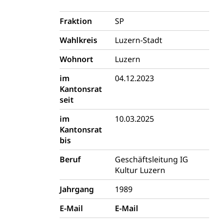
Werkbeitrag, Produktionsbeitrag, Recherche,
Bildende Kunst, Angewandte Kunst, Theater/Tanz,
Fraktion
SP
Musik, Entwicklung, Programmbeiträge,
Filmförderung, Regionale Förderfonds,
Wahlkreis
Luzern-Stadt
Werkankäufe, Kunstankäufe, Kunst und Bau, Schule
und Kultur, Kulturgesuche, Kulturvermittlung
Wohnort
Luzern
Kulturförderung und Vermittlung
im
04.12.2023
Angebote für Schulklassen
Kantonsrat
Mobilität
seit
Zentralschweizer Filmförderung
Schiene und öffentlicher Verkehr
im
10.03.2025
Kantonsrat
Schienenverkehr, Zugverkehr, Bahnverkehr,
bis
Transportmittel, öffentlicher Verkehr
Beruf
Geschäftsleitung IG
Verkehrsverbund Luzern VVL
Schifffahrt
Kultur Luzern
Öffentlicher Verkehr Luzern Mobil
Schiffsverkehr, Binnenschifffahrt, Seeschifffahrt,
Jahrgang
1989
Flussschifffahrt
E-Mail
E-Mail
Schifffahrt (Strassenverkehrsamt)
Strasse