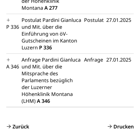
der Höhenklinik
Montana
A 277
Diskriminierung, Gleichstellungsbüro, Mobbing
Postulat Pardini Gianluca
Postulat
27.01.2025
Gleichstellung aller Geschlechter und
Zivilverfahren
P 336
und Mit. über die
Lebensformen
Zivilrecht, Zivilrechtspflege, Gerichtsverfahren
Einführung von öV-
Gleichstellung Menschen mit
Gutscheinen im Kanton
Bezirksgerichte: Aufgaben und Verfahren
Behinderungen
Betreibung und Konkurs
Luzern
P 336
Kosten im Zivilprozess
Schlichtungsbehörde Gleichstellung
Bankrott, Schulden, Zahlungsunfähigkeit, Pfändung
Anfrage Pardini Gianluca
Anfrage
27.01.2025
A 346
und Mit. über die
Schulden (gruezi.lu.ch)
Demokratie
Mitsprache des
Parlaments bezüglich
Betreibungsämter
Regierungsform, Stimm- und Wahlrecht,
Stimmrecht, Abstimmungen, Wahlen, politische
der Luzerner
Betreibungsverfahren
Parteien, Grundfreiheiten, Pluralismus
Höhenklinik Montana
(LHM)
A 346
Konkursämter
Volksrechte
Kantonale Steuern
Finanzausgleich, Einkommenssteuer, Kopfsteuer,
Personalsteuer, Haushaltssteuer, Vermögenssteuer,
Zurück
Drucken
Verrechnungssteuer, Quellensteuer,
Grundstückgewinnsteuer, Liegenschaftssteuer,