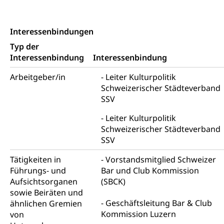
Autoverkehr, Lastwagenverkehr, Schwerverkehr,
leistungsabhängige Schwerverkehrsabgabe,
Langsamverkehr, Transportmittel, Auto, Motorrad,
Interessenbindungen
Individualverkehr
Typ der
Interessenbindung
Interessenbindung
zentras (Betrieb und Unterhalt LU, OW, NW,
ZG)
Arbeitgeber/in
Leiter Kulturpolitik
Persönliches
Strassenverkehrsamt
Schweizerischer Städteverband
SSV
Verkehr und Infrastruktur vif
Zivilstand
Leiter Kulturpolitik
Kantonsstrassen
Geburt, Heirat, Ehe, Partnerschaft, Tod,
Schweizerischer Städteverband
Zivilstandsamt, Zivilstandsregiste
SSV
Zivilstandswesen
Adoption
Tätigkeiten in
Vorstandsmitglied Schweizer
Adoptivkind, Adoptiveltern, Adoptionsvermittlung,
Führungs- und
Bar und Club Kommission
Adoptionsverfahren, elterliche Gewalt, elterliche
Aufsichtsorganen
(SBCK)
Sorge
sowie Beiräten und
Geschäftsleitung Bar & Club
ähnlichen Gremien
Adoption
Aufenthaltsbewilligungen
Kommission Luzern
von