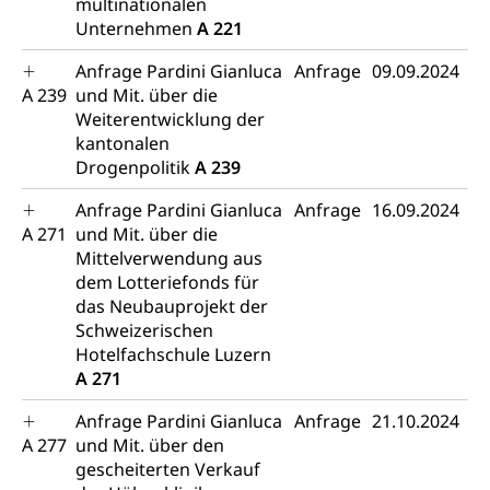
multinationalen
Polizei
Versorgung
Unternehmen
A 221
Vorratshaltung, Vorrat
Anfrage Pardini Gianluca
Anfrage
09.09.2024
Wasserversorgung
Waffen
A 239
und Mit. über die
Weiterentwicklung der
Waffenerwerbsschein, Waffenschein, Waffenbüro,
kantonalen
Waffentragen, Selbstverteidigung
Drogenpolitik
A 239
Waffen, Sprengstoffe und Pyrotechnik
Zivildienst
Anfrage Pardini Gianluca
Anfrage
16.09.2024
Militärdienst
A 271
und Mit. über die
Mittelverwendung aus
Bundesamt für Zivildienst ZIVI
Zivilschutz
dem Lotteriefonds für
das Neubauprojekt der
Erwerbsausfallentschädigung (WAS Luzern)
Schutzdienstpflicht, Schutzraum,
Schweizerischen
Schutzraumbaupflicht
Hotelfachschule Luzern
A 271
Zivilschutz
Anfrage Pardini Gianluca
Anfrage
21.10.2024
Staat und Recht
A 277
und Mit. über den
gescheiterten Verkauf
Gleichstellung von Frau und Mann