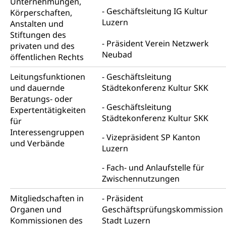
Unternehmungen,
Niederlassungsbewilligung, Aufenthalt,
Geschäftsleitung IG Kultur
Körperschaften,
Niederlassung, Wohnsitz
Luzern
Anstalten und
Amt für Migration
Stiftungen des
Ausweise und Bescheinigungen
Präsident Verein Netzwerk
privaten und des
Reisepass, Identitätskarte, Visum, Geburtsurkunde
Neubad
öffentlichen Rechts
Jagdausweis, Fischereiausweis
Einbürgerung
Leitungsfunktionen
Geschäftsleitung
und dauernde
Städtekonferenz Kultur SKK
Strafregisterauszug bestellen
Nationalität, Staatsangehörigkeit,
Beratungs- oder
Staatsbürgerschaft, Bürgerrecht, Erwerb des
Waffen, Sprengstoffe und Pyrotechnik
Geschäftsleitung
Expertentätigkeiten
Bürgerrechts, Verlust des Bürgerrechts,
Städtekonferenz Kultur SKK
Einbürgerungsverfahren
für
Reisepass, Identitätskarte
Interessengruppen
Vizepräsident SP Kanton
Einbürgerungen
Geburt
Strassenverkehrsamt (Führerausweis,
und Verbände
Luzern
Fahrzeugausweis)
Geburtsurkunde, Geburtsschein, Geburtsanzeige
Fach- und Anlaufstelle für
Namensänderungen
Zwischennutzungen
Familienzulagen (WAS Luzern)
Kinder und Jugendliche
Schwangerschaft / Geburt (gruezi.lu.ch)
Mündigkeit, Kindesschutz, Jugendschutz
Mitgliedschaften in
Präsident
Organen und
Geschäftsprüfungskommission
Kinder- und Jugendförderung
Pflege / Pflegeheim
Kommissionen des
Stadt Luzern