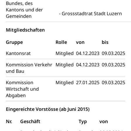
Bundes, des
Psychische Gesundheit
Hauspflege, spitalexterne Pflege, Spitex
Kantons und der
Grossstadtrat Stadt Luzern
IV für Kinder und Jugendliche (WAS Luzern)
Gemeinden
Betreuende Angehörige
Religion
Pflegeheimliste und freie Pflegeplätze
Kirche, Gottesdienst, Seelsorge,
Mitgliedschaften
Religionsgemeinschaft
Betreuung von Angehörigen (WAS Luzern)
Gruppe
Rolle
von
bis
Religionsvielfalt Im Kanton Luzern (unilu)
Sport
Kantonsrat
Mitglied
04.12.2023
09.03.2025
Religion (gruezi.lu.ch)
Freizeitaktivitäten, Schulsport, Spitzensport,
Breitensport, Jugend und Sport, Sportanlagen
Kommission Verkehr
Mitglied
04.12.2023
09.03.2025
und Bau
Olympiateam Kanton Luzern
Tiere
Kommission
Mitglied
27.01.2025
09.03.2025
Offene Sporthallen
Haustiere, Heimtiere, Wildtiere, Veterinärmedizin,
Wirtschaft und
Tiermedizin, Tierarzt, Tierschutz, Jagd, Fischerei,
Gesundheitsförderung
Abgaben
Viehzucht
Jugend+Sport
Tierschutz
Todesfall
Eingereichte Vorstösse (ab Juni 2015)
Freiwilliger Schulsport
Hobbytierhaltung und Bienen
Bestattung, Beerdigung, Testament, Erbrecht,
Nr.
Geschäft
Typ
von
Erbschaft, Todesschein, Todesanzeige,
Sportförderung
Veterinärdienst
Zivilstandsamt, Erben, Erbenliste