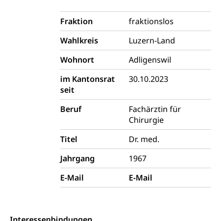
Tiermedizin, Tierarzt, Tierschutz, Jagd, Fischerei,
Gesundheitsförderung
Viehzucht
Fraktion
fraktionslos
Jugend+Sport
Tierschutz
Todesfall
Wahlkreis
Luzern-Land
Freiwilliger Schulsport
Hobbytierhaltung und Bienen
Bestattung, Beerdigung, Testament, Erbrecht,
Wohnort
Adligenswil
Erbschaft, Todesschein, Todesanzeige,
Sportförderung
Veterinärdienst
Zivilstandsamt, Erben, Erbenliste
im Kantonsrat
30.10.2023
Wildtiere
seit
Ärztliche Todesbescheinigung
Halten von Wildtieren
Beruf
Fachärztin für
Sicherheit
Haltung Heimtiere
Chirurgie
Hunde
Armee
Titel
Dr. med.
Militär, Militärdienst, Militärdienstpflicht,
Jahrgang
1967
Wehrpflicht, Berufssoldat, Militärdienstverweigerer,
Dienstverweigerer, Militärdienstverweigerung,
E-Mail
E-Mail
Wehrpflichtersatz, Wehrpflichtersatzabgabe
Militär
Bevölkerungsschutz
Schweizer Armee
Katastrophenschutz, Katastrophenhilfe, Polizei,
Interessenbindungen