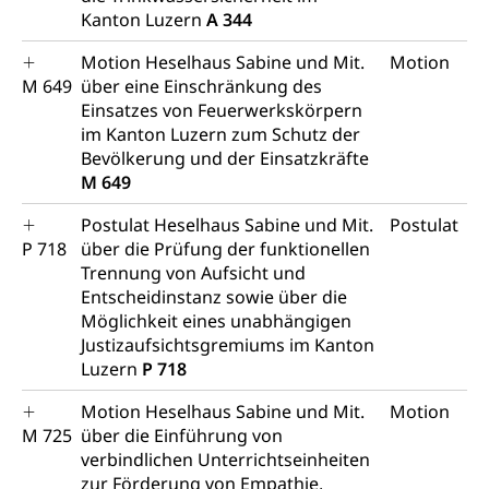
Kanton Luzern
A 344
Grundbuchplan mit Eigentümerabfrage
Luftreinhaltung, Luftverschmutzung, Klimaschutz,
Klimaveränderung, Treibhauseffekt
(Geoportal)
Motion Heselhaus Sabine und Mit.
Motion
M 649
über eine Einschränkung des
Atmosphäre, Luft, Klima (Geoportal)
Raumplanung
Einsatzes von Feuerwerkskörpern
im Kanton Luzern zum Schutz der
Klima
Raumplan, Nutzungsplan
Bevölkerung und der Einsatzkräfte
M 649
Raumdatenpool
Richtplanung Kanton Luzern (ARE)
Postulat Heselhaus Sabine und Mit.
Postulat
P 718
über die Prüfung der funktionellen
Raum und Wirtschaft rawi
Trennung von Aufsicht und
Entscheidinstanz sowie über die
Möglichkeit eines unabhängigen
Justizaufsichtsgremiums im Kanton
Luzern
P 718
Motion Heselhaus Sabine und Mit.
Motion
M 725
über die Einführung von
verbindlichen Unterrichtseinheiten
zur Förderung von Empathie,