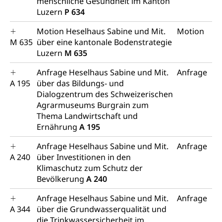
menschliche Gesundheit im Kanton
Naturschutz, Umweltschutz
Luzern
P 634
Natur (Dienststelle Landwirtschaft und
Chemie und Gifte
Motion Heselhaus Sabine und Mit.
Motion
Wald)
M 635
über eine kantonale Bodenstrategie
Giftabfälle, Giftmüll, Schadstoffe, Giftstoffe, Störfall
Luzern
M 635
Natur- und Lanschaftsschutz (GEO-Portal
Sonderabfälle und Gifte (Umweltberatung
rawi)
Eigentum
Anfrage Heselhaus Sabine und Mit.
Anfrage
Luzern)
A 195
über das Bildungs- und
Boden
Liegenschaft, Immobilie, Grundstück
Dialogzentrum des Schweizerischen
Agrarmuseums Burgrain zum
ÖREB-Kataster
Energie
Thema Landwirtschaft und
Grundeigentümerabfrage
Strom, Energieversorgung, Stromversorgung,
Ernährung
A 195
Energieverbrauch, Stromverbrauch, Energiequelle,
Windenergie, Wasserkraft, Sonnenenergie, fossile
Anfrage Heselhaus Sabine und Mit.
Anfrage
Energie, erneuerbare Energie, Biomasse
A 240
über Investitionen in den
Klimaschutz zum Schutz der
Energiefachstellenkonferenz Zentralschweiz
Grundbuch
Bevölkerung
A 240
Grundbucheintrag, Grundbuchamt,
Anfrage Heselhaus Sabine und Mit.
Anfrage
Grundeigentum, Grundstück
A 344
über die Grundwasserqualität und
Grundbuch
Luft und Klima
die Trinkwassersicherheit im