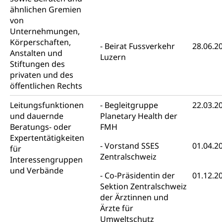
Schutzraumbaupflicht
ähnlichen Gremien
von
Zivilschutz
Unternehmungen,
Körperschaften,
Staat und Recht
Beirat Fussverkehr
28.06.2
Anstalten und
Luzern
Stiftungen des
Gleichstellung von Frau und Mann
privaten und des
öffentlichen Rechts
Diskriminierung, Gleichstellungsbüro, Mobbing
Leitungsfunktionen
Begleitgruppe
22.03.2
Gleichstellung aller Geschlechter und
Zivilverfahren
und dauernde
Planetary Health der
Lebensformen
Zivilrecht, Zivilrechtspflege, Gerichtsverfahren
Beratungs- oder
FMH
Gleichstellung Menschen mit
Expertentätigkeiten
Vorstand SSES
01.04.2
Bezirksgerichte: Aufgaben und Verfahren
Behinderungen
Betreibung und Konkurs
für
Zentralschweiz
Interessengruppen
Kosten im Zivilprozess
Schlichtungsbehörde Gleichstellung
Bankrott, Schulden, Zahlungsunfähigkeit, Pfändung
und Verbände
Co-Präsidentin der
01.12.2
Schulden (gruezi.lu.ch)
Demokratie
Sektion Zentralschweiz
der Ärztinnen und
Betreibungsämter
Regierungsform, Stimm- und Wahlrecht,
Ärzte für
Stimmrecht, Abstimmungen, Wahlen, politische
Betreibungsverfahren
Umweltschutz
Parteien, Grundfreiheiten, Pluralismus