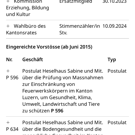
Kommission
Ersatzmitglied
30.10.2023
Anlaufstelle Schutz vor Diskriminierung
Strafregister und Strafverfahren
Schlichtungsstelle SEG
Erziehung, Bildung
(fabia)
und Kultur
Strafrecht, Strafrechtspflege, Gerichtsverfahren,
Strafregistereintrag, Strafregisterauszug,
Schutz vor Diskriminierung
Kriminalität
Wahlbüro des
Stimmenzähler/in
10.09.2024
Kantonsrates
Stv.
Strafverfahren Staatsanwaltschaft
Vormundschaft
Eingereichte Vorstösse (ab Juni 2015)
Strafregisterauszug bestellen (EJPD)
Vormund, Amtsvormund, Mündel,
Vormundschaftsbehörde, Kindesschutz,
Nr.
Geschäft
Typ
Jugendschutz
Postulat Heselhaus Sabine und Mit.
Postulat
Kindes- und Erwachsenenschutz KESB
P 596
über die Prüfung von Massnahmen
Kindes- und Erwachsenenschutzbehörden im
zur Einschränkung von
Umwelt und Bauen
Kanton Luzern
Feuerwerkskörpern im Kanton
Luzern, um Gesundheit, Klima,
Abfall
Umwelt, Landwirtschaft und Tiere
zu schützen
P 596
Abfallentsorgung, Kehrichtabfuhr, Müllabfuhr
Postulat Heselhaus Sabine und Mit.
Postulat
Abfall und Entsorgung
Boden, Natur und Landschaft
P 634
über die Bodengesundheit und die
Gemeindeverbände für Abfallentsorgung
Bodenschutz, Landschaftsschutz, Gewässerschutz,