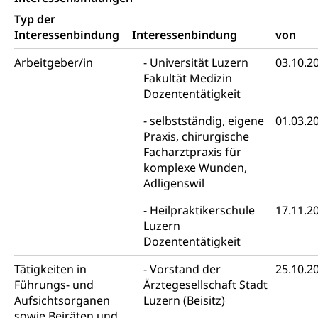
Feuerwehr, Gesundheitswesen, technische Betriebe,
Typ der
Erwerbsausfallentschädigung (WAS Luzern)
Alarmierung, Sirenentest
Interessenbindung
Interessenbindung
von
Kantonaler Führungsstab
Polizei
Arbeitgeber/in
Universität Luzern
03.10.2
Fakultät Medizin
Ordnungskräfte, Sicherheit, öffentliche Ordnung
Dozententätigkeit
Polizei
Versorgung
selbstständig, eigene
01.03.2
Vorratshaltung, Vorrat
Praxis, chirurgische
Facharztpraxis für
Wasserversorgung
Waffen
komplexe Wunden,
Adligenswil
Waffenerwerbsschein, Waffenschein, Waffenbüro,
Waffentragen, Selbstverteidigung
Heilpraktikerschule
17.11.2
Luzern
Waffen, Sprengstoffe und Pyrotechnik
Zivildienst
Dozententätigkeit
Militärdienst
Tätigkeiten in
Vorstand der
25.10.2
Führungs- und
Ärztegesellschaft Stadt
Bundesamt für Zivildienst ZIVI
Zivilschutz
Aufsichtsorganen
Luzern (Beisitz)
Erwerbsausfallentschädigung (WAS Luzern)
Schutzdienstpflicht, Schutzraum,
sowie Beiräten und