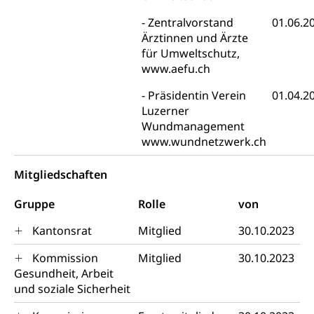
Konkursämter
Zentralvorstand
01.06.2
Volksrechte
Kantonale Steuern
Ärztinnen und Ärzte
Finanzausgleich, Einkommenssteuer, Kopfsteuer,
für Umweltschutz,
Personalsteuer, Haushaltssteuer, Vermögenssteuer,
www.aefu.ch
Verrechnungssteuer, Quellensteuer,
Grundstückgewinnsteuer, Liegenschaftssteuer,
Präsidentin Verein
01.04.2
Handänderungssteuer, Grundsteuer, Kirchensteuer,
Luzerner
Gewerbesteuer, Vergnügungssteuer,
Wundmanagement
Reklameplakatsteuer, Verkehrssteuer,
www.wundnetzwerk.ch
Erbschaftssteuer, Schenkungssteuer, Gewinn- und
Kapitalsteuer
Mitgliedschaften
Steuern (Dienststelle)
Ombudsstellen
Gruppe
Rolle
von
Vermittler, Vermittlungsstelle, Schlichtungsstelle,
Vermittlung, Schlichtung, Mediation
Kantonsrat
Mitglied
30.10.2023
Umgang mit Beschwerden (Volksschulen)
Rassismus
Kommission
Mitglied
30.10.2023
Gesundheit, Arbeit
Beschwerde Strassenverkehrsamt
Diskriminierung, Fremdenfeindlichkeit,
und soziale Sicherheit
Gleichberechtigung
Beschwerdestelle Spitäler