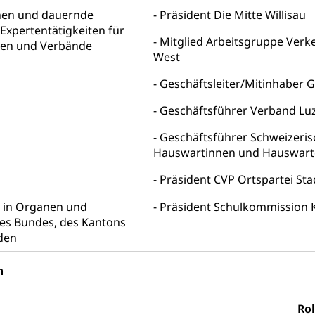
nen und dauernde
Präsident Die Mitte Willisau
uern
Expertentätigkeiten für
, Einkommenssteuer, Kopfsteuer, Personalsteuer, Haushaltssteuer,
Mitglied Arbeitsgruppe Verk
pen und Verbände
nsteuer, Liegenschaftssteuer, Handänderungssteuer, Grundsteuer
West
euer, Verkehrssteuer, Erbschaftssteuer, Schenkungssteuer, Gewinn
Geschäftsleiter/Mitinhaber G
ststelle)
n
Geschäftsführer Verband Lu
ittlungsstelle, Schlichtungsstelle, Vermittlung, Schlichtung, Mediat
Geschäftsführer Schweizeris
Beschwerden (Volksschulen)
Beschwerde Strassenverk
Hauswartinnen und Hauswarte
stelle SEG
, Fremdenfeindlichkeit, Gleichberechtigung
Präsident CVP Ortspartei Stad
Schutz vor Diskriminierung (fabia)
Schutz vor Diskrimin
n in Organen und
und Strafverfahren
Präsident Schulkommission K
s Bundes, des Kantons
frechtspflege, Gerichtsverfahren, Strafregistereintrag, Strafregiste
den
en Staatsanwaltschaft
Strafregisterauszug bestellen (EJ
t
n
ormund, Mündel, Vormundschaftsbehörde, Kindesschutz, Jugend
Rol
 Erwachsenenschutz KESB
Kindes- und Erwachsenenschu