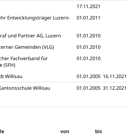
17.11.2021
 Vermögenssteuer, Verrechnungssteuer, Quellensteuer,
ehr Entwicklungsträger Luzern-
01.01.2011
, Kirchensteuer, Gewerbesteuer, Vergnügungssteuer,
- und Kapitalsteuer
raf und Partner AG, Luzern
01.01.2010
zerner Gemeinden (VLG)
01.01.2010
ion
cher Fachverband für
01.01.2010
ehrsamt
Beschwerdestelle Spitäler
 (SFH)
t Willisau
01.01.2005
16.11.2021
ierung
antonsschule Willisau
01.01.2005
31.12.2021
rauszug, Kriminalität
PD)
schutz
le
von
bis
tzbehörden im Kanton Luzern