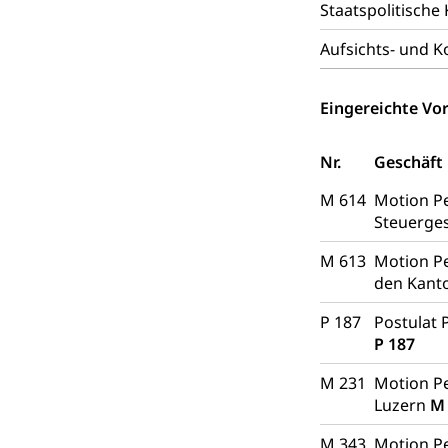
fossile Energie,
Staatspolitisch
Energiefachs
Grundbuch
Aufsichts- und 
Grundbucheintr
Eingereichte Vor
Grundbuch
Luft und Klim
Luftreinhaltung
Nr.
Geschäft
Atmosphäre, 
M 614
Motion P
Raumplanung
Steuerge
Raumplan, Nutz
M 613
Motion Pe
Raumdatenp
den Kant
P 187
Postulat 
P 187
M 231
Motion Pe
Luzern
M
M 343
Motion Pe