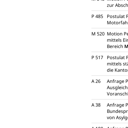
zur Absch
P 485
Postulat 
Motorfah
M 520
Motion Pe
mittels E
Bereich
M
P 517
Postulat 
mittels s
die Kanto
A 26
Anfrage P
Ausgleich
Voransch
A 38
Anfrage P
Bundesprä
von Asylg