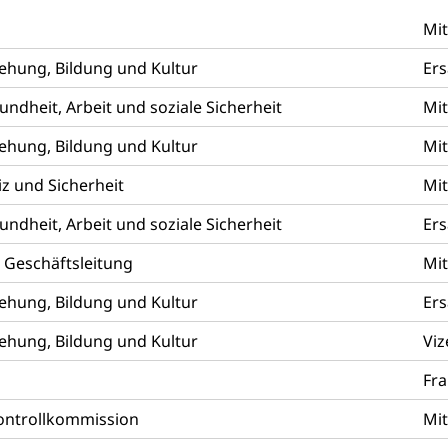
Mit
uen
ehung, Bildung und Kultur
Ers
dheit, Arbeit und soziale Sicherheit
Mit
g, Kehrichtabfuhr, Müllabfuhr
ehung, Bildung und Kultur
Mit
ntsorgung
Gemeindeverbände für Abfallentsorgung
und Landschaft
z und Sicherheit
Mit
ndschaftsschutz, Gewässerschutz, Naturschutz, Umweltschutz
dheit, Arbeit und soziale Sicherheit
Ers
tstelle Landwirtschaft und Wald)
Natur- und Lanschafts
fte
 Geschäftsleitung
Mit
üll, Schadstoffe, Giftstoffe, Störfall
ehung, Bildung und Kultur
Ers
e und Gifte (Umweltberatung Luzern)
ehung, Bildung und Kultur
Viz
mmobilie, Grundstück
g
Fra
er
Grundeigentümerabfrage
Kontrollkommission
Mit
ersorgung, Stromversorgung, Energieverbrauch, Stromverbrauch, 