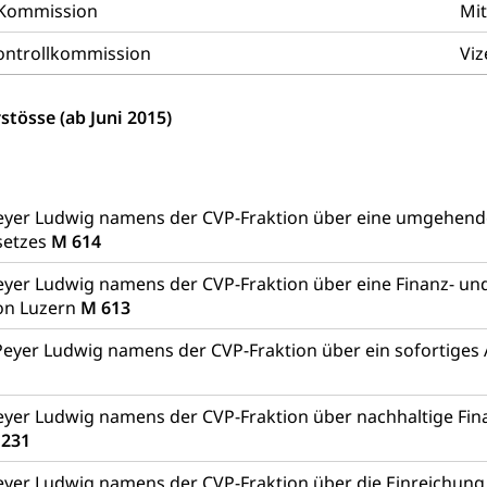
 erneuerbare Energie, Biomasse
e Kommission
Mit
tellenkonferenz Zentralschweiz
Kontrollkommission
Viz
ag, Grundbuchamt, Grundeigentum, Grundstück
stösse (ab Juni 2015)
Grundbuchplan mit Eigentümerabfrage (Geoportal)
a
, Luftverschmutzung, Klimaschutz, Klimaveränderung, Treibhausef
Luft, Klima (Geoportal)
Klima
eyer Ludwig namens der CVP-Fraktion über eine umgehende
setzes
M 614
ungsplan
yer Ludwig namens der CVP-Fraktion über eine Finanz- un
ool
Richtplanung Kanton Luzern (ARE)
Raum und Wirts
on Luzern
M 613
Peyer Ludwig namens der CVP-Fraktion über ein sofortig
yer Ludwig namens der CVP-Fraktion über nachhaltige Fi
 231
yer Ludwig namens der CVP-Fraktion über die Einreichung e