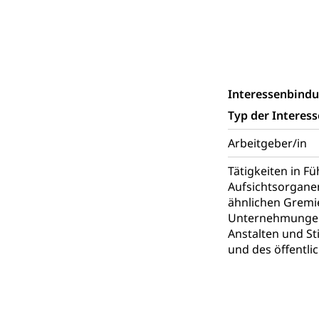
Schutzdienstpfl
Zivilschutz
Staat und Recht
Interessenbind
Typ der Interes
Gleichstellun
Diskriminierung
Arbeitgeber/in
Tätigkeiten in F
Gleichstellu
Zivilverfahren
Aufsichtsorgane
Schlichtungs
Zivilrecht, Zivil
ähnlichen Gremi
Unternehmungen
Bezirksgeric
Betreibung u
Anstalten und St
und des öffentli
Bankrott, Schul
Schulden (gru
Demokratie
Regierungsform,