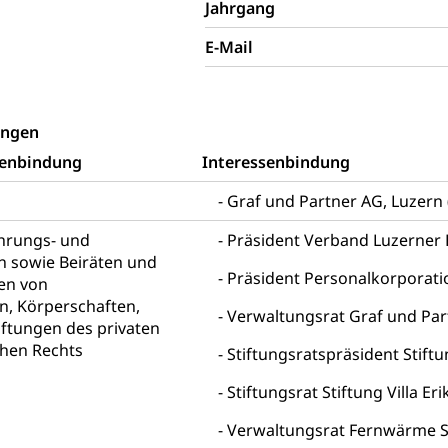
Jahrgang
icht, Schutzraum, Schutzraumbaupflicht
E-Mail
ungen
senbindung
Interessenbindung
g von Frau und Mann
, Gleichstellungsbüro, Mobbing
Graf und Partner AG, Luzer
ührungs- und
ng aller Geschlechter und Lebensformen
Präsident Verband Luzerner 
Gleichstellung
n sowie Beiräten und
behörde Gleichstellung
rechtspflege, Gerichtsverfahren
Präsident Personalkorporatio
en von
, Körperschaften,
Verwaltungsrat Graf und Par
hte: Aufgaben und Verfahren
Kosten im Zivilprozess
nd Konkurs
iftungen des privaten
chen Rechts
den, Zahlungsunfähigkeit, Pfändung
Stiftungsratspräsident Stiftu
Stiftungsrat Stiftung Villa Er
ezi.lu.ch)
Betreibungsämter
Betreibungsverfahren
 Stimm- und Wahlrecht, Stimmrecht, Abstimmungen, Wahlen, politi
Verwaltungsrat Fernwärme Sc