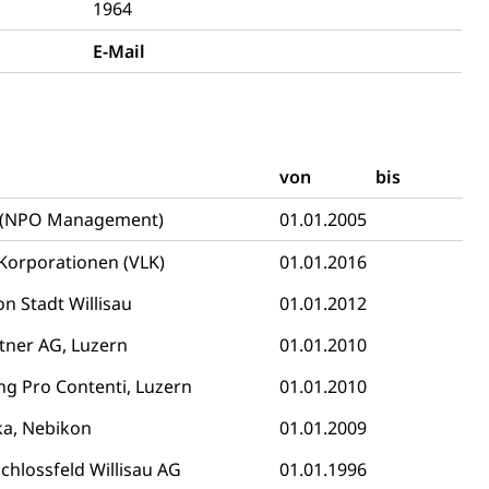
1964
E-Mail
von
bis
n (NPO Management)
01.01.2005
Korporationen (VLK)
 Menschen mit Behinderungen
01.01.2016
n Stadt Willisau
01.01.2012
tner AG, Luzern
01.01.2010
ng Pro Contenti, Luzern
01.01.2010
ika, Nebikon
01.01.2009
Konkursämter
sche Parteien, Grundfreiheiten, Pluralismus
hlossfeld Willisau AG
01.01.1996