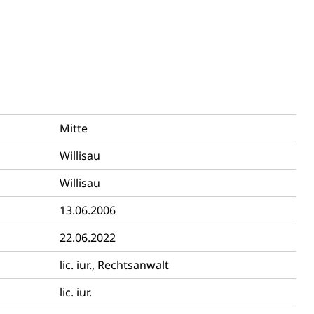
n)
hnische Betriebe, Alarmierung, Sirenentest
Mitte
Willisau
Willisau
13.06.2006
ng
22.06.2022
lic. iur., Rechtsanwalt
lic. iur.
uzern)