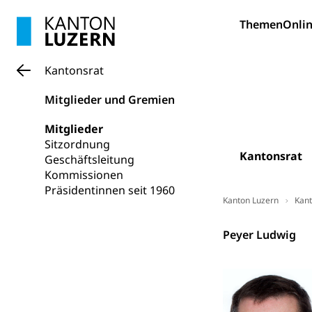
Betreuende 
Religion
Themen
Onlin
Kirche, Gottesdi
Religionsviel
Sport
Kantonsrat
Freizeitaktivitä
Mitglieder und Gremien
Olympiateam
Tiere
Mitglieder
Sportförder
Haustiere, Heimt
Sitzordnung
Kantonsrat
Geschäftsleitung
Tierschutz
Todesfall
Kommissionen
Präsidentinnen seit 1960
Hunde
Bestattung, Beer
Kanton Luzern
Kant
Ärztliche To
Kantonsrat
Peyer Ludwig
Sicherheit
Armee
Militär, Militärd