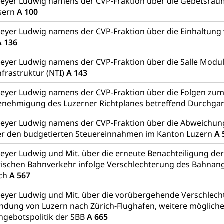
eyer Ludwig namens der CVP-Fraktion über die Gebetsräum
sern
A 100
eyer Ludwig namens der CVP-Fraktion über die Einhaltung
A 136
eyer Ludwig namens der CVP-Fraktion über die Salle Modu
nfrastruktur (NTI)
A 143
eyer Ludwig namens der CVP-Fraktion über die Folgen zu
Genehmigung des Luzerner Richtplanes betreffend Durchg
eyer Ludwig namens der CVP-Fraktion über die Abweichung
r den budgetierten Steuereinnahmen im Kanton Luzern
A 
eyer Ludwig und Mit. über die erneute Benachteiligung der
ischen Bahnverkehr infolge Verschlechterung des Bahnan
ich
A 567
eyer Ludwig und Mit. über die vorübergehende Verschlech
dung von Luzern nach Zürich-Flughafen, weitere mögliche
ngebotspolitik der SBB
A 665