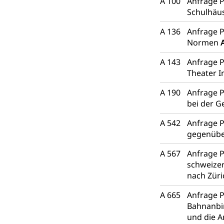
A 100
Anfrage P
Schulhäu
A 136
Anfrage P
Normen
A 143
Anfrage P
Theater I
A 190
Anfrage P
bei der 
A 542
Anfrage P
gegenübe
A 567
Anfrage P
schweizer
nach Zür
A 665
Anfrage P
Bahnanbin
und die A