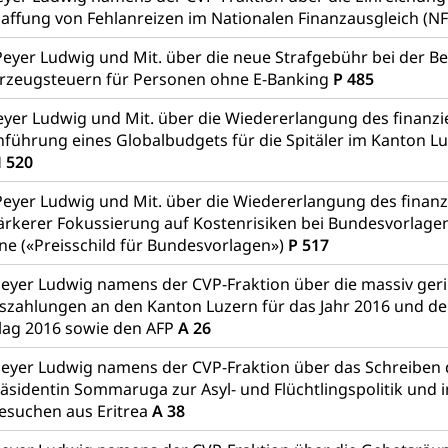
affung von Fehlanreizen im Nationalen Finanzausgleich (N
Peyer Ludwig und Mit. über die neue Strafgebühr bei der B
rzeugsteuern für Personen ohne E-Banking
P 485
yer Ludwig und Mit. über die Wiedererlangung des finanzi
inführung eines Globalbudgets für die Spitäler im Kanton L
 520
Peyer Ludwig und Mit. über die Wiedererlangung des finanz
tärkerer Fokussierung auf Kostenrisiken bei Bundesvorlag
ne («Preisschild für Bundesvorlagen»)
P 517
eyer Ludwig namens der CVP-Fraktion über die massiv geri
szahlungen an den Kanton Luzern für das Jahr 2016 und de
lag 2016 sowie den AFP
A 26
eyer Ludwig namens der CVP-Fraktion über das Schreiben 
sidentin Sommaruga zur Asyl- und Flüchtlingspolitik und 
esuchen aus Eritrea
A 38