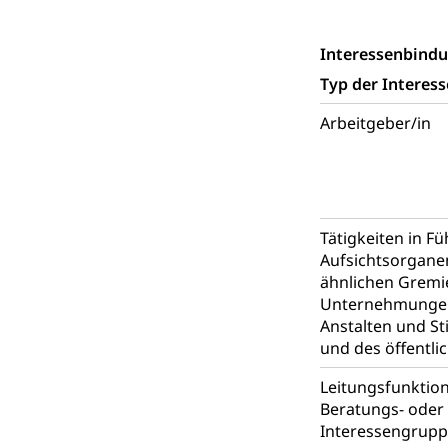
Wasserverso
Waffen
Interessenbind
Waffenerwerbssc
Typ der Interes
Waffen, Spre
Zivildienst
Arbeitgeber/in
Militärdienst
Bundesamt fü
Zivilschutz
Schutzdienstpfl
Tätigkeiten in F
Aufsichtsorgane
Zivilschutz
ähnlichen Gremi
Unternehmungen
Staat und Recht
Anstalten und St
und des öffentli
Gleichstellun
Leitungsfunktio
Diskriminierung
Beratungs- oder 
Gleichstellu
Interessengrup
Zivilverfahren