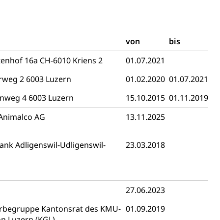
ng
von
bis
enhof 16a CH-6010 Kriens 2
01.07.2021
rweg 2 6003 Luzern
01.02.2020
01.07.2021
uzern)
nweg 4 6003 Luzern
15.10.2015
01.11.2019
 Animalco AG
13.11.2025
ank Adligenswil-Udligenswil-
23.03.2018
27.06.2023
rbegruppe Kantonsrat des KMU-
01.09.2019
 Menschen mit Behinderungen
n Luzern (KGL)