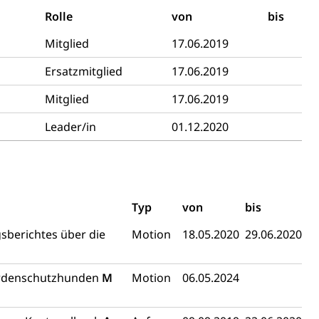
Rolle
von
bis
ierung
Mitglied
17.06.2019
rauszug, Kriminalität
Ersatzmitglied
17.06.2019
PD)
Mitglied
17.06.2019
schutz
Leader/in
01.12.2020
tzbehörden im Kanton Luzern
Typ
von
bis
sberichtes über die
Motion
18.05.2020
29.06.2020
Herdenschutzhunden
M
Motion
06.05.2024
schutz (GEO-Portal rawi)
Boden