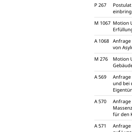
P 267
Postulat
einbrin
M 1067
Motion 
Erfüllun
A 1068
Anfrage 
von Asy
M 276
Motion 
Gebäude
A 569
Anfrage 
und bei 
Eigentü
A 570
Anfrage 
Massenz
für den
A 571
Anfrage