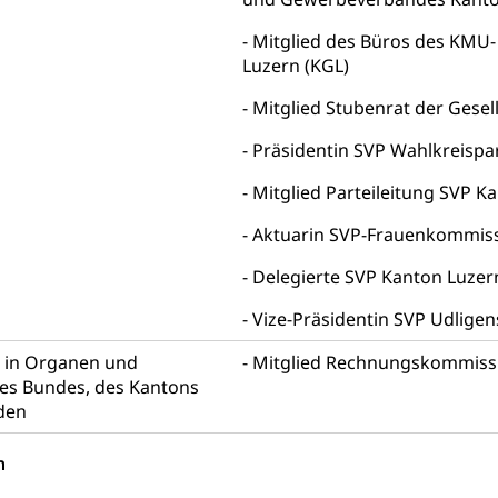
behörde Gleichstellung
rechtspflege, Gerichtsverfahren
Mitglied des Büros des KMU
hte: Aufgaben und Verfahren
Luzern (KGL)
Kosten im Zivilprozess
nd Konkurs
den, Zahlungsunfähigkeit, Pfändung
Mitglied Stubenrat der Gesel
Präsidentin SVP Wahlkreispa
ezi.lu.ch)
Betreibungsämter
Betreibungsverfahren
 Stimm- und Wahlrecht, Stimmrecht, Abstimmungen, Wahlen, politi
Mitglied Parteileitung SVP K
Aktuarin SVP-Frauenkommiss
uern
, Einkommenssteuer, Kopfsteuer, Personalsteuer, Haushaltssteuer,
Delegierte SVP Kanton Luzer
nsteuer, Liegenschaftssteuer, Handänderungssteuer, Grundsteuer
euer, Verkehrssteuer, Erbschaftssteuer, Schenkungssteuer, Gewinn
Vize-Präsidentin SVP Udligen
n in Organen und
Mitglied Rechnungskommissi
ststelle)
n
s Bundes, des Kantons
ittlungsstelle, Schlichtungsstelle, Vermittlung, Schlichtung, Mediat
den
Beschwerden (Volksschulen)
Beschwerde Strassenverk
n
stelle SEG
, Fremdenfeindlichkeit, Gleichberechtigung