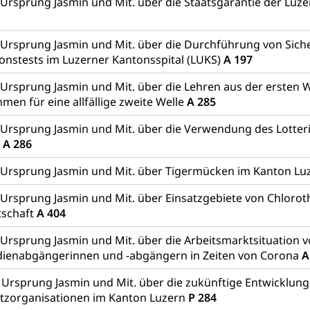
Ursprung Jasmin und Mit. über die Staatsgarantie der Lu
üll, Schadstoffe, Giftstoffe, Störfall
e und Gifte (Umweltberatung Luzern)
Ursprung Jasmin und Mit. über die Durchführung von Siche
onstests im Luzerner Kantonsspital (LUKS)
A 197
mmobilie, Grundstück
Ursprung Jasmin und Mit. über die Lehren aus der ersten W
er
Grundeigentümerabfrage
en für eine allfällige zweite Welle
A 285
ersorgung, Stromversorgung, Energieverbrauch, Stromverbrauch, 
Ursprung Jasmin und Mit. über die Verwendung des Lotteri
 erneuerbare Energie, Biomasse
9
A 286
tellenkonferenz Zentralschweiz
 Ursprung Jasmin und Mit. über Tigermücken im Kanton Lu
ag, Grundbuchamt, Grundeigentum, Grundstück
Ursprung Jasmin und Mit. über Einsatzgebiete von Chloroth
tschaft
A 404
Grundbuchplan mit Eigentümerabfrage (Geoportal)
a
Ursprung Jasmin und Mit. über die Arbeitsmarktsituation v
, Luftverschmutzung, Klimaschutz, Klimaveränderung, Treibhausef
dienabgängerinnen und -abgängern in Zeiten von Corona
A
Luft, Klima (Geoportal)
Klima
 Ursprung Jasmin und Mit. über die zukünftige Entwicklung
ungsplan
utzorganisationen im Kanton Luzern
P 284