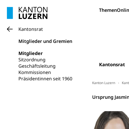
Geburtsurkunde,
Themen
Onlin
Familienzula
Kinder und Ju
Mündigkeit, Kin
Kantonsrat
Kinder- und 
Pflege / Pfleg
Mitglieder und Gremien
Hauspflege, spit
Mitglieder
Betreuende 
Religion
Sitzordnung
Kantonsrat
Geschäftsleitung
Kirche, Gottesdi
Kommissionen
Präsidentinnen seit 1960
Religionsviel
Sport
Kanton Luzern
Kant
Freizeitaktivitä
Kantonsrat
Ursprung Jasmi
Olympiateam
Tiere
Sportförder
Haustiere, Heimt
Tierschutz
Todesfall