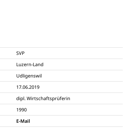
, Zivilstandsamt, Erben, Erbenliste
SVP
tverweigerer, Dienstverweigerer, Militärdienstverweigerung,
Luzern-Land
n)
Udligenswil
hnische Betriebe, Alarmierung, Sirenentest
17.06.2019
dipl. Wirtschaftsprüferin
1990
E-Mail