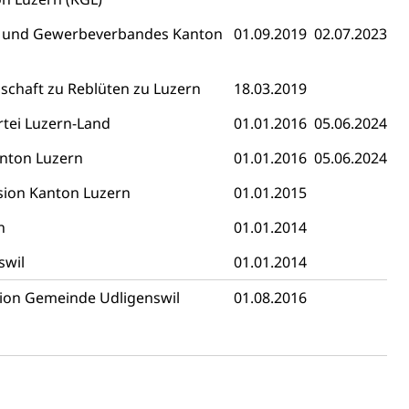
- und Gewerbeverbandes Kanton
01.09.2019
02.07.2023
lschaft zu Reblüten zu Luzern
18.03.2019
rtei Luzern-Land
01.01.2016
05.06.2024
Konkursämter
sche Parteien, Grundfreiheiten, Pluralismus
anton Luzern
01.01.2016
05.06.2024
ion Kanton Luzern
01.01.2015
 Vermögenssteuer, Verrechnungssteuer, Quellensteuer,
n
01.01.2014
, Kirchensteuer, Gewerbesteuer, Vergnügungssteuer,
- und Kapitalsteuer
swil
01.01.2014
on Gemeinde Udligenswil
01.08.2016
ion
ehrsamt
Beschwerdestelle Spitäler