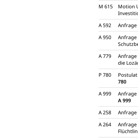
Raumdatenp
M 615
Motion U
Investit
A 592
Anfrage 
A 950
Anfrage
Schutzb
A 779
Anfrage 
die Lozä
P 780
Postulat
780
A 999
Anfrage 
A 999
A 258
Anfrage
A 264
Anfrage 
Flüchtl