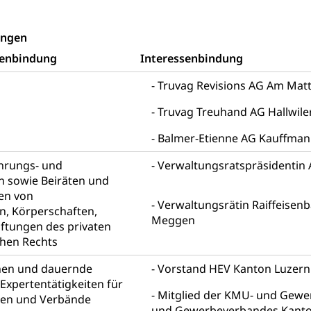
rgung
ungen
hein, Waffenschein, Waffenbüro, Waffentragen, Selbstverteidigu
senbindung
Interessenbindung
ngstoffe und Pyrotechnik
Truvag Revisions AG Am Matt
Truvag Treuhand AG Hallwile
r Zivildienst ZIVI
Erwerbsausfallentschädigung (WAS L
Balmer-Etienne AG Kauffman
icht, Schutzraum, Schutzraumbaupflicht
ührungs- und
Verwaltungsratspräsidentin
n sowie Beiräten und
en von
Verwaltungsrätin Raiffeisenb
, Körperschaften,
Meggen
iftungen des privaten
chen Rechts
g von Frau und Mann
nen und dauernde
Vorstand HEV Kanton Luzern
, Gleichstellungsbüro, Mobbing
Expertentätigkeiten für
Mitglied der KMU- und Gewe
ng aller Geschlechter und Lebensformen
Gleichstellung
pen und Verbände
und Gewerbeverbandes Kanto