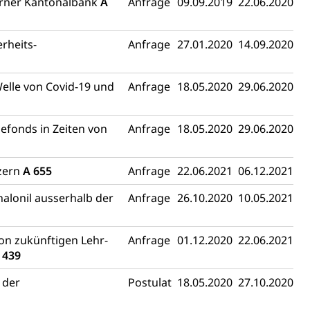
zerner Kantonalbank
A
Anfrage
09.09.2019
22.06.2020
rheits-
Anfrage
27.01.2020
14.09.2020
elle von Covid-19 und
Anfrage
18.05.2020
29.06.2020
Energiequelle, Windenergie, Wasserkraft, Sonnenenergie,
efonds in Zeiten von
Anfrage
18.05.2020
29.06.2020
zern
A 655
Anfrage
22.06.2021
06.12.2021
alonil ausserhalb der
Anfrage
26.10.2020
10.05.2021
on zukünftigen Lehr-
Anfrage
01.12.2020
22.06.2021
fekt
 439
 der
Postulat
18.05.2020
27.10.2020