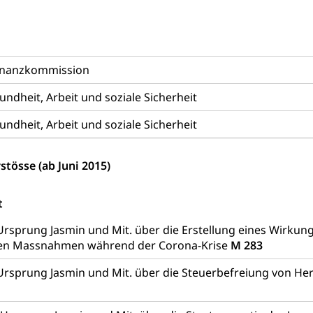
Schutz vor Diskriminierung (fabia)
Schutz vor Diskrimin
und Strafverfahren
frechtspflege, Gerichtsverfahren, Strafregistereintrag, Strafregiste
inanzkommission
en Staatsanwaltschaft
Strafregisterauszug bestellen (EJ
t
dheit, Arbeit und soziale Sicherheit
ormund, Mündel, Vormundschaftsbehörde, Kindesschutz, Jugend
dheit, Arbeit und soziale Sicherheit
 Erwachsenenschutz KESB
Kindes- und Erwachsenenschu
uen
stösse (ab Juni 2015)
t
g, Kehrichtabfuhr, Müllabfuhr
rsprung Jasmin und Mit. über die Erstellung eines Wirkung
ten Massnahmen während der Corona-Krise
M 283
ntsorgung
Gemeindeverbände für Abfallentsorgung
und Landschaft
Ursprung Jasmin und Mit. über die Steuerbefreiung von 
ndschaftsschutz, Gewässerschutz, Naturschutz, Umweltschutz
tstelle Landwirtschaft und Wald)
Natur- und Lanschafts
fte