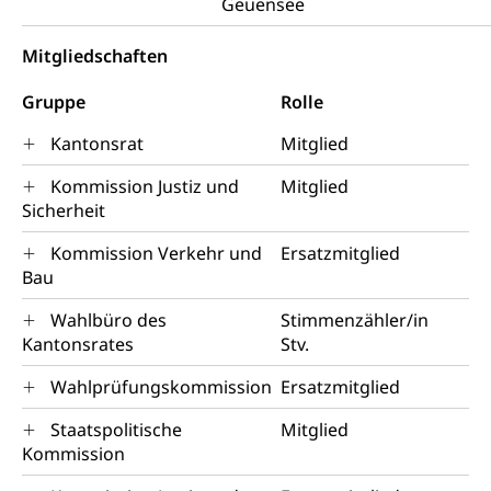
Geuensee
Klima
Raumplan, Nutzungsplan
Mitgliedschaften
Raumdatenpool
Richtplanung Kanton Luzern (ARE)
Gruppe
Rolle
Raum und Wirtschaft rawi
Kantonsrat
Mitglied
Kommission Justiz und
Mitglied
Sicherheit
Kommission Verkehr und
Ersatzmitglied
Bau
Wahlbüro des
Stimmenzähler/in
Kantonsrates
Stv.
Wahlprüfungskommission
Ersatzmitglied
Staatspolitische
Mitglied
Kommission