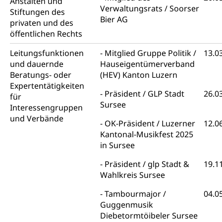
Anstalten und
Grundstückgewinnsteuer, Liegenschaftssteuer,
Verwaltungsrats / Soorser
Stiftungen des
Handänderungssteuer, Grundsteuer, Kirchensteuer,
Bier AG
privaten und des
Gewerbesteuer, Vergnügungssteuer,
öffentlichen Rechts
Reklameplakatsteuer, Verkehrssteuer,
Erbschaftssteuer, Schenkungssteuer, Gewinn- und
Leitungsfunktionen
Mitglied Gruppe Politik /
13.0
Kapitalsteuer
und dauernde
Hauseigentümerverband
Beratungs- oder
(HEV) Kanton Luzern
Steuern (Dienststelle)
Ombudsstellen
Expertentätigkeiten
Vermittler, Vermittlungsstelle, Schlichtungsstelle,
Präsident / GLP Stadt
26.0
für
Vermittlung, Schlichtung, Mediation
Sursee
Interessengruppen
und Verbände
Umgang mit Beschwerden (Volksschulen)
OK-Präsident / Luzerner
12.0
Rassismus
Kantonal-Musikfest 2025
Beschwerde Strassenverkehrsamt
Diskriminierung, Fremdenfeindlichkeit,
in Sursee
Gleichberechtigung
Beschwerdestelle Spitäler
Präsident / glp Stadt &
19.1
Anlaufstelle Schutz vor Diskriminierung
Strafregister und Strafverfahren
Schlichtungsstelle SEG
Wahlkreis Sursee
(fabia)
Strafrecht, Strafrechtspflege, Gerichtsverfahren,
Tambourmajor /
04.0
Strafregistereintrag, Strafregisterauszug,
Schutz vor Diskriminierung
Guggenmusik
Kriminalität
Diebetormtöibeler Sursee