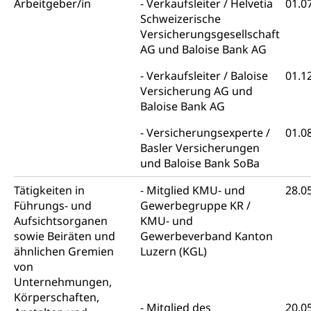
Arbeitgeber/in
Verkaufsleiter / Helvetia
01.0
Schweizerische
Gleichstellung von Frau und Mann
Versicherungsgesellschaft
Diskriminierung, Gleichstellungsbüro, Mobbing
AG und Baloise Bank AG
Gleichstellung aller Geschlechter und
Zivilverfahren
Verkaufsleiter / Baloise
01.1
Lebensformen
Versicherung AG und
Zivilrecht, Zivilrechtspflege, Gerichtsverfahren
Baloise Bank AG
Gleichstellung Menschen mit
Bezirksgerichte: Aufgaben und Verfahren
Behinderungen
Betreibung und Konkurs
Versicherungsexperte /
01.0
Basler Versicherungen
Kosten im Zivilprozess
Schlichtungsbehörde Gleichstellung
Bankrott, Schulden, Zahlungsunfähigkeit, Pfändung
und Baloise Bank SoBa
Schulden (gruezi.lu.ch)
Demokratie
Tätigkeiten in
Mitglied KMU- und
28.0
Betreibungsämter
Regierungsform, Stimm- und Wahlrecht,
Führungs- und
Gewerbegruppe KR /
Stimmrecht, Abstimmungen, Wahlen, politische
Aufsichtsorganen
KMU- und
Betreibungsverfahren
Parteien, Grundfreiheiten, Pluralismus
sowie Beiräten und
Gewerbeverband Kanton
Konkursämter
ähnlichen Gremien
Luzern (KGL)
Volksrechte
Kantonale Steuern
von
Unternehmungen,
Finanzausgleich, Einkommenssteuer, Kopfsteuer,
Personalsteuer, Haushaltssteuer, Vermögenssteuer,
Körperschaften,
Mitglied des
20.0
Verrechnungssteuer, Quellensteuer,