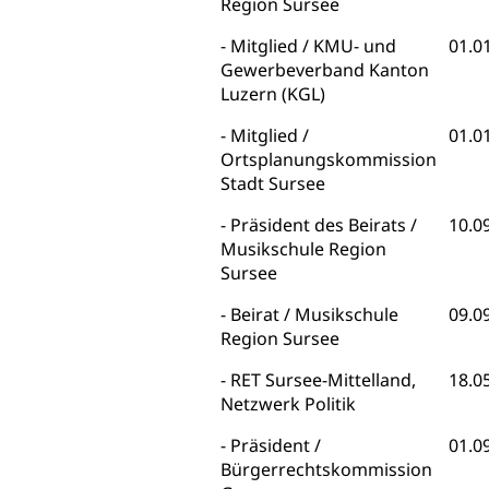
Region Sursee
Sonderabfälle und Gifte (Umweltberatung
rawi)
Eigentum
Luzern)
Mitglied / KMU- und
01.0
Boden
Liegenschaft, Immobilie, Grundstück
Gewerbeverband Kanton
Luzern (KGL)
ÖREB-Kataster
Energie
Mitglied /
01.0
Grundeigentümerabfrage
Strom, Energieversorgung, Stromversorgung,
Ortsplanungskommission
Energieverbrauch, Stromverbrauch, Energiequelle,
Stadt Sursee
Windenergie, Wasserkraft, Sonnenenergie, fossile
Energie, erneuerbare Energie, Biomasse
Präsident des Beirats /
10.0
Musikschule Region
Energiefachstellenkonferenz Zentralschweiz
Grundbuch
Sursee
Grundbucheintrag, Grundbuchamt,
Grundeigentum, Grundstück
Beirat / Musikschule
09.0
Region Sursee
Grundbuch
Luft und Klima
RET Sursee-Mittelland,
18.0
Grundbuchplan mit Eigentümerabfrage
Luftreinhaltung, Luftverschmutzung, Klimaschutz,
Netzwerk Politik
Klimaveränderung, Treibhauseffekt
(Geoportal)
Präsident /
01.0
Atmosphäre, Luft, Klima (Geoportal)
Raumplanung
Bürgerrechtskommission