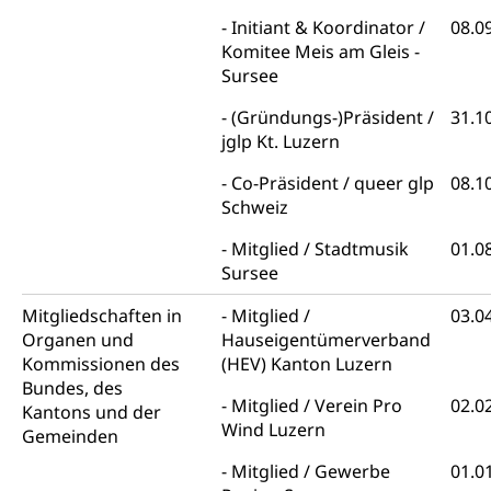
Strafverfahren Staatsanwaltschaft
Vormundschaft
Initiant & Koordinator /
08.0
Strafregisterauszug bestellen (EJPD)
Komitee Meis am Gleis -
Vormund, Amtsvormund, Mündel,
Vormundschaftsbehörde, Kindesschutz,
Sursee
Jugendschutz
(Gründungs-)Präsident /
31.1
Kindes- und Erwachsenenschutz KESB
jglp Kt. Luzern
Kindes- und Erwachsenenschutzbehörden im
Co-Präsident / queer glp
08.1
Umwelt und Bauen
Kanton Luzern
Schweiz
Abfall
Mitglied / Stadtmusik
01.0
Sursee
Abfallentsorgung, Kehrichtabfuhr, Müllabfuhr
Mitgliedschaften in
Mitglied /
03.0
Abfall und Entsorgung
Boden, Natur und Landschaft
Organen und
Hauseigentümerverband
Gemeindeverbände für Abfallentsorgung
Bodenschutz, Landschaftsschutz, Gewässerschutz,
Kommissionen des
(HEV) Kanton Luzern
Naturschutz, Umweltschutz
Bundes, des
Mitglied / Verein Pro
02.0
Kantons und der
Natur (Dienststelle Landwirtschaft und
Wind Luzern
Chemie und Gifte
Gemeinden
Wald)
Giftabfälle, Giftmüll, Schadstoffe, Giftstoffe, Störfall
Mitglied / Gewerbe
01.0
Natur- und Lanschaftsschutz (GEO-Portal