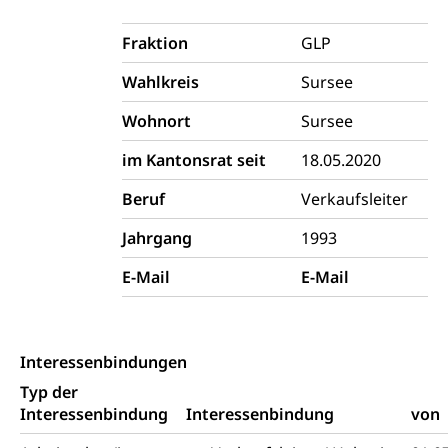
Polizei
Versorgung
Fraktion
GLP
Vorratshaltung, Vorrat
Wahlkreis
Sursee
Wasserversorgung
Waffen
Wohnort
Sursee
Waffenerwerbsschein, Waffenschein, Waffenbüro,
im Kantonsrat seit
18.05.2020
Waffentragen, Selbstverteidigung
Beruf
Verkaufsleiter
Waffen, Sprengstoffe und Pyrotechnik
Zivildienst
Jahrgang
1993
Militärdienst
E-Mail
E-Mail
Bundesamt für Zivildienst ZIVI
Zivilschutz
Erwerbsausfallentschädigung (WAS Luzern)
Schutzdienstpflicht, Schutzraum,
Schutzraumbaupflicht
Interessenbindungen
Zivilschutz
Typ der
Interessenbindung
Interessenbindung
von
Staat und Recht