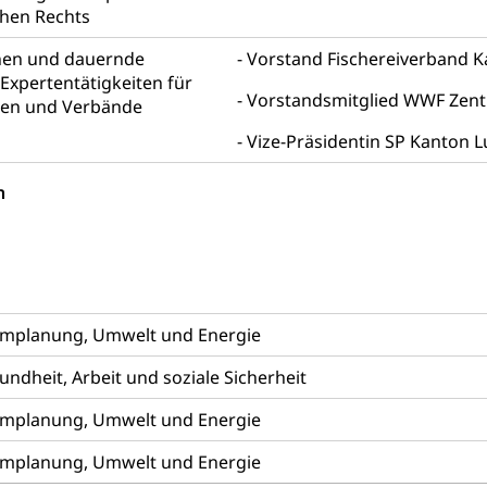
chen Rechts
Beschwerden (Volksschulen)
Beschwerde Strassenverk
stelle SEG
, Fremdenfeindlichkeit, Gleichberechtigung
nen und dauernde
Vorstand Fischereiverband K
Expertentätigkeiten für
Vorstandsmitglied WWF Zent
Schutz vor Diskriminierung (fabia)
Schutz vor Diskrimin
und Strafverfahren
pen und Verbände
frechtspflege, Gerichtsverfahren, Strafregistereintrag, Strafregiste
Vize-Präsidentin SP Kanton L
en Staatsanwaltschaft
Strafregisterauszug bestellen (EJ
t
n
ormund, Mündel, Vormundschaftsbehörde, Kindesschutz, Jugend
 Erwachsenenschutz KESB
Kindes- und Erwachsenenschu
uen
mplanung, Umwelt und Energie
dheit, Arbeit und soziale Sicherheit
g, Kehrichtabfuhr, Müllabfuhr
mplanung, Umwelt und Energie
ntsorgung
Gemeindeverbände für Abfallentsorgung
und Landschaft
mplanung, Umwelt und Energie