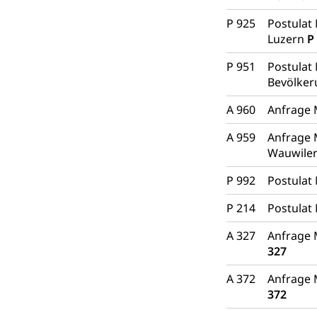
P 925
Postulat
Luzern
P
P 951
Postulat 
Bevölke
A 960
Anfrage 
A 959
Anfrage 
Wauwile
P 992
Postulat
P 214
Postulat 
A 327
Anfrage 
327
A 372
Anfrage 
372