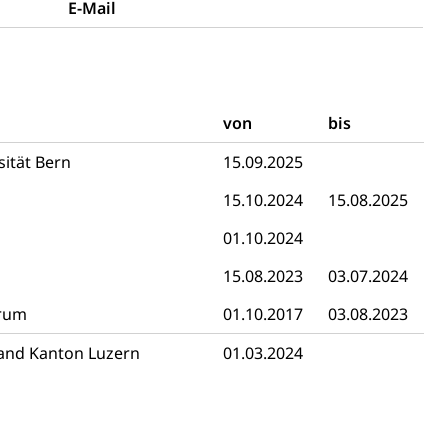
E-Mail
 Menschen mit Behinderungen
von
bis
sität Bern
15.09.2025
Konkursämter
15.10.2024
15.08.2025
sche Parteien, Grundfreiheiten, Pluralismus
01.10.2024
15.08.2023
03.07.2024
 Vermögenssteuer, Verrechnungssteuer, Quellensteuer,
trum
01.10.2017
03.08.2023
, Kirchensteuer, Gewerbesteuer, Vergnügungssteuer,
- und Kapitalsteuer
band Kanton Luzern
01.03.2024
ion