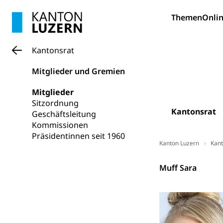
Sportförder
Haustiere, Heimt
Themen
Onlin
Tierschutz
Todesfall
Hunde
Bestattung, Beer
Kantonsrat
Ärztliche To
Mitglieder und Gremien
Sicherheit
Mitglieder
Sitzordnung
Armee
Kantonsrat
Geschäftsleitung
Militär, Militärd
Kommissionen
Wehrpflichtersa
Präsidentinnen seit 1960
Kanton Luzern
Kant
Militär
Sch
Bevölkerungs
Kantonsrat
Muff Sara
Katastrophenschu
Kantonaler 
Polizei
Ordnungskräfte,