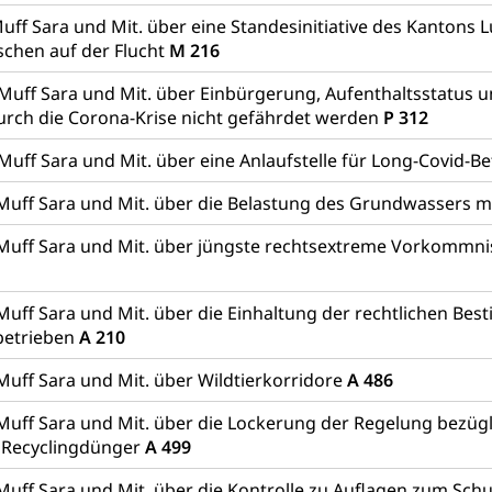
Luft, Klima (Geoportal)
Klima
uff Sara und Mit. über eine Standesinitiative des Kantons
ungsplan
chen auf der Flucht
M 216
ool
Richtplanung Kanton Luzern (ARE)
Raum und Wirts
 Muff Sara und Mit. über Einbürgerung, Aufenthaltsstatus 
urch die Corona-Krise nicht gefährdet werden
P 312
Muff Sara und Mit. über eine Anlaufstelle für Long-Covid-B
Muff Sara und Mit. über die Belastung des Grundwassers m
Muff Sara und Mit. über jüngste rechtsextreme Vorkommn
Muff Sara und Mit. über die Einhaltung der rechtlichen Be
betrieben
A 210
Muff Sara und Mit. über Wildtierkorridore
A 486
Muff Sara und Mit. über die Lockerung der Regelung bezüg
 Recyclingdünger
A 499
Muff Sara und Mit. über die Kontrolle zu Auflagen zum Schu