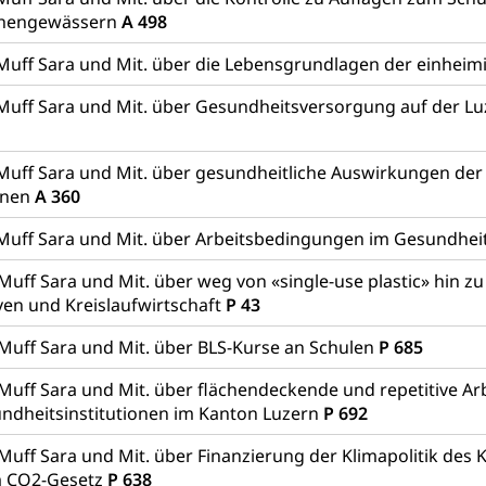
chengewässern
A 498
Muff Sara und Mit. über die Lebensgrundlagen der einheim
Muff Sara und Mit. über Gesundheitsversorgung auf der L
Muff Sara und Mit. über gesundheitliche Auswirkungen de
onen
A 360
Muff Sara und Mit. über Arbeitsbedingungen im Gesundhei
Muff Sara und Mit. über weg von «single-use plastic» hin z
ven und Kreislaufwirtschaft
P 43
 Muff Sara und Mit. über BLS-Kurse an Schulen
P 685
Muff Sara und Mit. über flächendeckende und repetitive Arb
ndheitsinstitutionen im Kanton Luzern
P 692
Muff Sara und Mit. über Finanzierung der Klimapolitik des 
m CO2-Gesetz
P 638