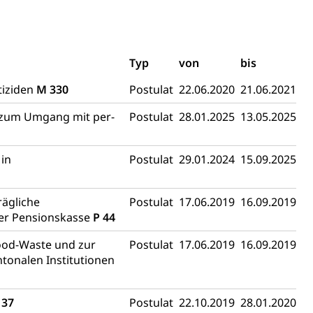
schutz (GEO-Portal rawi)
Boden
Typ
von
bis
tiziden
M 330
Postulat
22.06.2020
21.06.2021
s zum Umgang mit per-
Postulat
28.01.2025
13.05.2025
 in
Postulat
29.01.2024
15.09.2025
Energiequelle, Windenergie, Wasserkraft, Sonnenenergie,
rägliche
Postulat
17.06.2019
16.09.2019
ner Pensionskasse
P 44
ood-Waste und zur
Postulat
17.06.2019
16.09.2019
onalen Institutionen
fekt
137
Postulat
22.10.2019
28.01.2020