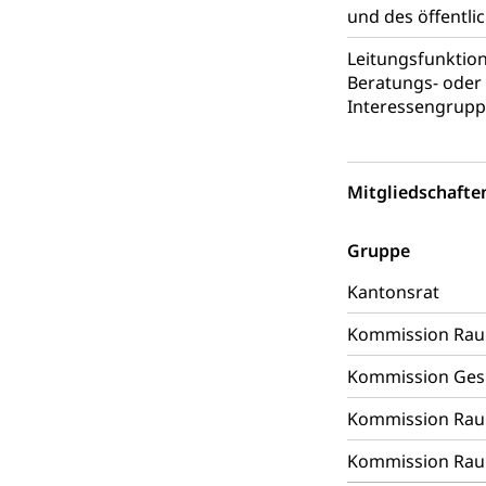
und des öffentli
Umgang mit 
Rassismus
Schlichtungs
Diskriminierung
Leitungsfunktio
Beratungs- oder 
Anlaufstelle 
Strafregister 
Interessengrup
Strafrecht, Stra
Strafverfahr
Vormundschaf
Mitgliedschafte
Vormund, Amtsv
Gruppe
Kindes- und
Kantonsrat
Umwelt und Ba
Kommission Rau
Abfall
Kommission Gesun
Abfallentsorgun
Kommission Rau
Abfall und E
Boden, Natur 
Kommission Rau