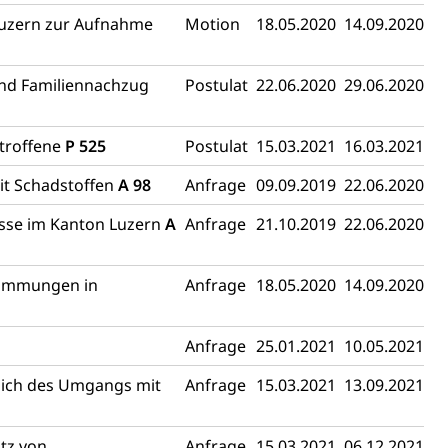
 Luzern zur Aufnahme
Motion
18.05.2020
14.09.2020
chaft rawi
und Familiennachzug
Postulat
22.06.2020
29.06.2020
etroffene
P 525
Postulat
15.03.2021
16.03.2021
it Schadstoffen
A 98
Anfrage
09.09.2019
22.06.2020
isse im Kanton Luzern
A
Anfrage
21.10.2019
22.06.2020
stimmungen in
Anfrage
18.05.2020
14.09.2020
Anfrage
25.01.2021
10.05.2021
lich des Umgangs mit
Anfrage
15.03.2021
13.09.2021
tz von
Anfrage
15.03.2021
06.12.2021