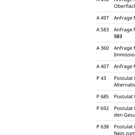
Oberflä
A 497
Anfrage 
A 583
Anfrage 
583
A 360
Anfrage 
Immissi
A 407
Anfrage 
P 43
Postulat 
Alternati
P 685
Postulat
P 692
Postulat 
den Gesu
P 638
Postulat 
Nein zu