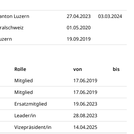
ehrsamt
Beschwerdestelle Spitäler
anton Luzern
27.04.2023
03.03.2024
ralschweiz
01.05.2020
ierung
rauszug, Kriminalität
uzern
19.09.2019
PD)
schutz
Rolle
von
bis
tzbehörden im Kanton Luzern
Mitglied
17.06.2019
Mitglied
17.06.2019
Ersatzmitglied
19.06.2023
Leader/in
28.08.2023
Vizepräsident/in
14.04.2025