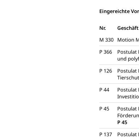
Bodenschutz, La
Eingereichte Vor
Natur (Diens
Chemie und Gi
Giftabfälle, Giftm
Nr.
Geschäft
Sonderabfäll
Eigentum
M 330
Motion M
Liegenschaft, I
P 366
Postulat
und poly
ÖREB-Katast
Energie
P 126
Postulat 
Strom, Energiev
Tierschu
fossile Energie,
P 44
Postulat
Energiefachs
Grundbuch
Investit
Grundbucheintr
P 45
Postulat
Grundbuch
Förderun
Luft und Klim
P 45
Luftreinhaltung
P 137
Postulat