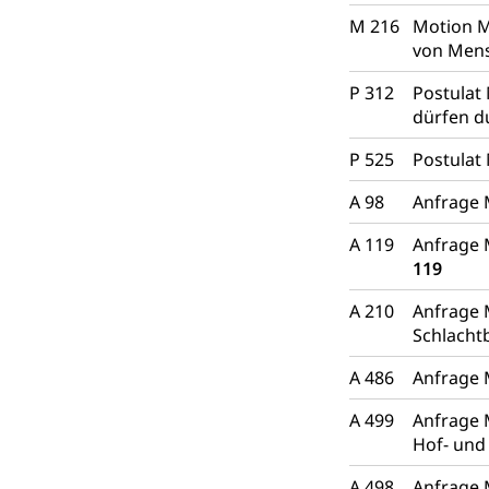
Atmosphäre, 
Raumplanung
M 216
Motion M
Raumplan, Nutz
von Mens
Raumdatenp
P 312
Postulat
dürfen d
P 525
Postulat 
A 98
Anfrage 
A 119
Anfrage 
119
A 210
Anfrage 
Schlacht
A 486
Anfrage 
A 499
Anfrage 
Hof- und
A 498
Anfrage 