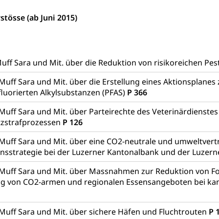
ndschaftsschutz, Gewässerschutz, Naturschutz, Umweltschutz
stösse (ab Juni 2015)
tstelle Landwirtschaft und Wald)
Natur- und Lanschafts
fte
üll, Schadstoffe, Giftstoffe, Störfall
e und Gifte (Umweltberatung Luzern)
uff Sara und Mit. über die Reduktion von risikoreichen Pes
mmobilie, Grundstück
 Muff Sara und Mit. über die Erstellung eines Aktionsplane
fluorierten Alkylsubstanzen (PFAS)
P 366
er
Grundeigentümerabfrage
Muff Sara und Mit. über Parteirechte des Veterinärdienstes
ersorgung, Stromversorgung, Energieverbrauch, Stromverbrauch, 
tzstrafprozessen
P 126
 erneuerbare Energie, Biomasse
 Muff Sara und Mit. über eine CO2-neutrale und umweltvert
tellenkonferenz Zentralschweiz
ionsstrategie bei der Luzerner Kantonalbank und der Luzer
ag, Grundbuchamt, Grundeigentum, Grundstück
 Muff Sara und Mit. über Massnahmen zur Reduktion von F
Grundbuchplan mit Eigentümerabfrage (Geoportal)
g von CO2-armen und regionalen Essensangeboten bei kant
a
, Luftverschmutzung, Klimaschutz, Klimaveränderung, Treibhausef
 Muff Sara und Mit. über sichere Häfen und Fluchtrouten
P 