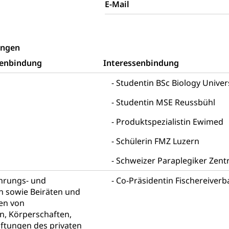
E-Mail
ng aller Geschlechter und Lebensformen
Gleichstellung
behörde Gleichstellung
rechtspflege, Gerichtsverfahren
ungen
hte: Aufgaben und Verfahren
Kosten im Zivilprozess
nd Konkurs
senbindung
Interessenbindung
den, Zahlungsunfähigkeit, Pfändung
Studentin BSc Biology Univer
ezi.lu.ch)
Betreibungsämter
Betreibungsverfahren
Studentin MSE Reussbühl
 Stimm- und Wahlrecht, Stimmrecht, Abstimmungen, Wahlen, politi
Produktspezialistin Ewimed
uern
Schülerin FMZ Luzern
, Einkommenssteuer, Kopfsteuer, Personalsteuer, Haushaltssteuer,
Schweizer Paraplegiker Zen
nsteuer, Liegenschaftssteuer, Handänderungssteuer, Grundsteuer
euer, Verkehrssteuer, Erbschaftssteuer, Schenkungssteuer, Gewinn
ührungs- und
Co-Präsidentin Fischereiver
n sowie Beiräten und
ststelle)
n
en von
, Körperschaften,
ittlungsstelle, Schlichtungsstelle, Vermittlung, Schlichtung, Mediat
iftungen des privaten