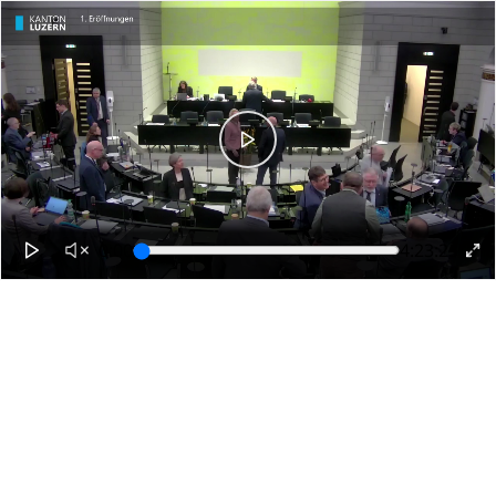
0:00
4:23:25
Ende